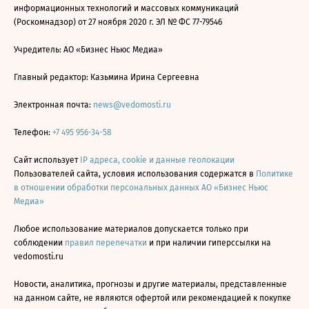
информационных технологий и массовых коммуникаций
(Роскомнадзор) от 27 ноября 2020 г. ЭЛ № ФС 77-79546
Учредитель: АО «Бизнес Ньюс Медиа»
Главный редактор: Казьмина Ирина Сергеевна
Электронная почта:
news@vedomosti.ru
Телефон:
+7 495 956-34-58
Сайт использует
IP адреса, cookie и данные геолокации
Пользователей сайта, условия использования содержатся в
Политике
в отношении обработки персональных данных АО «Бизнес Ньюс
Медиа»
Любое использование материалов допускается только при
соблюдении
правил перепечатки
и при наличии гиперссылки на
vedomosti.ru
Новости, аналитика, прогнозы и другие материалы, представленные
на данном сайте, не являются офертой или рекомендацией к покупке