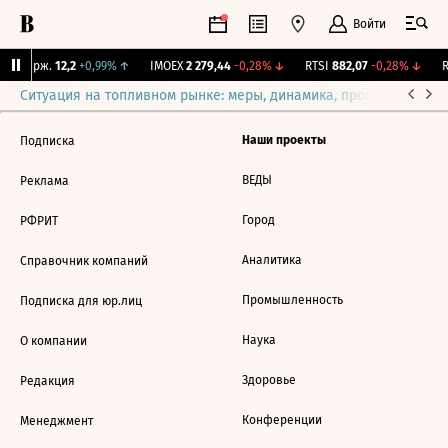
Войти
NY Бирж.
12,2
+0,99%
↑
IMOEX
2 279,44
-0,28%
↓
RTSI
882,07
-0,28%
↓
R
Ситуация на топливном рынке: меры, динамика, прогнозы
Выб
Наши проекты
Подписка
ВЕДЫ
Реклама
Город
РФРИТ
Аналитика
Справочник компаний
Промышленность
Подписка для юр.лиц
Наука
О компании
Здоровье
Редакция
Конференции
Менеджмент