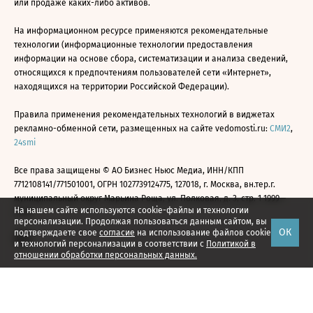
или продаже каких-либо активов.
На информационном ресурсе применяются рекомендательные
технологии (информационные технологии предоставления
информации на основе сбора, систематизации и анализа сведений,
относящихся к предпочтениям пользователей сети «Интернет»,
находящихся на территории Российской Федерации).
Правила применения рекомендательных технологий в виджетах
рекламно-обменной сети, размещенных на сайте vedomosti.ru:
СМИ2
,
24smi
Все права защищены © АО Бизнес Ньюс Медиа, ИНН/КПП
7712108141/771501001, ОГРН 1027739124775, 127018, г. Москва, вн.тер.г.
муниципальный округ Марьина Роща, ул. Полковая, д. 3, стр. 1 1999—
На нашем сайте используются cookie-файлы и технологии
2026
персонализации. Продолжая пользоваться данным сайтом, вы
ОК
подтверждаете свое
согласие
на использование файлов cookie
и технологий персонализации в соответствии с
Политикой в
отношении обработки персональных данных.