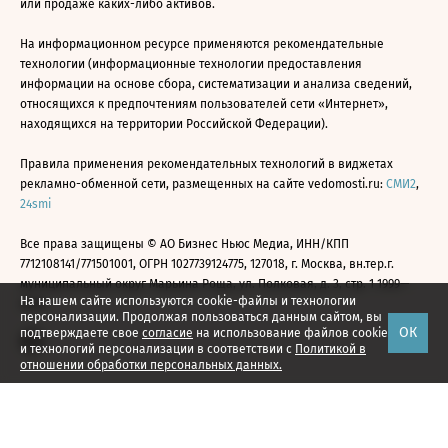
или продаже каких-либо активов.
На информационном ресурсе применяются рекомендательные
технологии (информационные технологии предоставления
информации на основе сбора, систематизации и анализа сведений,
относящихся к предпочтениям пользователей сети «Интернет»,
находящихся на территории Российской Федерации).
Правила применения рекомендательных технологий в виджетах
рекламно-обменной сети, размещенных на сайте vedomosti.ru:
СМИ2
,
24smi
Все права защищены © АО Бизнес Ньюс Медиа, ИНН/КПП
7712108141/771501001, ОГРН 1027739124775, 127018, г. Москва, вн.тер.г.
муниципальный округ Марьина Роща, ул. Полковая, д. 3, стр. 1 1999—
На нашем сайте используются cookie-файлы и технологии
2026
персонализации. Продолжая пользоваться данным сайтом, вы
ОК
подтверждаете свое
согласие
на использование файлов cookie
и технологий персонализации в соответствии с
Политикой в
отношении обработки персональных данных.