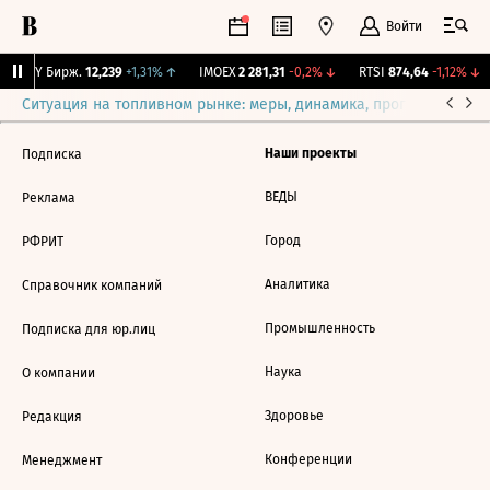
Войти
CNY Бирж.
12,239
+1,31%
↑
IMOEX
2 281,31
-0,2%
↓
RTSI
874,64
-1,12%
↓
Ситуация на топливном рынке: меры, динамика, прогнозы
Выб
Наши проекты
Подписка
ВЕДЫ
Реклама
Город
РФРИТ
Аналитика
Справочник компаний
Промышленность
Подписка для юр.лиц
Наука
О компании
Здоровье
Редакция
Конференции
Менеджмент