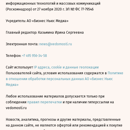
информационных технологий и массовых коммуникаций
(Роскомнадзор) от 27 ноября 2020 г. ЭЛ № ФС 77-79546
Учредитель: АО «Бизнес Ньюс Медиа»
Главный редактор: Казьмина Ирина Сергеевна
Электронная почта:
news@vedomosti.ru
Телефон:
+7 495 956-34-58
Сайт использует
IP адреса, cookie и данные геолокации
Пользователей сайта, условия использования содержатся в
Политике
в отношении обработки персональных данных АО «Бизнес Ньюс
Медиа»
Любое использование материалов допускается только при
соблюдении
правил перепечатки
и при наличии гиперссылки на
vedomosti.ru
Новости, аналитика, прогнозы и другие материалы, представленные
на данном сайте, не являются офертой или рекомендацией к покупке