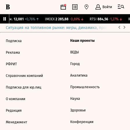
Войти
 Бирж.
12,081
+0,76%
↑
IMOEX
2 285,88
-0,69%
↓
RTSI
884,56
-1,27%
↓
R
Ситуация на топливном рынке: меры, динамика, прогнозы
Выб
Наши проекты
Подписка
ВЕДЫ
Реклама
Город
РФРИТ
Аналитика
Справочник компаний
Промышленность
Подписка для юр.лиц
Наука
О компании
Здоровье
Редакция
Конференции
Менеджмент