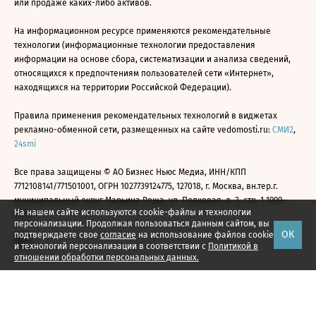
или продаже каких-либо активов.
На информационном ресурсе применяются рекомендательные
технологии (информационные технологии предоставления
информации на основе сбора, систематизации и анализа сведений,
относящихся к предпочтениям пользователей сети «Интернет»,
находящихся на территории Российской Федерации).
Правила применения рекомендательных технологий в виджетах
рекламно-обменной сети, размещенных на сайте vedomosti.ru:
СМИ2
,
24smi
Все права защищены © АО Бизнес Ньюс Медиа, ИНН/КПП
7712108141/771501001, ОГРН 1027739124775, 127018, г. Москва, вн.тер.г.
муниципальный округ Марьина Роща, ул. Полковая, д. 3, стр. 1 1999—
На нашем сайте используются cookie-файлы и технологии
2026
персонализации. Продолжая пользоваться данным сайтом, вы
ОК
подтверждаете свое
согласие
на использование файлов cookie
и технологий персонализации в соответствии с
Политикой в
отношении обработки персональных данных.