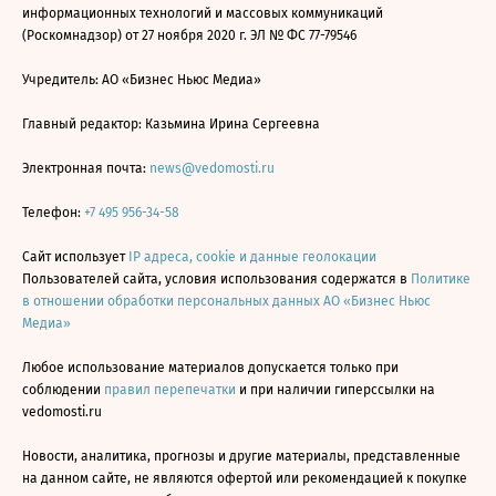
информационных технологий и массовых коммуникаций
(Роскомнадзор) от 27 ноября 2020 г. ЭЛ № ФС 77-79546
Учредитель: АО «Бизнес Ньюс Медиа»
Главный редактор: Казьмина Ирина Сергеевна
Электронная почта:
news@vedomosti.ru
Телефон:
+7 495 956-34-58
Сайт использует
IP адреса, cookie и данные геолокации
Пользователей сайта, условия использования содержатся в
Политике
в отношении обработки персональных данных АО «Бизнес Ньюс
Медиа»
Любое использование материалов допускается только при
соблюдении
правил перепечатки
и при наличии гиперссылки на
vedomosti.ru
Новости, аналитика, прогнозы и другие материалы, представленные
на данном сайте, не являются офертой или рекомендацией к покупке