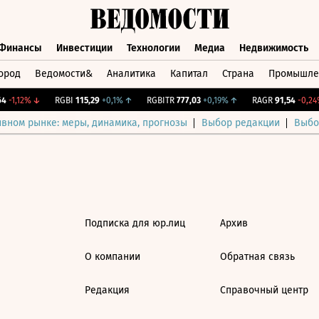
Финансы
Инвестиции
Технологии
Медиа
Недвижимость
ород
Ведомости&
Аналитика
Капитал
Страна
Промышле
а
Финансы
Инвестиции
Технологии
Медиа
Недвижимос
-1,12%
↓
RGBI
115,29
+0,1%
↑
RGBITR
777,03
+0,19%
↑
RAGR
91,54
-0,24%
ивном рынке: меры, динамика, прогнозы
Выбор редакции
Выбо
Подписка для юр.лиц
Архив
О компании
Обратная связь
Редакция
Справочный центр