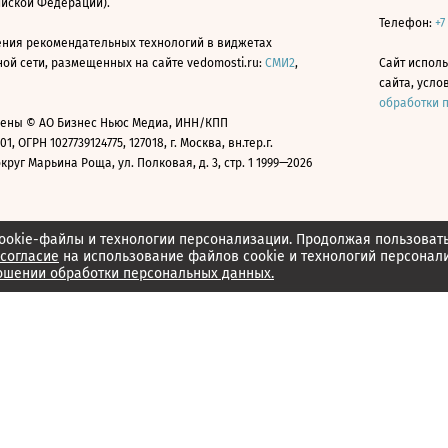
ийской Федерации).
Телефон:
+7
ния рекомендательных технологий в виджетах
й сети, размещенных на сайте vedomosti.ru:
СМИ2
,
Сайт испол
сайта, усл
обработки 
ены © АО Бизнес Ньюс Медиа, ИНН/КПП
01, ОГРН 1027739124775, 127018, г. Москва, вн.тер.г.
уг Марьина Роща, ул. Полковая, д. 3, стр. 1 1999—2026
ookie-файлы и технологии персонализации. Продолжая пользоват
согласие
на использование файлов cookie и технологий персонал
ошении обработки персональных данных.