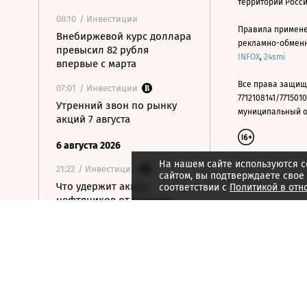
территории Росс
08:10
/ Инвестиции
Правила примене
Внебиржевой курс доллара
рекламно-обменно
превысил 82 рубля
INFOX
,
24smi
впервые с марта
Все права защищ
07:01
/ Инвестиции
7712108141/7715010
Утренний звон по рынку
муниципальный окр
акций 7 августа
6 августа 2026
На нашем сайте используются c
21:22
/ Инвестиции
сайтом, вы подтверждаете свое
Что удержит акции
соответствии с
Политикой в отн
нефтяников от падения
вслед за нефтью
21:09
/ Инвестиции
Как ЦБ ужесточит правила
выхода на фондовый
рынок