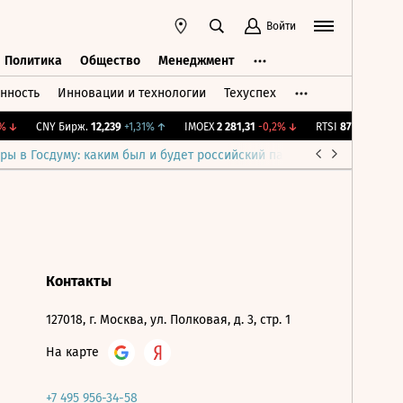
Войти
Политика
Общество
Менеджмент
нность
Инновации и технологии
Техуспех
ть
Политика
Общество
Менеджмент
↓
CNY Бирж.
12,239
+1,31%
↑
IMOEX
2 281,31
-0,2%
↓
RTSI
874,64
-1,12%
ры в Госдуму: каким был и будет российский парламент
Война н
Контакты
127018, г. Москва, ул. Полковая, д. 3, стр. 1
На карте
+7 495 956-34-58