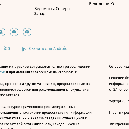
ьс
Ведомости Юг
Ведомости Северо-
Запад
я iOS
Скачать для Android
ание материалов допускается только при соблюдении
Сетевое изд
атки
и при наличии гиперссылки на vedomosti.ru
Решение Фе
ка, прогнозы и другие материалы, представленные на
информацио
 являются офертой или рекомендацией к покупке или
от 27 ноября
ибо активов.
Учредитель
ном ресурсе применяются рекомендательные
ормационные технологии предоставления информации
Главный ре
 систематизации и анализа сведений, относящихся к
ользователей сети «Интернет», находящихся на
Электронна