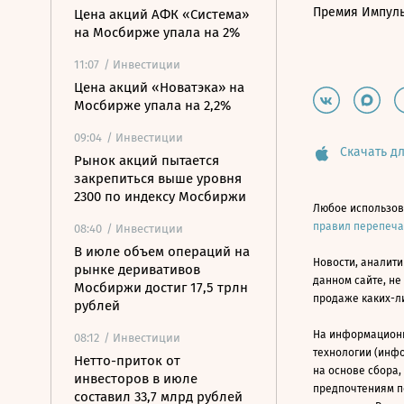
Премия Импул
Цена акций АФК «Система»
на Мосбирже упала на 2%
11:07
/ Инвестиции
Цена акций «Новатэка» на
Мосбирже упала на 2,2%
09:04
/ Инвестиции
Скачать дл
Рынок акций пытается
закрепиться выше уровня
2300 по индексу Мосбиржи
Любое использов
правил перепеч
08:40
/ Инвестиции
В июле объем операций на
Новости, аналити
рынке деривативов
данном сайте, не
Мосбиржи достиг 17,5 трлн
продаже каких-л
рублей
На информацион
08:12
/ Инвестиции
технологии (инф
Нетто-приток от
на основе сбора,
инвесторов в июле
предпочтениям п
составил 33,7 млрд рублей