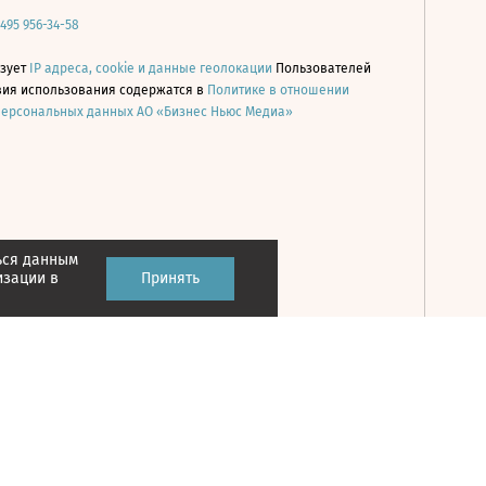
 495 956-34-58
ьзует
IP адреса, cookie и данные геолокации
Пользователей
овия использования содержатся в
Политике в отношении
персональных данных АО «Бизнес Ньюс Медиа»
ься данным
Принять
изации в