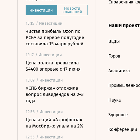
Справочник ко
Новости
Инвестиции
компаний
15:15
/ Инвестиции
Наши проек
Чистая прибыль Ozon по
РСБУ за первое полугодие
ВЕДЫ
составила 15 млрд рублей
13:17
/ Инвестиции
Город
Цена золота превысила
$4400 впервые с 17 июня
Аналитика
13:09
/ Инвестиции
Промышленнос
«СПБ биржа» отложила
вопрос дивидендов на 2–3
Наука
года
12:56
/ Инвестиции
Здоровье
Цена акций «Аэрофлота»
на Мосбирже упала на 2%
Конференции
12:55
/ Инвестиции