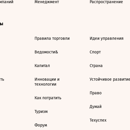
мпаний
Менеджмент
Распространение
ты
Правила торговли
Идеи управления
Ведомости&
Спорт
Капитал
Страна
ть
Инновации и
Устойчивое развити
технологии
Право
Как потратить
Думай
Туризм
Техуспех
Форум