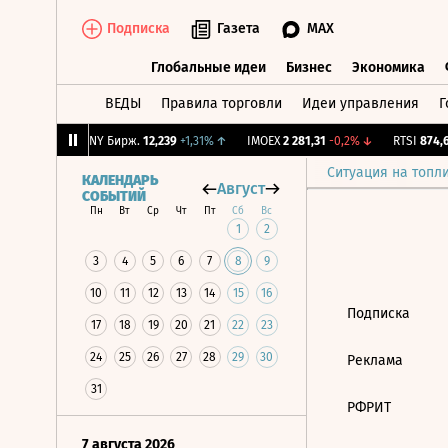
Подписка
Газета
MAX
Глобальные идеи
Бизнес
Экономика
ВЕДЫ
Правила торговли
Идеи управления
Г
Глобальные идеи
Бизнес
Экономик
-0,24%
↓
CNY Бирж.
12,239
+1,31%
↑
IMOEX
2 281,31
-0,2%
↓
RTSI
874,64
Ситуация на топл
КАЛЕНДАРЬ
Август
СОБЫТИЙ
Пн
Вт
Ср
Чт
Пт
Сб
Вс
1
2
3
4
5
6
7
8
9
10
11
12
13
14
15
16
Подписка
17
18
19
20
21
22
23
24
25
26
27
28
29
30
Реклама
31
РФРИТ
7 августа 2026