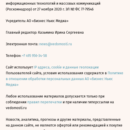
информационных технологий и массовых коммуникаций
(Роскомнадзор) от 27 ноября 2020 г. ЭЛ № ФС 77-79546
Учредитель: АО «Бизнес Ньюс Медиа»
Главный редактор: Казьмина Ирина Сергеевна
Электронная почта:
news@vedomosti.ru
Телефон:
+7 495 956-34-58
Сайт использует
IP адреса, cookie и данные геолокации
Пользователей сайта, условия использования содержатся в
Политике
в отношении обработки персональных данных АО «Бизнес Ньюс
Медиа»
Любое использование материалов допускается только при
соблюдении
правил перепечатки
и при наличии гиперссылки на
vedomosti.ru
Новости, аналитика, прогнозы и другие материалы, представленные
на данном сайте, не являются офертой или рекомендацией к покупке