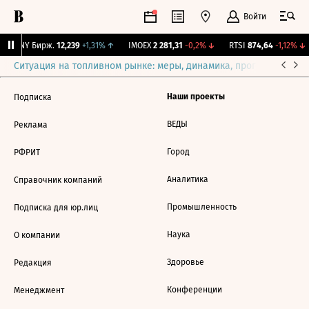
Войти
CNY Бирж.
12,239
+1,31%
↑
IMOEX
2 281,31
-0,2%
↓
RTSI
874,64
-1,12%
↓
Ситуация на топливном рынке: меры, динамика, прогнозы
Выб
Наши проекты
Подписка
ВЕДЫ
Реклама
Город
РФРИТ
Аналитика
Справочник компаний
Промышленность
Подписка для юр.лиц
Наука
О компании
Здоровье
Редакция
Конференции
Менеджмент