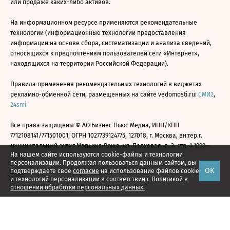
или продаже каких-либо активов.
На информационном ресурсе применяются рекомендательные
технологии (информационные технологии предоставления
информации на основе сбора, систематизации и анализа сведений,
относящихся к предпочтениям пользователей сети «Интернет»,
находящихся на территории Российской Федерации).
Правила применения рекомендательных технологий в виджетах
рекламно-обменной сети, размещенных на сайте vedomosti.ru:
СМИ2
,
24smi
Все права защищены © АО Бизнес Ньюс Медиа, ИНН/КПП
7712108141/771501001, ОГРН 1027739124775, 127018, г. Москва, вн.тер.г.
муниципальный округ Марьина Роща, ул. Полковая, д. 3, стр. 1 1999—
На нашем сайте используются cookie-файлы и технологии
2026
персонализации. Продолжая пользоваться данным сайтом, вы
ОК
подтверждаете свое
согласие
на использование файлов cookie
и технологий персонализации в соответствии с
Политикой в
отношении обработки персональных данных.