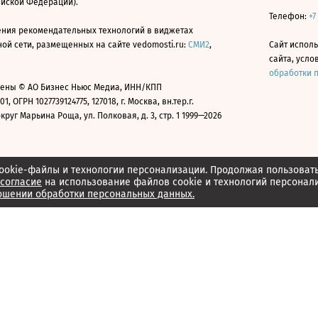
ийской Федерации).
Телефон:
+7
ния рекомендательных технологий в виджетах
й сети, размещенных на сайте vedomosti.ru:
СМИ2
,
Сайт испол
сайта, усл
обработки 
ены © АО Бизнес Ньюс Медиа, ИНН/КПП
01, ОГРН 1027739124775, 127018, г. Москва, вн.тер.г.
уг Марьина Роща, ул. Полковая, д. 3, стр. 1 1999—2026
ookie-файлы и технологии персонализации. Продолжая пользоват
согласие
на использование файлов cookie и технологий персонал
ошении обработки персональных данных.