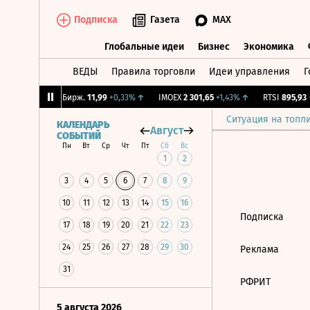
Подписка
Газета
MAX
Глобальные идеи
Бизнес
Экономика
ВЕДЫ
Правила торговли
Идеи управления
Г
Глобальные идеи
Бизнес
Экономик
,22%
↑
CNY Бирж.
11,99
+0,33%
↑
IMOEX
2 301,65
+1,43%
↑
RTSI
895,93
+
Ситуация на топл
КАЛЕНДАРЬ
Август
СОБЫТИЙ
Пн
Вт
Ср
Чт
Пт
Сб
Вс
1
2
3
4
5
6
7
8
9
10
11
12
13
14
15
16
Подписка
17
18
19
20
21
22
23
24
25
26
27
28
29
30
Реклама
31
РФРИТ
5 августа 2026