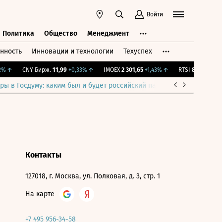
Войти
Политика
Общество
Менеджмент
нность
Инновации и технологии
Техуспех
ть
Политика
Общество
Менеджмент
%
↑
CNY Бирж.
11,99
+0,33%
↑
IMOEX
2 301,65
+1,43%
↑
RTSI
895,93
+1,68
ры в Госдуму: каким был и будет российский парламент
Война н
Контакты
127018, г. Москва, ул. Полковая, д. 3, стр. 1
На карте
+7 495 956-34-58