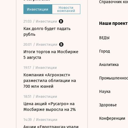
Справочник ко
Новости
Инвестиции
компаний
21:03
/ Инвестиции
Наши проек
Как долго будет падать
рубль
ВЕДЫ
20:01
/ Инвестиции
Город
Итоги торгов на Мосбирже
5 августа
Аналитика
19:17
/ Инвестиции
Компания «Агронэкст»
Промышленнос
разместила облигации на
700 млн юаней
Наука
18:51
/ Инвестиции
Цена акций «Русагро» на
Здоровье
Мосбирже выросла на 2%
Конференции
14:39
/ Инвестиции
Акции «Евротранса» упали