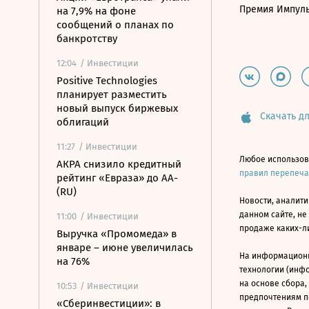
Премия Импул
на 7,9% на фоне
сообщений о планах по
банкротству
12:04
/ Инвестиции
Positive Technologies
планирует разместить
новый выпуск биржевых
Скачать дл
облигаций
11:27
/ Инвестиции
Любое использов
АКРА снизило кредитный
правил перепеч
рейтинг «Евраза» до AA-
(RU)
Новости, аналити
данном сайте, не
11:00
/ Инвестиции
продаже каких-л
Выручка «Промомеда» в
январе – июне увеличилась
На информацион
на 76%
технологии (инф
на основе сбора,
10:53
/ Инвестиции
предпочтениям п
«Сберинвестиции»: в