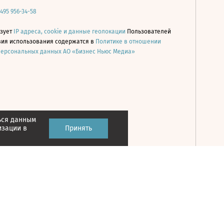
 495 956-34-58
ьзует
IP адреса, cookie и данные геолокации
Пользователей
овия использования содержатся в
Политике в отношении
персональных данных АО «Бизнес Ньюс Медиа»
ься данным
Принять
изации в