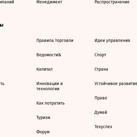
мпаний
Менеджмент
Распространение
ты
Правила торговли
Идеи управления
Ведомости&
Спорт
Капитал
Страна
ть
Инновации и
Устойчивое развити
технологии
Право
Как потратить
Думай
Туризм
Техуспех
Форум