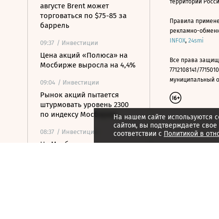
территории Росс
августе Brent может
торговаться по $75-85 за
Правила примене
баррель
рекламно-обменно
INFOX
,
24smi
09:37
/ Инвестиции
Цена акций «Полюса» на
Все права защищ
Мосбирже выросла на 4,4%
7712108141/7715010
муниципальный окр
09:04
/ Инвестиции
Рынок акций пытается
штурмовать уровень 2300
по индексу Мосбиржи
На нашем сайте используются c
сайтом, вы подтверждаете свое
08:37
/ Инвестиции
соответствии с
Политикой в отн
На Мосбирже удвоился
объем торгов
драгметаллами
08:16
/ Инвестиции
Цена акций «Группы
Астра» росла на 20%