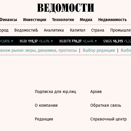
Финансы
Инвестиции
Технологии
Медиа
Недвижимость
ород
Ведомости&
Аналитика
Капитал
Страна
Промышле
а
Финансы
Инвестиции
Технологии
Медиа
Недвижимос
1,68%
↑
RGBI
115,37
+0,43%
↑
RGBITR
776,27
+0,44%
↑
SNGS
16,315
+5,22
ивном рынке: меры, динамика, прогнозы
Выбор редакции
Выбо
Подписка для юр.лиц
Архив
О компании
Обратная связь
Редакция
Справочный центр