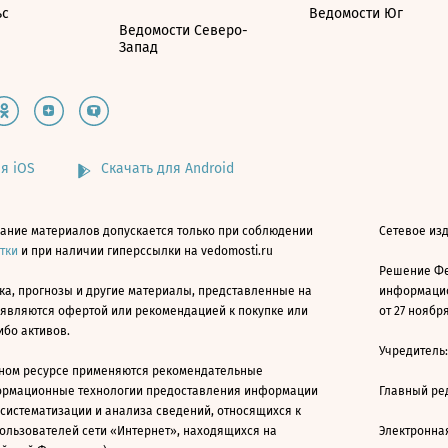
ьс
Ведомости Юг
Ведомости Северо-
Запад
я iOS
Скачать для Android
ание материалов допускается только при соблюдении
Сетевое изд
атки
и при наличии гиперссылки на vedomosti.ru
Решение Фе
ка, прогнозы и другие материалы, представленные на
информацио
 являются офертой или рекомендацией к покупке или
от 27 ноября
ибо активов.
Учредитель
ном ресурсе применяются рекомендательные
ормационные технологии предоставления информации
Главный ре
 систематизации и анализа сведений, относящихся к
ользователей сети «Интернет», находящихся на
Электронна