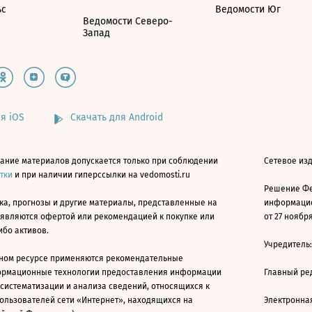
ьс
Ведомости Юг
Ведомости Северо-
Запад
я iOS
Скачать для Android
ание материалов допускается только при соблюдении
Сетевое изд
атки
и при наличии гиперссылки на vedomosti.ru
Решение Фе
ка, прогнозы и другие материалы, представленные на
информацио
 являются офертой или рекомендацией к покупке или
от 27 ноября
ибо активов.
Учредитель
ном ресурсе применяются рекомендательные
ормационные технологии предоставления информации
Главный ре
 систематизации и анализа сведений, относящихся к
ользователей сети «Интернет», находящихся на
Электронна