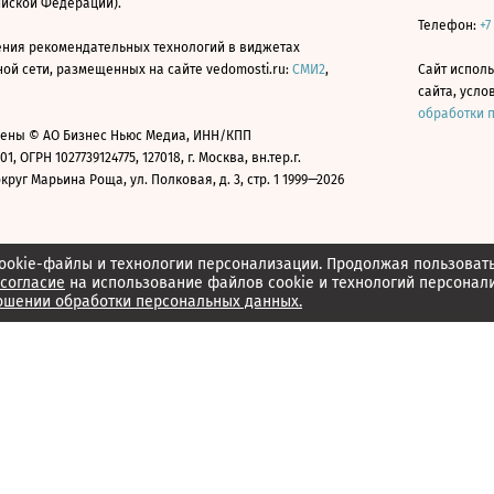
ийской Федерации).
Телефон:
+7
ния рекомендательных технологий в виджетах
й сети, размещенных на сайте vedomosti.ru:
СМИ2
,
Сайт испол
сайта, усл
обработки 
ены © АО Бизнес Ньюс Медиа, ИНН/КПП
01, ОГРН 1027739124775, 127018, г. Москва, вн.тер.г.
уг Марьина Роща, ул. Полковая, д. 3, стр. 1 1999—2026
ookie-файлы и технологии персонализации. Продолжая пользоват
согласие
на использование файлов cookie и технологий персонал
ошении обработки персональных данных.