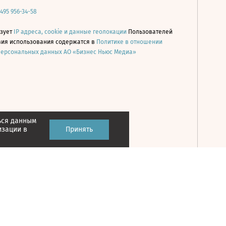
 495 956-34-58
ьзует
IP адреса, cookie и данные геолокации
Пользователей
овия использования содержатся в
Политике в отношении
персональных данных АО «Бизнес Ньюс Медиа»
ься данным
Принять
изации в