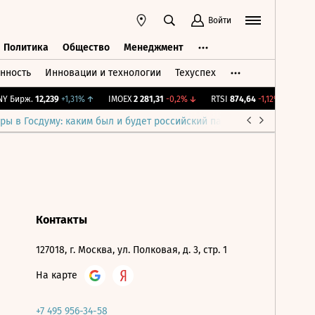
Войти
Политика
Общество
Менеджмент
нность
Инновации и технологии
Техуспех
ть
Политика
Общество
Менеджмент
Y Бирж.
12,239
+1,31%
↑
IMOEX
2 281,31
-0,2%
↓
RTSI
874,64
-1,12%
↓
RGB
ры в Госдуму: каким был и будет российский парламент
Война н
Контакты
127018, г. Москва, ул. Полковая, д. 3, стр. 1
На карте
+7 495 956-34-58