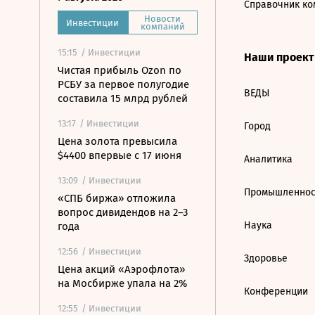
Справочник ко
Новости
Инвестиции
компаний
15:15
/ Инвестиции
Наши проек
Чистая прибыль Ozon по
РСБУ за первое полугодие
ВЕДЫ
составила 15 млрд рублей
13:17
/ Инвестиции
Город
Цена золота превысила
$4400 впервые с 17 июня
Аналитика
13:09
/ Инвестиции
Промышленнос
«СПБ биржа» отложила
вопрос дивидендов на 2–3
Наука
года
12:56
/ Инвестиции
Здоровье
Цена акций «Аэрофлота»
на Мосбирже упала на 2%
Конференции
12:55
/ Инвестиции