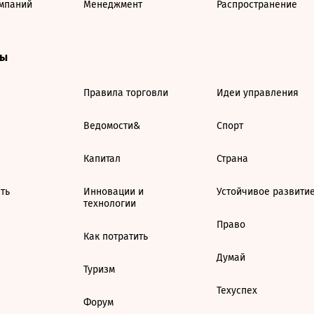
мпаний
Менеджмент
Распространение
ты
Правила торговли
Идеи управления
Ведомости&
Спорт
Капитал
Страна
ть
Инновации и
Устойчивое развити
технологии
Право
Как потратить
Думай
Туризм
Техуспех
Форум