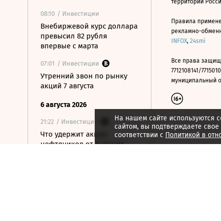
территории Росс
08:10
/ Инвестиции
Правила примене
Внебиржевой курс доллара
рекламно-обменно
превысил 82 рубля
INFOX
,
24smi
впервые с марта
Все права защищ
07:01
/ Инвестиции
7712108141/7715010
Утренний звон по рынку
муниципальный окр
акций 7 августа
6 августа 2026
На нашем сайте используются c
21:22
/ Инвестиции
сайтом, вы подтверждаете свое
Что удержит акции
соответствии с
Политикой в отн
нефтяников от падения
вслед за нефтью
21:09
/ Инвестиции
Как ЦБ ужесточит правила
выхода на фондовый
рынок