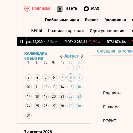
Подписка
Газета
MAX
Глобальные идеи
Бизнес
Экономика
ВЕДЫ
Правила торговли
Идеи управления
Г
Глобальные идеи
Бизнес
Экономик
5%
↓
CNY Бирж.
12,239
+1,31%
↑
IMOEX
2 281,31
-0,2%
↓
RTSI
874,64
-1,12
Ситуация на топл
КАЛЕНДАРЬ
Август
СОБЫТИЙ
Пн
Вт
Ср
Чт
Пт
Сб
Вс
1
2
3
4
5
6
7
8
9
10
11
12
13
14
15
16
Подписка
17
18
19
20
21
22
23
24
25
26
27
28
29
30
Реклама
31
РФРИТ
7 августа 2026