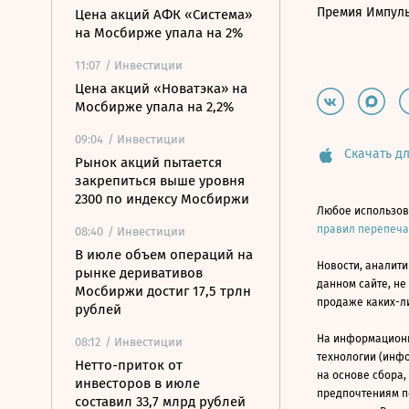
Премия Импул
Цена акций АФК «Система»
на Мосбирже упала на 2%
11:07
/ Инвестиции
Цена акций «Новатэка» на
Мосбирже упала на 2,2%
09:04
/ Инвестиции
Скачать дл
Рынок акций пытается
закрепиться выше уровня
2300 по индексу Мосбиржи
Любое использов
правил перепеч
08:40
/ Инвестиции
В июле объем операций на
Новости, аналити
рынке деривативов
данном сайте, не
Мосбиржи достиг 17,5 трлн
продаже каких-л
рублей
На информацион
08:12
/ Инвестиции
технологии (инф
Нетто-приток от
на основе сбора,
инвесторов в июле
предпочтениям п
составил 33,7 млрд рублей