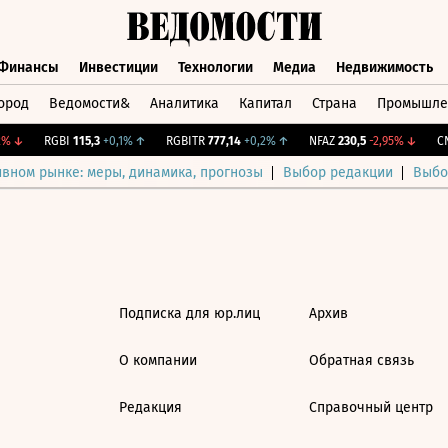
Финансы
Инвестиции
Технологии
Медиа
Недвижимость
ород
Ведомости&
Аналитика
Капитал
Страна
Промышле
а
Финансы
Инвестиции
Технологии
Медиа
Недвижимос
%
↓
RGBI
115,3
+0,1%
↑
RGBITR
777,14
+0,2%
↑
NFAZ
230,5
-2,95%
↓
CN
ивном рынке: меры, динамика, прогнозы
Выбор редакции
Выбо
Подписка для юр.лиц
Архив
О компании
Обратная связь
Редакция
Справочный центр