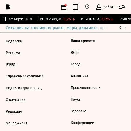
Войти
CNY Бирж.
0
0%
IMOEX
2 281,31
-0,2%
↓
RTSI
874,64
-1,12%
↓
RGBI
11
Ситуация на топливном рынке: меры, динамика, прогнозы
Выб
Наши проекты
Подписка
ВЕДЫ
Реклама
Город
РФРИТ
Аналитика
Справочник компаний
Промышленность
Подписка для юр.лиц
Наука
О компании
Здоровье
Редакция
Конференции
Менеджмент