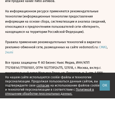
или продаже каких-либо активов.
На информационном ресурсе применяются рекомендательные
технологии (информационные технологии предоставления
информации на основе сбора, систематизации и анализа сведений,
относящихся к предпочтениям пользователей сети «Интернет»,
находящихся на территории Российской Федерации).
Правила применения рекомендательных технологий в виджетах
рекламно-обменной сети, размещенных на сайте vedomosti.ru:
СМИ2
,
24smi
Все права защищены © АО Бизнес Ньюс Медиа, ИНН/КПП
7712108141/771501001, ОГРН 1027739124775, 127018, г. Москва, вн.тер.г.
муниципальный округ Марьина Роща, ул. Полковая, д. 3, стр. 1 1999—
На нашем сайте используются cookie-файлы и технологии
2026
персонализации. Продолжая пользоваться данным сайтом, вы
ОК
подтверждаете свое
согласие
на использование файлов cookie
и технологий персонализации в соответствии с
Политикой в
отношении обработки персональных данных.