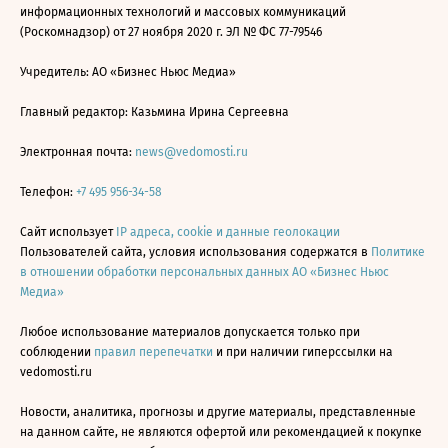
информационных технологий и массовых коммуникаций
(Роскомнадзор) от 27 ноября 2020 г. ЭЛ № ФС 77-79546
Учредитель: АО «Бизнес Ньюс Медиа»
Главный редактор: Казьмина Ирина Сергеевна
Электронная почта:
news@vedomosti.ru
Телефон:
+7 495 956-34-58
Сайт использует
IP адреса, cookie и данные геолокации
Пользователей сайта, условия использования содержатся в
Политике
в отношении обработки персональных данных АО «Бизнес Ньюс
Медиа»
Любое использование материалов допускается только при
соблюдении
правил перепечатки
и при наличии гиперссылки на
vedomosti.ru
Новости, аналитика, прогнозы и другие материалы, представленные
на данном сайте, не являются офертой или рекомендацией к покупке