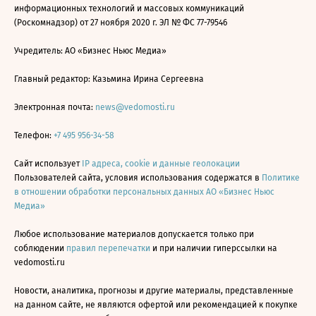
информационных технологий и массовых коммуникаций
(Роскомнадзор) от 27 ноября 2020 г. ЭЛ № ФС 77-79546
Учредитель: АО «Бизнес Ньюс Медиа»
Главный редактор: Казьмина Ирина Сергеевна
Электронная почта:
news@vedomosti.ru
Телефон:
+7 495 956-34-58
Сайт использует
IP адреса, cookie и данные геолокации
Пользователей сайта, условия использования содержатся в
Политике
в отношении обработки персональных данных АО «Бизнес Ньюс
Медиа»
Любое использование материалов допускается только при
соблюдении
правил перепечатки
и при наличии гиперссылки на
vedomosti.ru
Новости, аналитика, прогнозы и другие материалы, представленные
на данном сайте, не являются офертой или рекомендацией к покупке