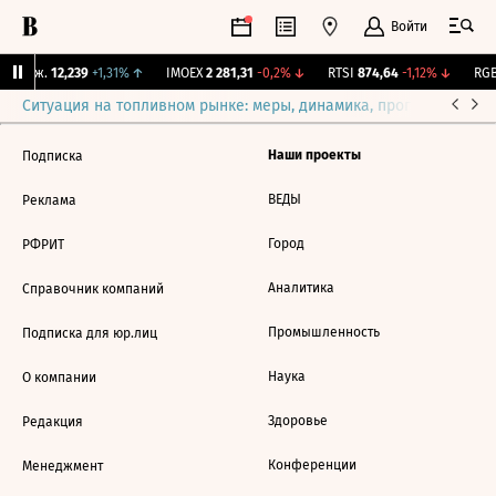
Войти
 Бирж.
12,239
+1,31%
↑
IMOEX
2 281,31
-0,2%
↓
RTSI
874,64
-1,12%
↓
RGB
Ситуация на топливном рынке: меры, динамика, прогнозы
Выб
Наши проекты
Подписка
ВЕДЫ
Реклама
Город
РФРИТ
Аналитика
Справочник компаний
Промышленность
Подписка для юр.лиц
Наука
О компании
Здоровье
Редакция
Конференции
Менеджмент