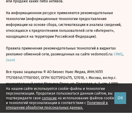
или продаже каких-либо активов.
На информационном ресурсе применяются рекомендательные
технологии (информационные технологии предоставления
информации на основе сбора, систематизации и анализа сведений,
относящихся к предпочтениям пользователей сети «Интернет»,
находящихся на территории Российской Федерации).
Правила применения рекомендательных технологий в виджетах
рекламно-обменной сети, размещенных на сайте vedomosti.ru:
СМИ2
,
24smi
Все права защищены © АО Бизнес Ньюс Медиа, ИНН/КПП
7712108141/771501001, ОГРН 1027739124775, 127018, г. Москва, вн.тер.г.
муниципальный округ Марьина Роща, ул. Полковая, д. 3, стр. 1 1999—
На нашем сайте используются cookie-файлы и технологии
2026
персонализации. Продолжая пользоваться данным сайтом, вы
ОК
подтверждаете свое
согласие
на использование файлов cookie
и технологий персонализации в соответствии с
Политикой в
отношении обработки персональных данных.