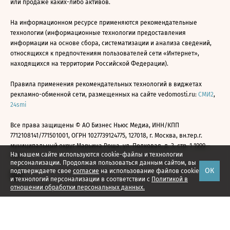
или продаже каких-либо активов.
На информационном ресурсе применяются рекомендательные
технологии (информационные технологии предоставления
информации на основе сбора, систематизации и анализа сведений,
относящихся к предпочтениям пользователей сети «Интернет»,
находящихся на территории Российской Федерации).
Правила применения рекомендательных технологий в виджетах
рекламно-обменной сети, размещенных на сайте vedomosti.ru:
СМИ2
,
24smi
Все права защищены © АО Бизнес Ньюс Медиа, ИНН/КПП
7712108141/771501001, ОГРН 1027739124775, 127018, г. Москва, вн.тер.г.
муниципальный округ Марьина Роща, ул. Полковая, д. 3, стр. 1 1999—
На нашем сайте используются cookie-файлы и технологии
2026
персонализации. Продолжая пользоваться данным сайтом, вы
ОК
подтверждаете свое
согласие
на использование файлов cookie
и технологий персонализации в соответствии с
Политикой в
отношении обработки персональных данных.