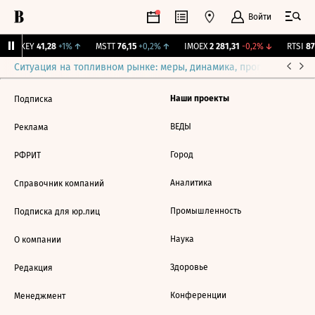
Войти
OKEY
41,28
+1%
↑
MSTT
76,15
+0,2%
↑
IMOEX
2 281,31
-0,2%
↓
RTSI
87
Ситуация на топливном рынке: меры, динамика, прогнозы
Выб
Наши проекты
Подписка
ВЕДЫ
Реклама
Город
РФРИТ
Аналитика
Справочник компаний
Промышленность
Подписка для юр.лиц
Наука
О компании
Здоровье
Редакция
Конференции
Менеджмент