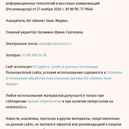
информационных технологий и массовых коммуникаций
(Роскомнадзор) от 27 ноября 2020 г. ЭЛ № ФС 77-79546
Учредитель: АО «Бизнес Ньюс Медиа»
Главный редактор: Казьмина Ирина Сергеевна
Электронная почта:
news@vedomosti.ru
Телефон:
+7 495 956-34-58
Сайт использует
IP адреса, cookie и данные геолокации
Пользователей сайта, условия использования содержатся в
Политике
в отношении обработки персональных данных АО «Бизнес Ньюс
Медиа»
Любое использование материалов допускается только при
соблюдении
правил перепечатки
и при наличии гиперссылки на
vedomosti.ru
Новости, аналитика, прогнозы и другие материалы, представленные
на данном сайте, не являются офертой или рекомендацией к покупке