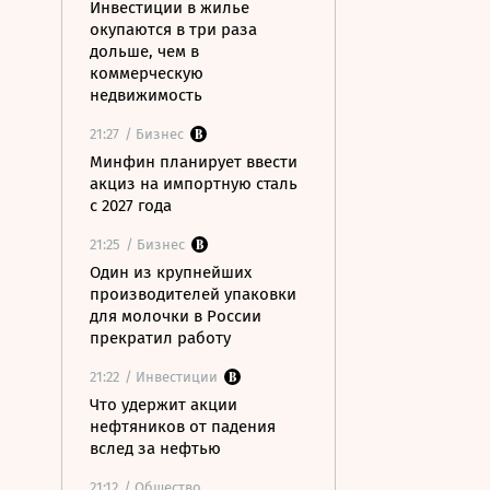
Инвестиции в жилье
окупаются в три раза
дольше, чем в
коммерческую
недвижимость
21:27
/ Бизнес
Минфин планирует ввести
акциз на импортную сталь
с 2027 года
21:25
/ Бизнес
Один из крупнейших
производителей упаковки
для молочки в России
прекратил работу
21:22
/ Инвестиции
Что удержит акции
нефтяников от падения
вслед за нефтью
21:12
/ Общество