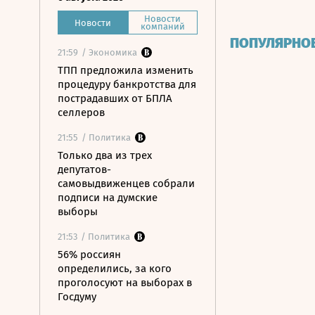
Новости
Новости
компаний
ПОПУЛЯРНО
21:59
/ Экономика
ТПП предложила изменить
процедуру банкротства для
пострадавших от БПЛА
селлеров
21:55
/ Политика
Только два из трех
депутатов-
самовыдвиженцев собрали
подписи на думские
выборы
21:53
/ Политика
56% россиян
определились, за кого
проголосуют на выборах в
Госдуму