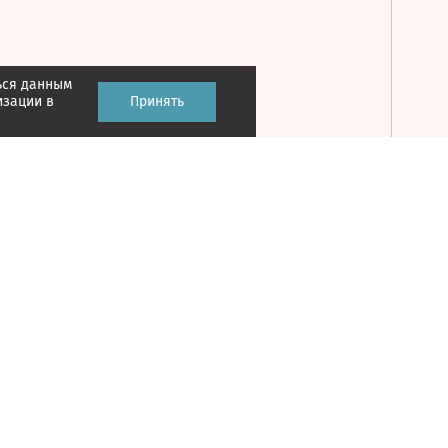
ься данным
Принять
изации в