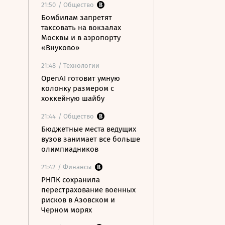
21:50
/ Общество
Бомбилам запретят
таксовать на вокзалах
Москвы и в аэропорту
«Внуково»
21:48
/ Технологии
OpenAI готовит умную
колонку размером с
хоккейную шайбу
21:44
/ Общество
Бюджетные места ведущих
вузов занимает все больше
олимпиадников
21:42
/ Финансы
РНПК сохранила
перестрахование военных
рисков в Азовском и
Черном морях