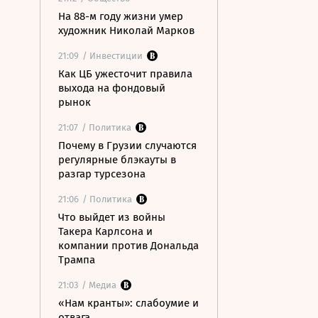
На 88-м году жизни умер
художник Николай Марков
21:09
/ Инвестиции
Как ЦБ ужесточит правила
выхода на фондовый
рынок
21:07
/ Политика
Почему в Грузии случаются
регулярные блэкауты в
разгар турсезона
21:06
/ Политика
Что выйдет из войны
Такера Карлсона и
компании против Дональда
Трампа
21:03
/ Медиа
«Нам кранты»: слабоумие и
отвага