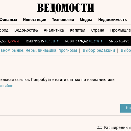
Финансы
Инвестиции
Технологии
Медиа
Недвижимость
ород
Ведомости&
Аналитика
Капитал
Страна
Промышле
а
Финансы
Инвестиции
Технологии
Медиа
Недвижимос
-1,27%
↓
RGBI
115,35
+0,18%
↑
RGBITR
776,42
+0,21%
↑
SNGS
16,495
+1,1
ивном рынке: меры, динамика, прогнозы
Выбор редакции
Выбо
ильная ссылка. Попробуйте найти статью по названию или
 ошибке
На
Расширенный