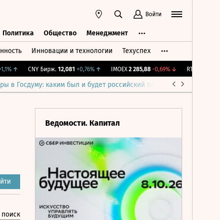
Войти
Политика
Общество
Менеджмент
нность
Инновации и технологии
Техуспех
ть
Политика
Общество
Менеджмент
%
↑
CNY Бирж.
12,081
+0,76%
↑
IMOEX
2 285,88
-0,69%
↓
RTSI
884,56
-1,
ры в Госдуму: каким был и будет российский парламент
Война н
Ведомости. Капитал
йти
 поиск