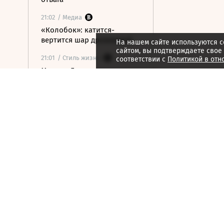
21:02
/ Медиа
«Колобок»: катится-
вертится шар дрожжевой
На нашем сайте используются c
сайтом, вы подтверждаете свое
21:01
/ Стиль жизни
соответствии с
Политикой в отн
Марина Брусникина:
«Иллюзии способны
влиять на людей»
21:00
/ Мнения
«Алмазная колесница»:
уроки созерцания
20:52
/ Бизнес
Глава «Ижавиа» объявил
об уходе после отзыва
сертификата авиакомпании
20:46
/
Страна
В Смоленске женщина и
ребенок погибли из-за