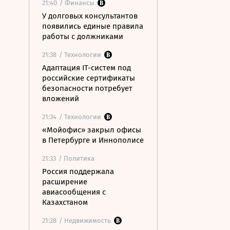
21:40
/ Финансы
У долговых консультантов
появились единые правила
работы с должниками
21:38
/ Технологии
Адаптация IT-систем под
российские сертификаты
безопасности потребует
вложений
21:34
/ Технологии
«Мойофис» закрыл офисы
в Петербурге и Иннополисе
21:33
/ Политика
Россия поддержала
расширение
авиасообщения с
Казахстаном
21:28
/ Недвижимость