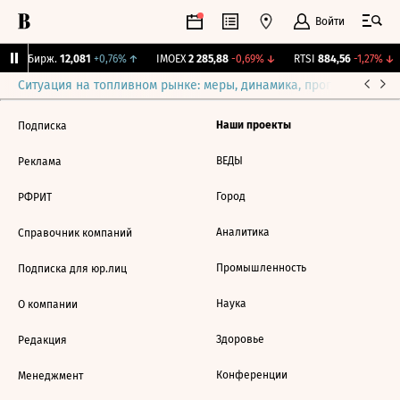
Войти
CNY Бирж.
12,081
+0,76%
↑
IMOEX
2 285,88
-0,69%
↓
RTSI
884,56
-1,27%
↓
Ситуация на топливном рынке: меры, динамика, прогнозы
Выб
Наши проекты
Подписка
ВЕДЫ
Реклама
Город
РФРИТ
Аналитика
Справочник компаний
Промышленность
Подписка для юр.лиц
Наука
О компании
Здоровье
Редакция
Конференции
Менеджмент