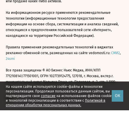
или продаже каких-либо активов.
На информационном ресурсе применяются рекомендательные
технологии (информационные технологии предоставления
информации на основе сбора, систематизации и анализа сведений,
относящихся к предпочтениям пользователей сети «Интернет»,
находящихся на территории Российской Федерации).
Правила применения рекомендательных технологий в виджетах
рекламно-обменной сети, размещенных на сайте vedomosti.ru:
СМИ2
,
24smi
Все права защищены © АО Бизнес Ньюс Медиа, ИНН/КПП
7712108141/771501001, ОГРН 1027739124775, 127018, г. Москва, вн.тер.г.
муниципальный округ Марьина Роща, ул. Полковая, д. 3, стр. 1 1999—
На нашем сайте используются cookie-файлы и технологии
2026
персонализации. Продолжая пользоваться данным сайтом, вы
ОК
подтверждаете свое
согласие
на использование файлов cookie
и технологий персонализации в соответствии с
Политикой в
отношении обработки персональных данных.