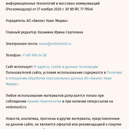
информационных технологий и массовых коммуникаций
(Роскомнадзор) от 27 ноября 2020 г. ЭЛ № ФС 77-79546
Учредитель: АО «Бизнес Ньюс Медиа»
Главный редактор: Казьмина Ирина Сергеевна
Электронная почта:
news@vedomosti.ru
Телефон:
+7 495 956-34-58
Сайт использует
IP адреса, cookie и данные геолокации
Пользователей сайта, условия использования содержатся в
Политике
в отношении обработки персональных данных АО «Бизнес Ньюс
Медиа»
Любое использование материалов допускается только при
соблюдении
правил перепечатки
и при наличии гиперссылки на
vedomosti.ru
Новости, аналитика, прогнозы и другие материалы, представленные
на данном сайте, не являются офертой или рекомендацией к покупке