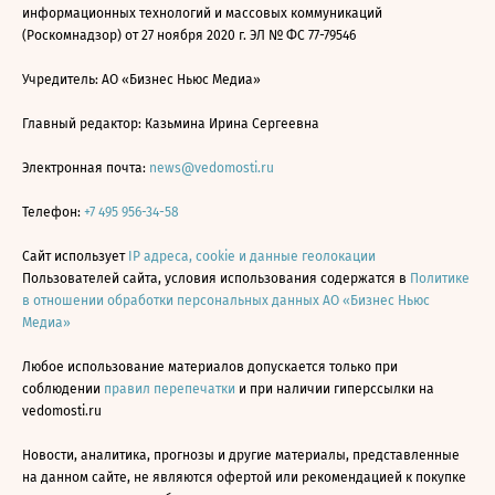
информационных технологий и массовых коммуникаций
(Роскомнадзор) от 27 ноября 2020 г. ЭЛ № ФС 77-79546
Учредитель: АО «Бизнес Ньюс Медиа»
Главный редактор: Казьмина Ирина Сергеевна
Электронная почта:
news@vedomosti.ru
Телефон:
+7 495 956-34-58
Сайт использует
IP адреса, cookie и данные геолокации
Пользователей сайта, условия использования содержатся в
Политике
в отношении обработки персональных данных АО «Бизнес Ньюс
Медиа»
Любое использование материалов допускается только при
соблюдении
правил перепечатки
и при наличии гиперссылки на
vedomosti.ru
Новости, аналитика, прогнозы и другие материалы, представленные
на данном сайте, не являются офертой или рекомендацией к покупке