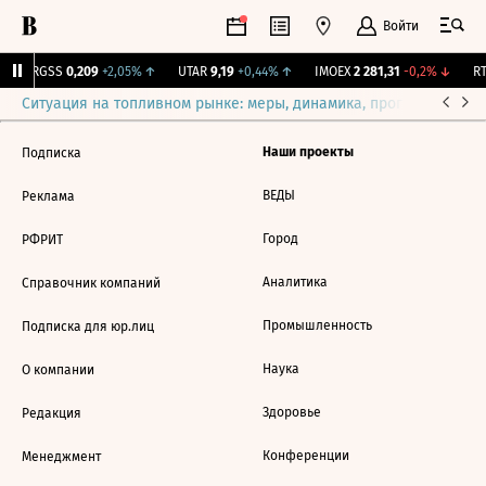
Войти
↑
RGSS
0,209
+2,05%
↑
UTAR
9,19
+0,44%
↑
IMOEX
2 281,31
-0,2%
↓
RT
Ситуация на топливном рынке: меры, динамика, прогнозы
Выб
Наши проекты
Подписка
ВЕДЫ
Реклама
Город
РФРИТ
Аналитика
Справочник компаний
Промышленность
Подписка для юр.лиц
Наука
О компании
Здоровье
Редакция
Конференции
Менеджмент