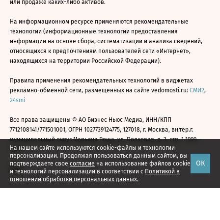
или продаже каких-либо активов.
На информационном ресурсе применяются рекомендательные
технологии (информационные технологии предоставления
информации на основе сбора, систематизации и анализа сведений,
относящихся к предпочтениям пользователей сети «Интернет»,
находящихся на территории Российской Федерации).
Правила применения рекомендательных технологий в виджетах
рекламно-обменной сети, размещенных на сайте vedomosti.ru:
СМИ2
,
24smi
Все права защищены © АО Бизнес Ньюс Медиа, ИНН/КПП
7712108141/771501001, ОГРН 1027739124775, 127018, г. Москва, вн.тер.г.
муниципальный округ Марьина Роща, ул. Полковая, д. 3, стр. 1 1999—
На нашем сайте используются cookie-файлы и технологии
2026
персонализации. Продолжая пользоваться данным сайтом, вы
ОК
подтверждаете свое
согласие
на использование файлов cookie
и технологий персонализации в соответствии с
Политикой в
отношении обработки персональных данных.