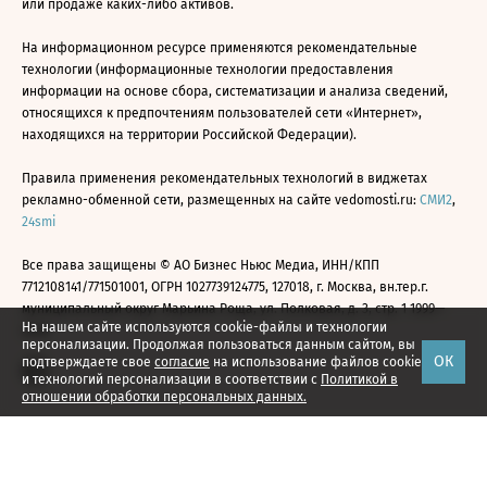
или продаже каких-либо активов.
На информационном ресурсе применяются рекомендательные
технологии (информационные технологии предоставления
информации на основе сбора, систематизации и анализа сведений,
относящихся к предпочтениям пользователей сети «Интернет»,
находящихся на территории Российской Федерации).
Правила применения рекомендательных технологий в виджетах
рекламно-обменной сети, размещенных на сайте vedomosti.ru:
СМИ2
,
24smi
Все права защищены © АО Бизнес Ньюс Медиа, ИНН/КПП
7712108141/771501001, ОГРН 1027739124775, 127018, г. Москва, вн.тер.г.
муниципальный округ Марьина Роща, ул. Полковая, д. 3, стр. 1 1999—
На нашем сайте используются cookie-файлы и технологии
2026
персонализации. Продолжая пользоваться данным сайтом, вы
ОК
подтверждаете свое
согласие
на использование файлов cookie
и технологий персонализации в соответствии с
Политикой в
отношении обработки персональных данных.