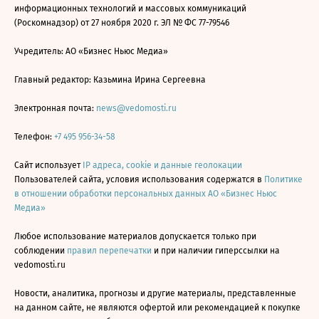
информационных технологий и массовых коммуникаций
(Роскомнадзор) от 27 ноября 2020 г. ЭЛ № ФС 77-79546
Учредитель: АО «Бизнес Ньюс Медиа»
Главный редактор: Казьмина Ирина Сергеевна
Электронная почта:
news@vedomosti.ru
Телефон:
+7 495 956-34-58
Сайт использует
IP адреса, cookie и данные геолокации
Пользователей сайта, условия использования содержатся в
Политике
в отношении обработки персональных данных АО «Бизнес Ньюс
Медиа»
Любое использование материалов допускается только при
соблюдении
правил перепечатки
и при наличии гиперссылки на
vedomosti.ru
Новости, аналитика, прогнозы и другие материалы, представленные
на данном сайте, не являются офертой или рекомендацией к покупке