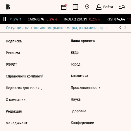
Войти
9,26
+1,2%
↑
CARM
0,76
-0,2%
↓
IMOEX
2 281,31
-0,2%
↓
RTSI
874,64
-1,1
Ситуация на топливном рынке: меры, динамика, прогнозы
Выб
Наши проекты
Подписка
ВЕДЫ
Реклама
Город
РФРИТ
Аналитика
Справочник компаний
Промышленность
Подписка для юр.лиц
Наука
О компании
Здоровье
Редакция
Конференции
Менеджмент