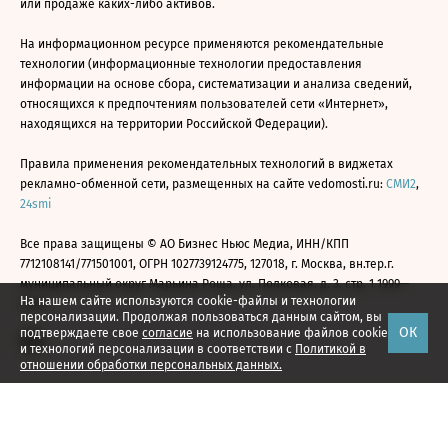
или продаже каких-либо активов.
На информационном ресурсе применяются рекомендательные
технологии (информационные технологии предоставления
информации на основе сбора, систематизации и анализа сведений,
относящихся к предпочтениям пользователей сети «Интернет»,
находящихся на территории Российской Федерации).
Правила применения рекомендательных технологий в виджетах
рекламно-обменной сети, размещенных на сайте vedomosti.ru:
СМИ2
,
24smi
Все права защищены © АО Бизнес Ньюс Медиа, ИНН/КПП
7712108141/771501001, ОГРН 1027739124775, 127018, г. Москва, вн.тер.г.
муниципальный округ Марьина Роща, ул. Полковая, д. 3, стр. 1 1999—
На нашем сайте используются cookie-файлы и технологии
2026
персонализации. Продолжая пользоваться данным сайтом, вы
ОК
подтверждаете свое
согласие
на использование файлов cookie
и технологий персонализации в соответствии с
Политикой в
отношении обработки персональных данных.