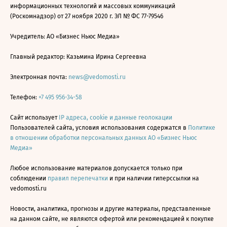
информационных технологий и массовых коммуникаций
(Роскомнадзор) от 27 ноября 2020 г. ЭЛ № ФС 77-79546
Учредитель: АО «Бизнес Ньюс Медиа»
Главный редактор: Казьмина Ирина Сергеевна
Электронная почта:
news@vedomosti.ru
Телефон:
+7 495 956-34-58
Сайт использует
IP адреса, cookie и данные геолокации
Пользователей сайта, условия использования содержатся в
Политике
в отношении обработки персональных данных АО «Бизнес Ньюс
Медиа»
Любое использование материалов допускается только при
соблюдении
правил перепечатки
и при наличии гиперссылки на
vedomosti.ru
Новости, аналитика, прогнозы и другие материалы, представленные
на данном сайте, не являются офертой или рекомендацией к покупке