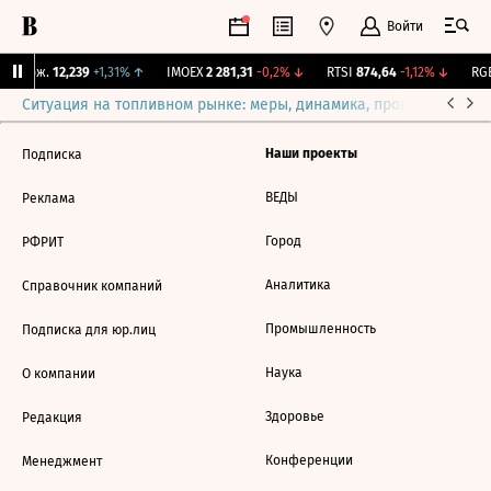
Войти
Y Бирж.
12,239
+1,31%
↑
IMOEX
2 281,31
-0,2%
↓
RTSI
874,64
-1,12%
↓
RGB
Ситуация на топливном рынке: меры, динамика, прогнозы
Выб
Наши проекты
Подписка
ВЕДЫ
Реклама
Город
РФРИТ
Аналитика
Справочник компаний
Промышленность
Подписка для юр.лиц
Наука
О компании
Здоровье
Редакция
Конференции
Менеджмент