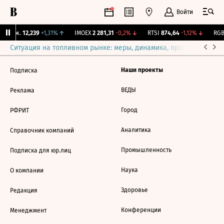
Войти
 Бирж.
12,239
+1,31%
↑
IMOEX
2 281,31
-0,2%
↓
RTSI
874,64
-1,12%
↓
RGBI
Ситуация на топливном рынке: меры, динамика, прогнозы
Выб
Наши проекты
Подписка
ВЕДЫ
Реклама
Город
РФРИТ
Аналитика
Справочник компаний
Промышленность
Подписка для юр.лиц
Наука
О компании
Здоровье
Редакция
Конференции
Менеджмент