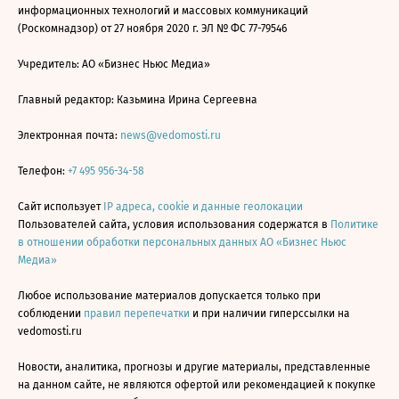
информационных технологий и массовых коммуникаций
(Роскомнадзор) от 27 ноября 2020 г. ЭЛ № ФС 77-79546
Учредитель: АО «Бизнес Ньюс Медиа»
Главный редактор: Казьмина Ирина Сергеевна
Электронная почта:
news@vedomosti.ru
Телефон:
+7 495 956-34-58
Сайт использует
IP адреса, cookie и данные геолокации
Пользователей сайта, условия использования содержатся в
Политике
в отношении обработки персональных данных АО «Бизнес Ньюс
Медиа»
Любое использование материалов допускается только при
соблюдении
правил перепечатки
и при наличии гиперссылки на
vedomosti.ru
Новости, аналитика, прогнозы и другие материалы, представленные
на данном сайте, не являются офертой или рекомендацией к покупке