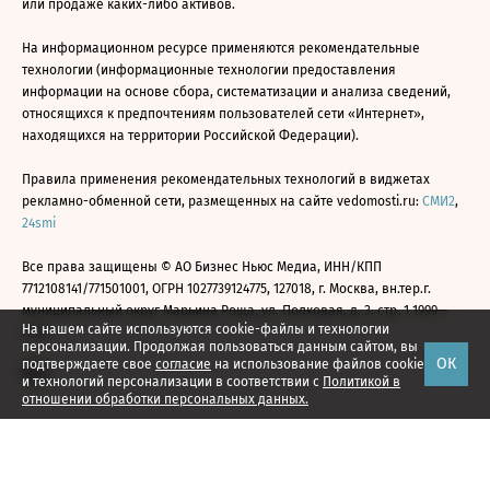
или продаже каких-либо активов.
На информационном ресурсе применяются рекомендательные
технологии (информационные технологии предоставления
информации на основе сбора, систематизации и анализа сведений,
относящихся к предпочтениям пользователей сети «Интернет»,
находящихся на территории Российской Федерации).
Правила применения рекомендательных технологий в виджетах
рекламно-обменной сети, размещенных на сайте vedomosti.ru:
СМИ2
,
24smi
Все права защищены © АО Бизнес Ньюс Медиа, ИНН/КПП
7712108141/771501001, ОГРН 1027739124775, 127018, г. Москва, вн.тер.г.
муниципальный округ Марьина Роща, ул. Полковая, д. 3, стр. 1 1999—
На нашем сайте используются cookie-файлы и технологии
2026
персонализации. Продолжая пользоваться данным сайтом, вы
ОК
подтверждаете свое
согласие
на использование файлов cookie
и технологий персонализации в соответствии с
Политикой в
отношении обработки персональных данных.