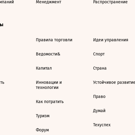
мпаний
Менеджмент
Распространение
ты
Правила торговли
Идеи управления
Ведомости&
Спорт
Капитал
Страна
ть
Инновации и
Устойчивое развити
технологии
Право
Как потратить
Думай
Туризм
Техуспех
Форум