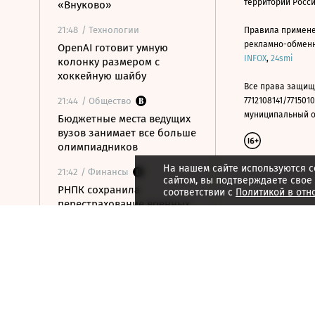
территории Росс
«Внуково»
21:48
/ Технологии
Правила примене
рекламно-обменно
OpenAI готовит умную
INFOX
,
24smi
колонку размером с
хоккейную шайбу
Все права защищ
21:44
/ Общество
7712108141/7715010
муниципальный окр
Бюджетные места ведущих
вузов занимает все больше
олимпиадников
На нашем сайте используются c
21:42
/ Финансы
сайтом, вы подтверждаете свое
РНПК сохранила
соответствии с
Политикой в отн
перестрахование военных
рисков в Азовском и
Черном морях
21:40
/ Финансы
У долговых консультантов
появились единые правила
работы с должниками