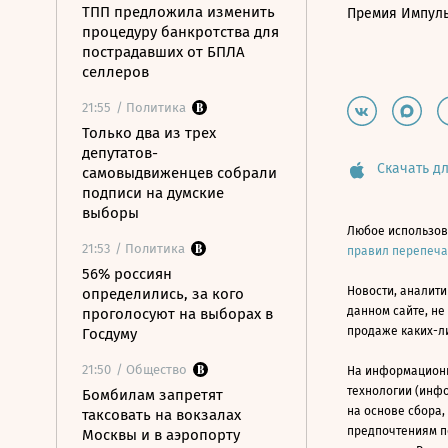
ТПП предложила изменить
Премия Импул
процедуру банкротства для
пострадавших от БПЛА
селлеров
21:55
/ Политика
Только два из трех
депутатов-
Скачать дл
самовыдвиженцев собрали
подписи на думские
выборы
Любое использов
21:53
/ Политика
правил перепеч
56% россиян
Новости, аналити
определились, за кого
данном сайте, не
проголосуют на выборах в
продаже каких-л
Госдуму
21:50
/ Общество
На информацион
технологии (инф
Бомбилам запретят
на основе сбора,
таксовать на вокзалах
предпочтениям п
Москвы и в аэропорту