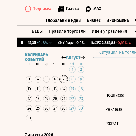
Подписка
Газета
MAX
Глобальные идеи
Бизнес
Экономика
ВЕДЫ
Правила торговли
Идеи управления
Г
Глобальные идеи
Бизнес
Экономик
27%
↓
RGBI
115,35
+0,18%
↑
CNY Бирж.
0
0%
IMOEX
2 285,88
-0,69%
↓
Ситуация на топл
КАЛЕНДАРЬ
Август
СОБЫТИЙ
Пн
Вт
Ср
Чт
Пт
Сб
Вс
1
2
3
4
5
6
7
8
9
10
11
12
13
14
15
16
Подписка
17
18
19
20
21
22
23
24
25
26
27
28
29
30
Реклама
31
РФРИТ
7 августа 2026