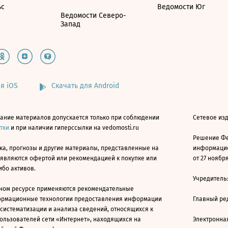
ьс
Ведомости Юг
Ведомости Северо-
Запад
я iOS
Скачать для Android
ание материалов допускается только при соблюдении
Сетевое изд
атки
и при наличии гиперссылки на vedomosti.ru
Решение Фе
ка, прогнозы и другие материалы, представленные на
информацио
 являются офертой или рекомендацией к покупке или
от 27 ноября
ибо активов.
Учредитель
ном ресурсе применяются рекомендательные
ормационные технологии предоставления информации
Главный ре
 систематизации и анализа сведений, относящихся к
ользователей сети «Интернет», находящихся на
Электронна