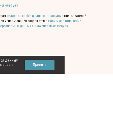
 495 956-34-58
ьзует
IP адреса, cookie и данные геолокации
Пользователей
овия использования содержатся в
Политике в отношении
персональных данных АО «Бизнес Ньюс Медиа»
ься данным
Принять
изации в