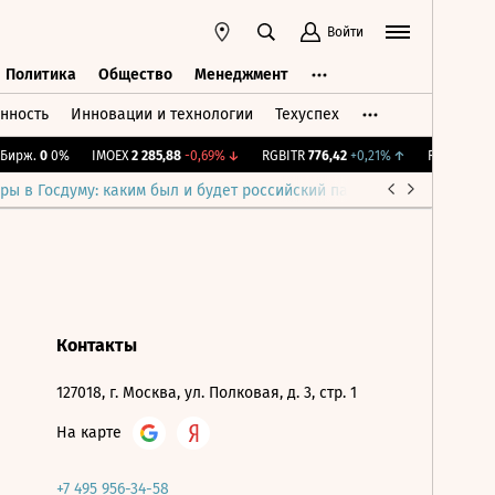
Войти
Политика
Общество
Менеджмент
нность
Инновации и технологии
Техуспех
ть
Политика
Общество
Менеджмент
ирж.
0
0%
IMOEX
2 285,88
-0,69%
↓
RGBITR
776,42
+0,21%
↑
RTSI
884,56
ры в Госдуму: каким был и будет российский парламент
Война н
Контакты
127018, г. Москва, ул. Полковая, д. 3, стр. 1
На карте
+7 495 956-34-58