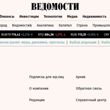
Финансы
Инвестиции
Технологии
Медиа
Недвижимость
ород
Ведомости&
Аналитика
Капитал
Страна
Промышле
а
Финансы
Инвестиции
Технологии
Медиа
Недвижимос
RGBITR
776,42
+0,21%
↑
RTSI
884,56
-1,27%
↓
RGBI
115,35
+0,18%
↑
CNY Б
ивном рынке: меры, динамика, прогнозы
Выбор редакции
Выбо
Подписка для юр.лиц
Архив
О компании
Обратная связь
Редакция
Справочный центр