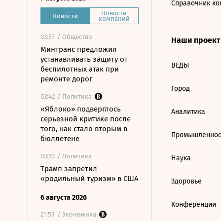
Справочник ко
Новости
Новости
компаний
03:57
/ Общество
Наши проек
Минтранс предложил
устанавливать защиту от
ВЕДЫ
беспилотных атак при
ремонте дорог
Город
03:42
/ Политика
«Яблоко» подверглось
Аналитика
серьезной критике после
того, как стало вторым в
Промышленнос
бюллетене
03:20
/ Политика
Наука
Трамп запретил
«родильный туризм» в США
Здоровье
6 августа 2026
Конференции
21:59
/ Экономика