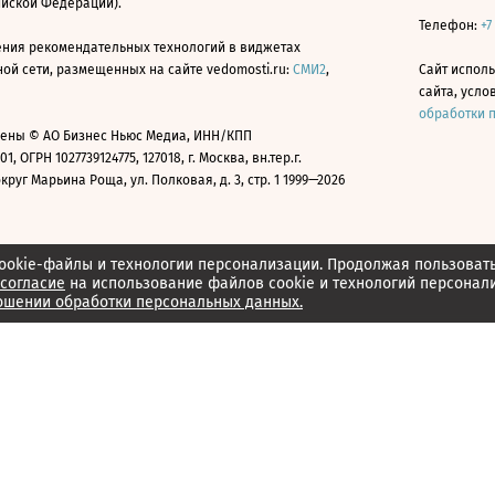
ийской Федерации).
Телефон:
+7
ния рекомендательных технологий в виджетах
й сети, размещенных на сайте vedomosti.ru:
СМИ2
,
Сайт испол
сайта, усл
обработки 
ены © АО Бизнес Ньюс Медиа, ИНН/КПП
01, ОГРН 1027739124775, 127018, г. Москва, вн.тер.г.
уг Марьина Роща, ул. Полковая, д. 3, стр. 1 1999—2026
ookie-файлы и технологии персонализации. Продолжая пользоват
согласие
на использование файлов cookie и технологий персонал
ошении обработки персональных данных.