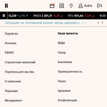
Войти
Бирж.
12,239
+1,31%
↑
IMOEX
2 281,31
-0,2%
↓
RTSI
874,64
-1,12%
↓
RGBI
1
Ситуация на топливном рынке: меры, динамика, прогнозы
Выб
Наши проекты
Подписка
ВЕДЫ
Реклама
Город
РФРИТ
Аналитика
Справочник компаний
Промышленность
Подписка для юр.лиц
Наука
О компании
Здоровье
Редакция
Конференции
Менеджмент