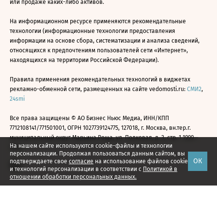
или продаже каких-либо активов.
На информационном ресурсе применяются рекомендательные
технологии (информационные технологии предоставления
информации на основе сбора, систематизации и анализа сведений,
относящихся к предпочтениям пользователей сети «Интернет»,
находящихся на территории Российской Федерации).
Правила применения рекомендательных технологий в виджетах
рекламно-обменной сети, размещенных на сайте vedomosti.ru:
СМИ2
,
24smi
Все права защищены © АО Бизнес Ньюс Медиа, ИНН/КПП
7712108141/771501001, ОГРН 1027739124775, 127018, г. Москва, вн.тер.г.
муниципальный округ Марьина Роща, ул. Полковая, д. 3, стр. 1 1999—
На нашем сайте используются cookie-файлы и технологии
2026
персонализации. Продолжая пользоваться данным сайтом, вы
ОК
подтверждаете свое
согласие
на использование файлов cookie
и технологий персонализации в соответствии с
Политикой в
отношении обработки персональных данных.