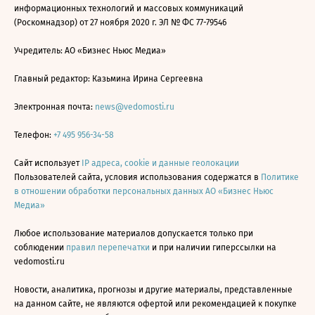
информационных технологий и массовых коммуникаций
(Роскомнадзор) от 27 ноября 2020 г. ЭЛ № ФС 77-79546
Учредитель: АО «Бизнес Ньюс Медиа»
Главный редактор: Казьмина Ирина Сергеевна
Электронная почта:
news@vedomosti.ru
Телефон:
+7 495 956-34-58
Сайт использует
IP адреса, cookie и данные геолокации
Пользователей сайта, условия использования содержатся в
Политике
в отношении обработки персональных данных АО «Бизнес Ньюс
Медиа»
Любое использование материалов допускается только при
соблюдении
правил перепечатки
и при наличии гиперссылки на
vedomosti.ru
Новости, аналитика, прогнозы и другие материалы, представленные
на данном сайте, не являются офертой или рекомендацией к покупке