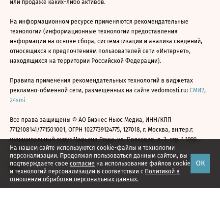
или продаже каких-либо активов.
На информационном ресурсе применяются рекомендательные
технологии (информационные технологии предоставления
информации на основе сбора, систематизации и анализа сведений,
относящихся к предпочтениям пользователей сети «Интернет»,
находящихся на территории Российской Федерации).
Правила применения рекомендательных технологий в виджетах
рекламно-обменной сети, размещенных на сайте vedomosti.ru:
СМИ2
,
24smi
Все права защищены © АО Бизнес Ньюс Медиа, ИНН/КПП
7712108141/771501001, ОГРН 1027739124775, 127018, г. Москва, вн.тер.г.
муниципальный округ Марьина Роща, ул. Полковая, д. 3, стр. 1 1999—
На нашем сайте используются cookie-файлы и технологии
2026
персонализации. Продолжая пользоваться данным сайтом, вы
ОК
подтверждаете свое
согласие
на использование файлов cookie
и технологий персонализации в соответствии с
Политикой в
отношении обработки персональных данных.