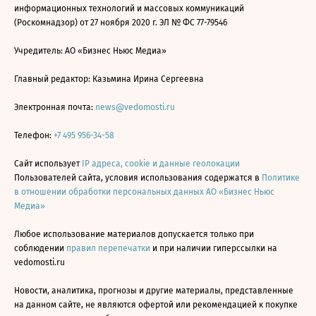
информационных технологий и массовых коммуникаций
(Роскомнадзор) от 27 ноября 2020 г. ЭЛ № ФС 77-79546
Учредитель: АО «Бизнес Ньюс Медиа»
Главный редактор: Казьмина Ирина Сергеевна
Электронная почта:
news@vedomosti.ru
Телефон:
+7 495 956-34-58
Сайт использует
IP адреса, cookie и данные геолокации
Пользователей сайта, условия использования содержатся в
Политике
в отношении обработки персональных данных АО «Бизнес Ньюс
Медиа»
Любое использование материалов допускается только при
соблюдении
правил перепечатки
и при наличии гиперссылки на
vedomosti.ru
Новости, аналитика, прогнозы и другие материалы, представленные
на данном сайте, не являются офертой или рекомендацией к покупке