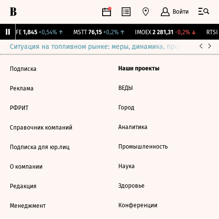
Войти
LIFE
1,845
+0,54%
↑
MSTT
76,15
+0,2%
↑
IMOEX
2 281,31
-0,2%
↓
RTSI
Ситуация на топливном рынке: меры, динамика, прогнозы
Выб
Наши проекты
Подписка
ВЕДЫ
Реклама
Город
РФРИТ
Аналитика
Справочник компаний
Промышленность
Подписка для юр.лиц
Наука
О компании
Здоровье
Редакция
Конференции
Менеджмент