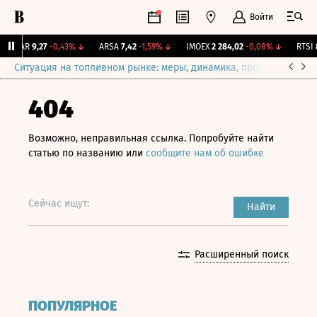
Войти
UTAR
9,27
-0,43%
↓
ARSA
7,42
-1,59%
↓
IMOEX
2 284,02
-0,08%
↓
RTSI
8
Ситуация на топливном рынке: меры, динамика, прогнозы
Выб
404
Возможно, неправильная ссылка. Попробуйте найти
статью по названию или
сообщите нам об ошибке
Сейчас ищут:
Найти
Расширенный поиск
ПОПУЛЯРНОЕ