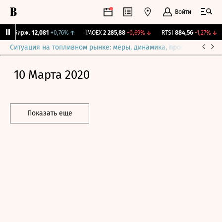
Войти
NY Бирж.
12,081
+0,76%
↑
IMOEX
2 285,88
-0,69%
↓
RTSI
884,56
-1,27%
↓
Ситуация на топливном рынке: меры, динамика, прогнозы
Выб
10 Марта 2020
Показать еще