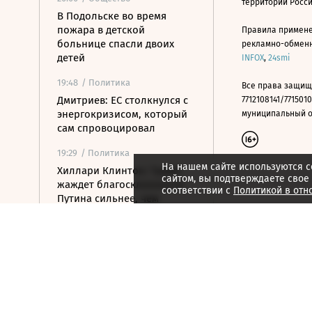
территории Росс
В Подольске во время
пожара в детской
Правила примене
больнице спасли двоих
рекламно-обменно
детей
INFOX
,
24smi
19:48
/ Политика
Все права защищ
Дмитриев: ЕС столкнулся с
7712108141/7715010
энергокризисом, который
муниципальный окр
сам спровоцировал
19:29
/ Политика
На нашем сайте используются c
Хиллари Клинтон: Трамп
сайтом, вы подтверждаете свое
жаждет благосклонности
соответствии с
Политикой в отн
Путина сильнее, чем
Нобелевки
19:09
/ Стиль жизни
Российский пятиборец
Егор Громадский завоевал
золото на ЧЕ
18:55
/ Политика