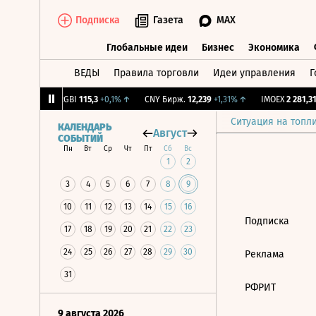
Подписка
Газета
MAX
Глобальные идеи
Бизнес
Экономика
ВЕДЫ
Правила торговли
Идеи управления
Г
Глобальные идеи
Бизнес
Экономик
64
-1,12%
↓
RGBI
115,3
+0,1%
↑
CNY Бирж.
12,239
+1,31%
↑
IMOEX
2 281,31
Ситуация на топл
КАЛЕНДАРЬ
Август
СОБЫТИЙ
Пн
Вт
Ср
Чт
Пт
Сб
Вс
1
2
3
4
5
6
7
8
9
10
11
12
13
14
15
16
Подписка
17
18
19
20
21
22
23
24
25
26
27
28
29
30
Реклама
31
РФРИТ
9 августа 2026