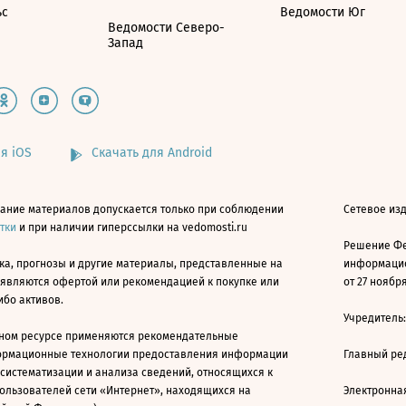
ьс
Ведомости Юг
Ведомости Северо-
Запад
я iOS
Скачать для Android
ание материалов допускается только при соблюдении
Сетевое изд
атки
и при наличии гиперссылки на vedomosti.ru
Решение Фе
ка, прогнозы и другие материалы, представленные на
информацио
 являются офертой или рекомендацией к покупке или
от 27 ноября
ибо активов.
Учредитель
ном ресурсе применяются рекомендательные
ормационные технологии предоставления информации
Главный ре
 систематизации и анализа сведений, относящихся к
ользователей сети «Интернет», находящихся на
Электронна