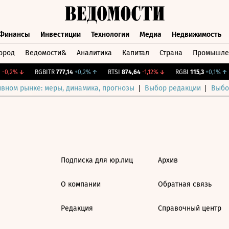
Финансы
Инвестиции
Технологии
Медиа
Недвижимость
ород
Ведомости&
Аналитика
Капитал
Страна
Промышле
а
Финансы
Инвестиции
Технологии
Медиа
Недвижимос
-0,2%
↓
RGBITR
777,14
+0,2%
↑
RTSI
874,64
-1,12%
↓
RGBI
115,3
+0,1%
↑
ивном рынке: меры, динамика, прогнозы
Выбор редакции
Выбо
Подписка для юр.лиц
Архив
О компании
Обратная связь
Редакция
Справочный центр