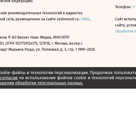
ийской Федерации).
Телефон:
+7
ния рекомендательных технологий в виджетах
й сети, размещенных на сайте vedomosti.ru:
СМИ2
,
Сайт испол
сайта, усл
обработки 
ены © АО Бизнес Ньюс Медиа, ИНН/КПП
01, ОГРН 1027739124775, 127018, г. Москва, вн.тер.г.
уг Марьина Роща, ул. Полковая, д. 3, стр. 1 1999—2026
ookie-файлы и технологии персонализации. Продолжая пользоват
согласие
на использование файлов cookie и технологий персонал
ошении обработки персональных данных.