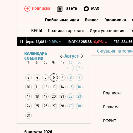
Подписка
Газета
MAX
Глобальные идеи
Бизнес
Экономика
ВЕДЫ
Правила торговли
Идеи управления
Г
Глобальные идеи
Бизнес
Экономик
32%
↓
CNY Бирж.
12,081
+0,76%
↑
IMOEX
2 285,88
-0,69%
↓
RTSI
884,56
-
Ситуация на топл
КАЛЕНДАРЬ
Август
СОБЫТИЙ
Пн
Вт
Ср
Чт
Пт
Сб
Вс
1
2
3
4
5
6
7
8
9
10
11
12
13
14
15
16
Подписка
17
18
19
20
21
22
23
24
25
26
27
28
29
30
Реклама
31
РФРИТ
6 августа 2026