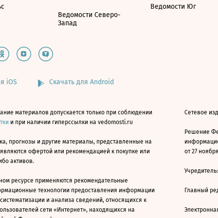
ьс
Ведомости Юг
Ведомости Северо-
Запад
я iOS
Скачать для Android
ание материалов допускается только при соблюдении
Сетевое изд
атки
и при наличии гиперссылки на vedomosti.ru
Решение Фе
ка, прогнозы и другие материалы, представленные на
информацио
 являются офертой или рекомендацией к покупке или
от 27 ноября
ибо активов.
Учредитель
ном ресурсе применяются рекомендательные
ормационные технологии предоставления информации
Главный ре
 систематизации и анализа сведений, относящихся к
ользователей сети «Интернет», находящихся на
Электронна