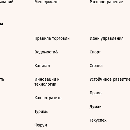
мпаний
Менеджмент
Распространение
ты
Правила торговли
Идеи управления
Ведомости&
Спорт
Капитал
Страна
ть
Инновации и
Устойчивое развити
технологии
Право
Как потратить
Думай
Туризм
Техуспех
Форум