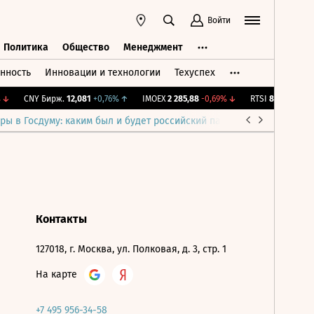
Войти
Политика
Общество
Менеджмент
нность
Инновации и технологии
Техуспех
ть
Политика
Общество
Менеджмент
↓
CNY Бирж.
12,081
+0,76%
↑
IMOEX
2 285,88
-0,69%
↓
RTSI
884,56
-1,27%
ры в Госдуму: каким был и будет российский парламент
Война н
Контакты
127018, г. Москва, ул. Полковая, д. 3, стр. 1
На карте
+7 495 956-34-58