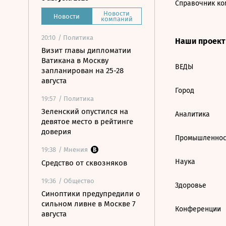
Справочник ко
Новости
Новости
компаний
20:10
/ Политика
Наши проек
Визит главы дипломатии
Ватикана в Москву
ВЕДЫ
запланирован на 25-28
августа
Город
19:57
/ Политика
Зеленский опустился на
Аналитика
девятое место в рейтинге
доверия
Промышленнос
19:38
/ Мнения
Наука
Средство от сквозняков
19:36
/ Общество
Здоровье
Синоптики предупредили о
сильном ливне в Москве 7
Конференции
августа