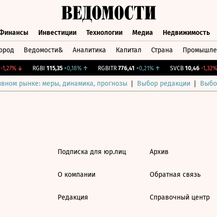
Финансы
Инвестиции
Технологии
Медиа
Недвижимость
ород
Ведомости&
Аналитика
Капитал
Страна
Промышле
а
Финансы
Инвестиции
Технологии
Медиа
Недвижимос
1,27%
↓
RGBI
115,35
+0,18%
↑
RGBITR
776,41
+0,21%
↑
SVCB
10,46
-1,32%
ивном рынке: меры, динамика, прогнозы
Выбор редакции
Выбо
Подписка для юр.лиц
Архив
О компании
Обратная связь
Редакция
Справочный центр