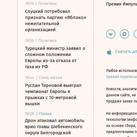
19:19
/ Политика
Премия Импул
Слуцкий потребовал
признать партию «Яблоко»
нежелательной
организацией
19:10
/ Политика
Турецкий министр заявил о
Скачать дл
сложном положении
Европы из-за отказа от
газа из РФ
Любое использов
правил перепеч
18:44
/ Стиль жизни
Руслан Терновой выиграл
Новости, аналити
чемпионат Европы в
данном сайте, не
прыжках с 10-метровой
продаже каких-л
вышки
18:28
/
Страна
На информацион
технологии (инф
Дрон атаковал автомобиль
на основе сбора,
врио главы Шебекинского
предпочтениям п
округа Белгородской