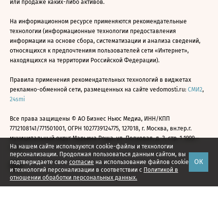
или продаже каких-либо активов.
На информационном ресурсе применяются рекомендательные
технологии (информационные технологии предоставления
информации на основе сбора, систематизации и анализа сведений,
относящихся к предпочтениям пользователей сети «Интернет»,
находящихся на территории Российской Федерации).
Правила применения рекомендательных технологий в виджетах
рекламно-обменной сети, размещенных на сайте vedomosti.ru:
СМИ2
,
24smi
Все права защищены © АО Бизнес Ньюс Медиа, ИНН/КПП
7712108141/771501001, ОГРН 1027739124775, 127018, г. Москва, вн.тер.г.
муниципальный округ Марьина Роща, ул. Полковая, д. 3, стр. 1 1999—
На нашем сайте используются cookie-файлы и технологии
2026
персонализации. Продолжая пользоваться данным сайтом, вы
ОК
подтверждаете свое
согласие
на использование файлов cookie
и технологий персонализации в соответствии с
Политикой в
отношении обработки персональных данных.