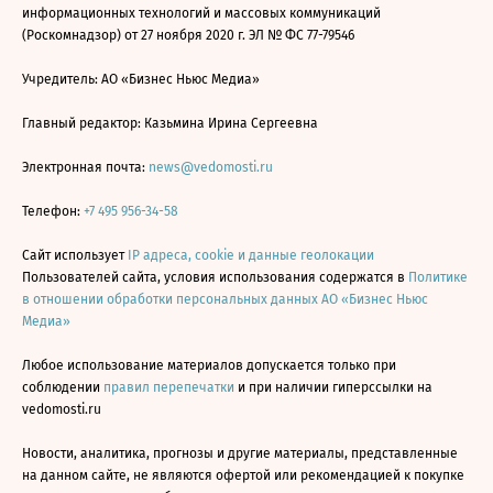
информационных технологий и массовых коммуникаций
(Роскомнадзор) от 27 ноября 2020 г. ЭЛ № ФС 77-79546
Учредитель: АО «Бизнес Ньюс Медиа»
Главный редактор: Казьмина Ирина Сергеевна
Электронная почта:
news@vedomosti.ru
Телефон:
+7 495 956-34-58
Сайт использует
IP адреса, cookie и данные геолокации
Пользователей сайта, условия использования содержатся в
Политике
в отношении обработки персональных данных АО «Бизнес Ньюс
Медиа»
Любое использование материалов допускается только при
соблюдении
правил перепечатки
и при наличии гиперссылки на
vedomosti.ru
Новости, аналитика, прогнозы и другие материалы, представленные
на данном сайте, не являются офертой или рекомендацией к покупке