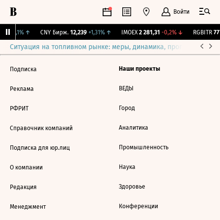
Войти
5,3
+0,1%
↑
CNY Бирж.
12,239
+1,31%
↑
IMOEX
2 281,31
-0,2%
↓
RGBITR
777
Ситуация на топливном рынке: меры, динамика, прогнозы
Выб
Наши проекты
Подписка
ВЕДЫ
Реклама
Город
РФРИТ
Аналитика
Справочник компаний
Промышленность
Подписка для юр.лиц
Наука
О компании
Здоровье
Редакция
Конференции
Менеджмент