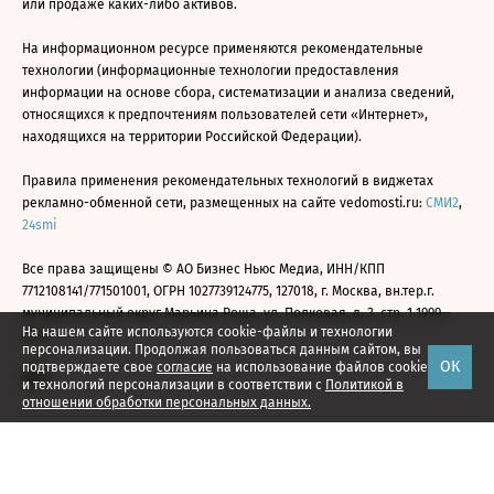
или продаже каких-либо активов.
На информационном ресурсе применяются рекомендательные
технологии (информационные технологии предоставления
информации на основе сбора, систематизации и анализа сведений,
относящихся к предпочтениям пользователей сети «Интернет»,
находящихся на территории Российской Федерации).
Правила применения рекомендательных технологий в виджетах
рекламно-обменной сети, размещенных на сайте vedomosti.ru:
СМИ2
,
24smi
Все права защищены © АО Бизнес Ньюс Медиа, ИНН/КПП
7712108141/771501001, ОГРН 1027739124775, 127018, г. Москва, вн.тер.г.
муниципальный округ Марьина Роща, ул. Полковая, д. 3, стр. 1 1999—
На нашем сайте используются cookie-файлы и технологии
2026
персонализации. Продолжая пользоваться данным сайтом, вы
ОК
подтверждаете свое
согласие
на использование файлов cookie
и технологий персонализации в соответствии с
Политикой в
отношении обработки персональных данных.