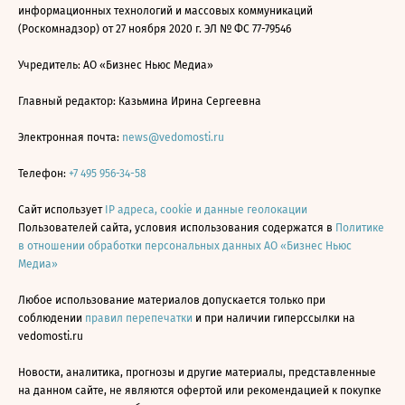
информационных технологий и массовых коммуникаций
(Роскомнадзор) от 27 ноября 2020 г. ЭЛ № ФС 77-79546
Учредитель: АО «Бизнес Ньюс Медиа»
Главный редактор: Казьмина Ирина Сергеевна
Электронная почта:
news@vedomosti.ru
Телефон:
+7 495 956-34-58
Сайт использует
IP адреса, cookie и данные геолокации
Пользователей сайта, условия использования содержатся в
Политике
в отношении обработки персональных данных АО «Бизнес Ньюс
Медиа»
Любое использование материалов допускается только при
соблюдении
правил перепечатки
и при наличии гиперссылки на
vedomosti.ru
Новости, аналитика, прогнозы и другие материалы, представленные
на данном сайте, не являются офертой или рекомендацией к покупке