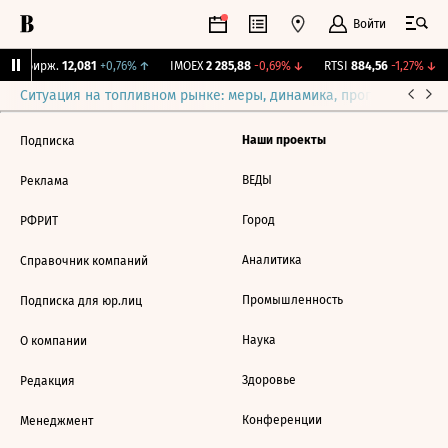
Войти
CNY Бирж.
12,081
+0,76%
↑
IMOEX
2 285,88
-0,69%
↓
RTSI
884,56
-1,27%
↓
Ситуация на топливном рынке: меры, динамика, прогнозы
Выб
Наши проекты
Подписка
ВЕДЫ
Реклама
Город
РФРИТ
Аналитика
Справочник компаний
Промышленность
Подписка для юр.лиц
Наука
О компании
Здоровье
Редакция
Конференции
Менеджмент