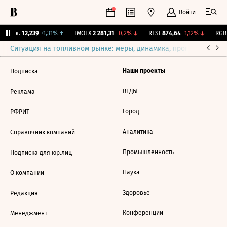
Войти
 Бирж.
12,239
+1,31%
↑
IMOEX
2 281,31
-0,2%
↓
RTSI
874,64
-1,12%
↓
RGBI
Ситуация на топливном рынке: меры, динамика, прогнозы
Выб
Наши проекты
Подписка
ВЕДЫ
Реклама
Город
РФРИТ
Аналитика
Справочник компаний
Промышленность
Подписка для юр.лиц
Наука
О компании
Здоровье
Редакция
Конференции
Менеджмент