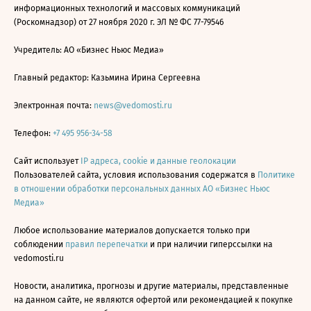
информационных технологий и массовых коммуникаций
(Роскомнадзор) от 27 ноября 2020 г. ЭЛ № ФС 77-79546
Учредитель: АО «Бизнес Ньюс Медиа»
Главный редактор: Казьмина Ирина Сергеевна
Электронная почта:
news@vedomosti.ru
Телефон:
+7 495 956-34-58
Сайт использует
IP адреса, cookie и данные геолокации
Пользователей сайта, условия использования содержатся в
Политике
в отношении обработки персональных данных АО «Бизнес Ньюс
Медиа»
Любое использование материалов допускается только при
соблюдении
правил перепечатки
и при наличии гиперссылки на
vedomosti.ru
Новости, аналитика, прогнозы и другие материалы, представленные
на данном сайте, не являются офертой или рекомендацией к покупке