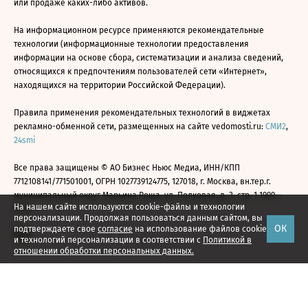
или продаже каких-либо активов.
На информационном ресурсе применяются рекомендательные
технологии (информационные технологии предоставления
информации на основе сбора, систематизации и анализа сведений,
относящихся к предпочтениям пользователей сети «Интернет»,
находящихся на территории Российской Федерации).
Правила применения рекомендательных технологий в виджетах
рекламно-обменной сети, размещенных на сайте vedomosti.ru:
СМИ2
,
24smi
Все права защищены © АО Бизнес Ньюс Медиа, ИНН/КПП
7712108141/771501001, ОГРН 1027739124775, 127018, г. Москва, вн.тер.г.
муниципальный округ Марьина Роща, ул. Полковая, д. 3, стр. 1 1999—
На нашем сайте используются cookie-файлы и технологии
2026
персонализации. Продолжая пользоваться данным сайтом, вы
ОК
подтверждаете свое
согласие
на использование файлов cookie
и технологий персонализации в соответствии с
Политикой в
отношении обработки персональных данных.