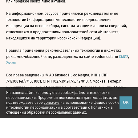
или продаже каких-либо активов.
На информационном ресурсе применяются рекомендательные
технологии (информационные технологии предоставления
информации на основе сбора, систематизации и анализа сведений,
относящихся к предпочтениям пользователей сети «Интернет»,
находящихся на территории Российской Федерации).
Правила применения рекомендательных технологий в виджетах
рекламно-обменной сети, размещенных на сайте vedomosti.ru:
СМИ2
,
24smi
Все права защищены © АО Бизнес Ньюс Медиа, ИНН/КПП
7712108141/771501001, ОГРН 1027739124775, 127018, г. Москва, вн.тер.г.
муниципальный округ Марьина Роща, ул. Полковая, д. 3, стр. 1 1999—
На нашем сайте используются cookie-файлы и технологии
2026
персонализации. Продолжая пользоваться данным сайтом, вы
ОК
подтверждаете свое
согласие
на использование файлов cookie
и технологий персонализации в соответствии с
Политикой в
отношении обработки персональных данных.