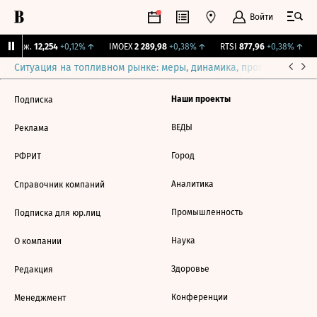
Войти
Y Бирж.
12,254
+0,12%
↑
IMOEX
2 289,98
+0,38%
↑
RTSI
877,96
+0,38%
↑
Ситуация на топливном рынке: меры, динамика, прогнозы
Выб
Наши проекты
Подписка
ВЕДЫ
Реклама
Город
РФРИТ
Аналитика
Справочник компаний
Промышленность
Подписка для юр.лиц
Наука
О компании
Здоровье
Редакция
Конференции
Менеджмент