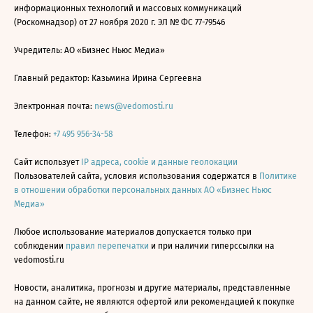
информационных технологий и массовых коммуникаций
(Роскомнадзор) от 27 ноября 2020 г. ЭЛ № ФС 77-79546
Учредитель: АО «Бизнес Ньюс Медиа»
Главный редактор: Казьмина Ирина Сергеевна
Электронная почта:
news@vedomosti.ru
Телефон:
+7 495 956-34-58
Сайт использует
IP адреса, cookie и данные геолокации
Пользователей сайта, условия использования содержатся в
Политике
в отношении обработки персональных данных АО «Бизнес Ньюс
Медиа»
Любое использование материалов допускается только при
соблюдении
правил перепечатки
и при наличии гиперссылки на
vedomosti.ru
Новости, аналитика, прогнозы и другие материалы, представленные
на данном сайте, не являются офертой или рекомендацией к покупке