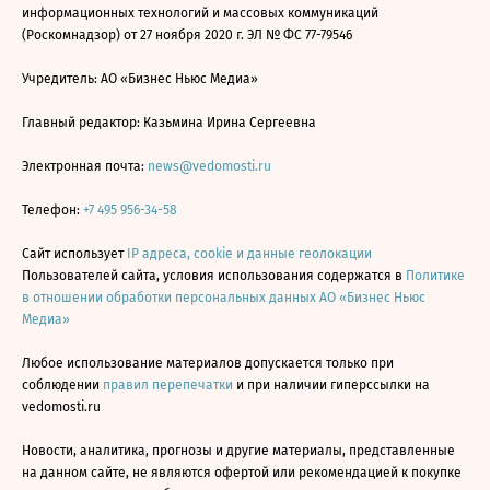
информационных технологий и массовых коммуникаций
(Роскомнадзор) от 27 ноября 2020 г. ЭЛ № ФС 77-79546
Учредитель: АО «Бизнес Ньюс Медиа»
Главный редактор: Казьмина Ирина Сергеевна
Электронная почта:
news@vedomosti.ru
Телефон:
+7 495 956-34-58
Сайт использует
IP адреса, cookie и данные геолокации
Пользователей сайта, условия использования содержатся в
Политике
в отношении обработки персональных данных АО «Бизнес Ньюс
Медиа»
Любое использование материалов допускается только при
соблюдении
правил перепечатки
и при наличии гиперссылки на
vedomosti.ru
Новости, аналитика, прогнозы и другие материалы, представленные
на данном сайте, не являются офертой или рекомендацией к покупке