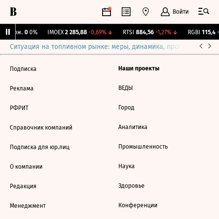
Войти
Y Бирж.
0
0%
IMOEX
2 285,88
-0,69%
↓
RTSI
884,56
-1,27%
↓
RGBI
115,4
+
Ситуация на топливном рынке: меры, динамика, прогнозы
Выб
Наши проекты
Подписка
ВЕДЫ
Реклама
Город
РФРИТ
Аналитика
Справочник компаний
Промышленность
Подписка для юр.лиц
Наука
О компании
Здоровье
Редакция
Конференции
Менеджмент