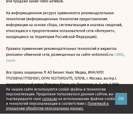
или продаже каких-либо активов.
На информационном ресурсе применяются рекомендательные
технологии (информационные технологии предоставления
информации на основе сбора, систематизации и анализа сведений,
относящихся к предпочтениям пользователей сети «Интернет»,
находящихся на территории Российской Федерации).
Правила применения рекомендательных технологий в виджетах
рекламно-обменной сети, размещенных на сайте vedomosti.ru:
СМИ2
,
24smi
Все права защищены © АО Бизнес Ньюс Медиа, ИНН/КПП
7712108141/771501001, ОГРН 1027739124775, 127018, г. Москва, вн.тер.г.
муниципальный округ Марьина Роща, ул. Полковая, д. 3, стр. 1 1999—
На нашем сайте используются cookie-файлы и технологии
2026
персонализации. Продолжая пользоваться данным сайтом, вы
ОК
подтверждаете свое
согласие
на использование файлов cookie
и технологий персонализации в соответствии с
Политикой в
отношении обработки персональных данных.