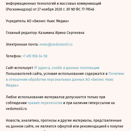
информационных технологий и массовых коммуникаций
(Роскомнадзор) от 27 ноября 2020 г. ЭЛ № ФС 77-79546
Учредитель: АО «Бизнес Ньюс Медиа»
Главный редактор: Казьмина Ирина Сергеевна
Электронная почта:
news@vedomosti.ru
Телефон:
+7 495 956-34-58
Сайт использует
IP адреса, cookie и данные геолокации
Пользователей сайта, условия использования содержатся в
Политике
в отношении обработки персональных данных АО «Бизнес Ньюс
Медиа»
Любое использование материалов допускается только при
соблюдении
правил перепечатки
и при наличии гиперссылки на
vedomosti.ru
Новости, аналитика, прогнозы и другие материалы, представленные
на данном сайте, не являются офертой или рекомендацией к покупке