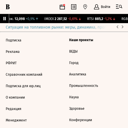
Войти
Y Бирж.
12,098
+0,9%
↑
IMOEX
2 287,52
-0,61%
↓
RTSI
885,2
-1,2%
↓
RGBI
Ситуация на топливном рынке: меры, динамика, прогнозы
Выб
Наши проекты
Подписка
ВЕДЫ
Реклама
Город
РФРИТ
Аналитика
Справочник компаний
Промышленность
Подписка для юр.лиц
Наука
О компании
Здоровье
Редакция
Конференции
Менеджмент