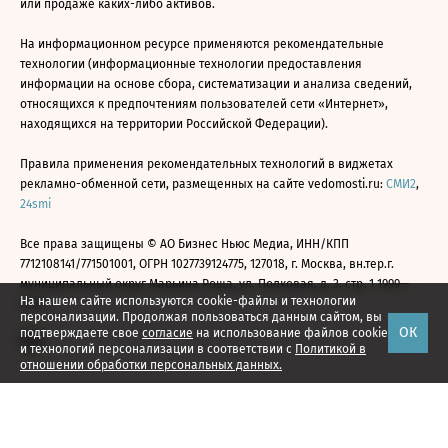
или продаже каких-либо активов.
На информационном ресурсе применяются рекомендательные
технологии (информационные технологии предоставления
информации на основе сбора, систематизации и анализа сведений,
относящихся к предпочтениям пользователей сети «Интернет»,
находящихся на территории Российской Федерации).
Правила применения рекомендательных технологий в виджетах
рекламно-обменной сети, размещенных на сайте vedomosti.ru:
СМИ2
,
24smi
Все права защищены © АО Бизнес Ньюс Медиа, ИНН/КПП
7712108141/771501001, ОГРН 1027739124775, 127018, г. Москва, вн.тер.г.
муниципальный округ Марьина Роща, ул. Полковая, д. 3, стр. 1 1999—
На нашем сайте используются cookie-файлы и технологии
2026
персонализации. Продолжая пользоваться данным сайтом, вы
ОК
подтверждаете свое
согласие
на использование файлов cookie
и технологий персонализации в соответствии с
Политикой в
отношении обработки персональных данных.