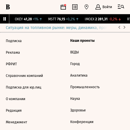
Войти
31%
↑
OKEY
41,28
+1%
↑
MSTT
76,15
+0,2%
↑
IMOEX
2 281,31
-0,2%
↓
RT
Ситуация на топливном рынке: меры, динамика, прогнозы
Выб
Наши проекты
Подписка
ВЕДЫ
Реклама
Город
РФРИТ
Аналитика
Справочник компаний
Промышленность
Подписка для юр.лиц
Наука
О компании
Здоровье
Редакция
Конференции
Менеджмент