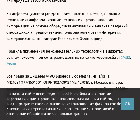
или продаже каких-либо активов.
На информационном ресурсе применяются рекомендательные
технологии (информационные технологии предоставления
информации на основе сбора, систематизации и анализа сведений,
относящихся к предпочтениям пользователей сети «Интернет»,
находящихся на территории Российской Федерации).
Правила применения рекомендательных технологий в виджетах
рекламно-обменной сети, размещенных на сайте vedomosti.ru:
СМИ2
,
24smi
Все права защищены © АО Бизнес Ньюс Медиа, ИНН/КПП
7712108141/771501001, ОГРН 1027739124775, 127018, г. Москва, вн.тер.г.
муниципальный округ Марьина Роща, ул. Полковая, д. 3, стр. 1 1999—
На нашем сайте используются cookie-файлы и технологии
2026
персонализации. Продолжая пользоваться данным сайтом, вы
ОК
подтверждаете свое
согласие
на использование файлов cookie
и технологий персонализации в соответствии с
Политикой в
отношении обработки персональных данных.