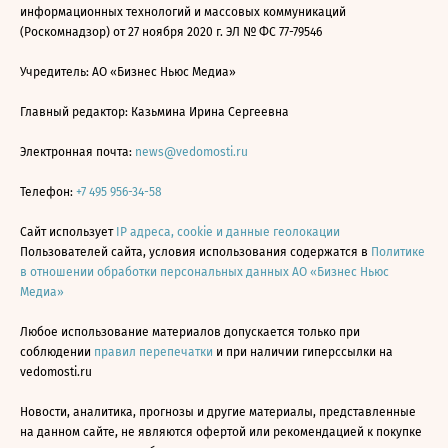
информационных технологий и массовых коммуникаций
(Роскомнадзор) от 27 ноября 2020 г. ЭЛ № ФС 77-79546
Учредитель: АО «Бизнес Ньюс Медиа»
Главный редактор: Казьмина Ирина Сергеевна
Электронная почта:
news@vedomosti.ru
Телефон:
+7 495 956-34-58
Сайт использует
IP адреса, cookie и данные геолокации
Пользователей сайта, условия использования содержатся в
Политике
в отношении обработки персональных данных АО «Бизнес Ньюс
Медиа»
Любое использование материалов допускается только при
соблюдении
правил перепечатки
и при наличии гиперссылки на
vedomosti.ru
Новости, аналитика, прогнозы и другие материалы, представленные
на данном сайте, не являются офертой или рекомендацией к покупке