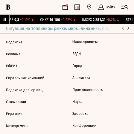
Войти
UTAR
9,3
-0,11%
↓
CHKZ
16 100
-0,62%
↓
IMOEX
2 281,31
-0,2%
↓
RTSI
Ситуация на топливном рынке: меры, динамика, прогнозы
Выб
Наши проекты
Подписка
ВЕДЫ
Реклама
Город
РФРИТ
Аналитика
Справочник компаний
Промышленность
Подписка для юр.лиц
Наука
О компании
Здоровье
Редакция
Конференции
Менеджмент