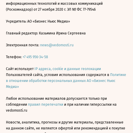
информационных технологий и массовых коммуникаций
(Роскомнадзор) от 27 ноября 2020 г. ЭЛ № ФС 77-79546
Учредитель: АО «Бизнес Ньюс Медиа»
Главный редактор: Казьмина Ирина Сергеевна
Электронная почта:
news@vedomosti.ru
Телефон:
+7 495 956-34-58
Сайт использует
IP адреса, cookie и данные геолокации
Пользователей сайта, условия использования содержатся в
Политике
в отношении обработки персональных данных АО «Бизнес Ньюс
Медиа»
Любое использование материалов допускается только при
соблюдении
правил перепечатки
и при наличии гиперссылки на
vedomosti.ru
Новости, аналитика, прогнозы и другие материалы, представленные
на данном сайте, не являются офертой или рекомендацией к покупке