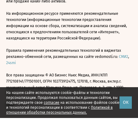
или продаже каких-либо активов.
На информационном ресурсе применяются рекомендательные
технологии (информационные технологии предоставления
информации на основе сбора, систематизации и анализа сведений,
относящихся к предпочтениям пользователей сети «Интернет»,
находящихся на территории Российской Федерации).
Правила применения рекомендательных технологий в виджетах
рекламно-обменной сети, размещенных на сайте vedomosti.ru:
СМИ2
,
24smi
Все права защищены © АО Бизнес Ньюс Медиа, ИНН/КПП
7712108141/771501001, ОГРН 1027739124775, 127018, г. Москва, вн.тер.г.
муниципальный округ Марьина Роща, ул. Полковая, д. 3, стр. 1 1999—
На нашем сайте используются cookie-файлы и технологии
2026
персонализации. Продолжая пользоваться данным сайтом, вы
ОК
подтверждаете свое
согласие
на использование файлов cookie
и технологий персонализации в соответствии с
Политикой в
отношении обработки персональных данных.