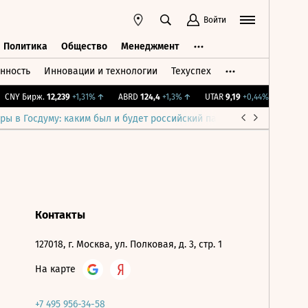
Войти
Политика
Общество
Менеджмент
нность
Инновации и технологии
Техуспех
ть
Политика
Общество
Менеджмент
CNY Бирж.
12,239
+1,31%
↑
ABRD
124,4
+1,3%
↑
UTAR
9,19
+0,44%
↑
IMOEX
ры в Госдуму: каким был и будет российский парламент
Война н
Контакты
127018, г. Москва, ул. Полковая, д. 3, стр. 1
На карте
+7 495 956-34-58