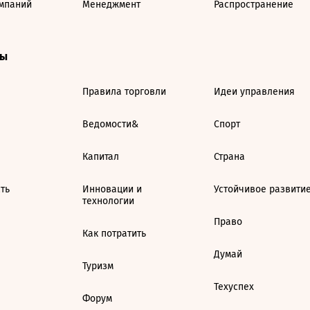
мпаний
Менеджмент
Распространение
ты
Правила торговли
Идеи управления
Ведомости&
Спорт
Капитал
Страна
ть
Инновации и
Устойчивое развити
технологии
Право
Как потратить
Думай
Туризм
Техуспех
Форум