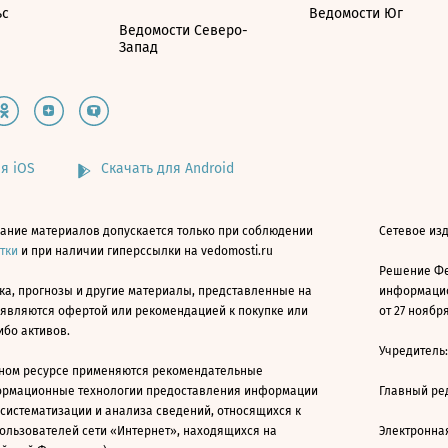
ьс
Ведомости Юг
Ведомости Северо-
Запад
я iOS
Скачать для Android
ание материалов допускается только при соблюдении
Сетевое изд
атки
и при наличии гиперссылки на vedomosti.ru
Решение Фе
ка, прогнозы и другие материалы, представленные на
информацио
 являются офертой или рекомендацией к покупке или
от 27 ноября
ибо активов.
Учредитель
ном ресурсе применяются рекомендательные
ормационные технологии предоставления информации
Главный ре
 систематизации и анализа сведений, относящихся к
ользователей сети «Интернет», находящихся на
Электронна