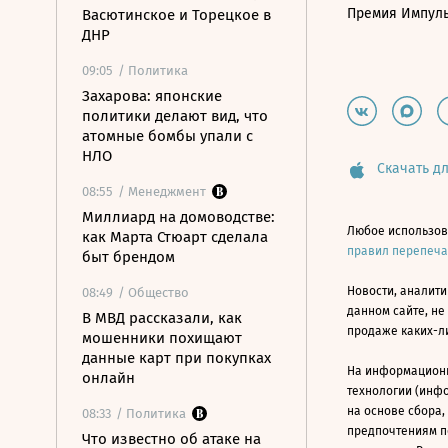
Премия Импул
Васютинское и Торецкое в
ДНР
09:05
/ Политика
Захарова: японские
политики делают вид, что
атомные бомбы упали с
НЛО
Скачать дл
08:55
/ Менеджмент
Миллиард на домоводстве:
Любое использов
как Марта Стюарт сделала
правил перепеч
быт брендом
Новости, аналити
08:49
/ Общество
данном сайте, не
В МВД рассказали, как
продаже каких-л
мошенники похищают
данные карт при покупках
На информацион
онлайн
технологии (инф
на основе сбора,
08:33
/ Политика
предпочтениям п
Что известно об атаке на