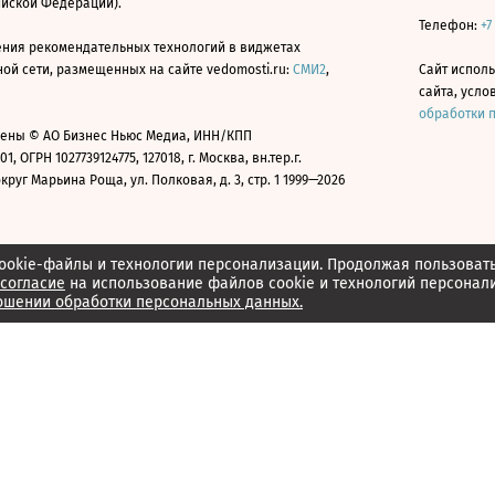
ийской Федерации).
Телефон:
+7
ния рекомендательных технологий в виджетах
й сети, размещенных на сайте vedomosti.ru:
СМИ2
,
Сайт испол
сайта, усл
обработки 
ены © АО Бизнес Ньюс Медиа, ИНН/КПП
01, ОГРН 1027739124775, 127018, г. Москва, вн.тер.г.
уг Марьина Роща, ул. Полковая, д. 3, стр. 1 1999—2026
ookie-файлы и технологии персонализации. Продолжая пользоват
согласие
на использование файлов cookie и технологий персонал
ошении обработки персональных данных.