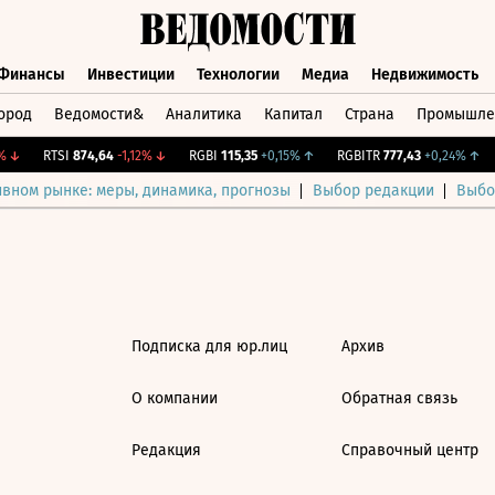
Финансы
Инвестиции
Технологии
Медиа
Недвижимость
ород
Ведомости&
Аналитика
Капитал
Страна
Промышле
а
Финансы
Инвестиции
Технологии
Медиа
Недвижимос
↓
RTSI
874,64
-1,12%
↓
RGBI
115,35
+0,15%
↑
RGBITR
777,43
+0,24%
↑
ивном рынке: меры, динамика, прогнозы
Выбор редакции
Выбо
Подписка для юр.лиц
Архив
О компании
Обратная связь
Редакция
Справочный центр