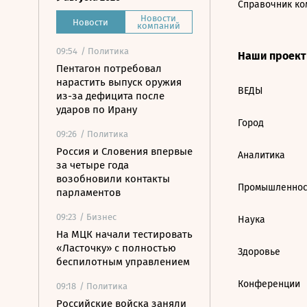
Справочник ко
Новости
Новости
компаний
09:54
/ Политика
Наши проек
Пентагон потребовал
нарастить выпуск оружия
ВЕДЫ
из-за дефицита после
ударов по Ирану
Город
09:26
/ Политика
Россия и Словения впервые
Аналитика
за четыре года
возобновили контакты
Промышленнос
парламентов
09:23
/ Бизнес
Наука
На МЦК начали тестировать
«Ласточку» с полностью
Здоровье
беспилотным управлением
Конференции
09:18
/ Политика
Российские войска заняли