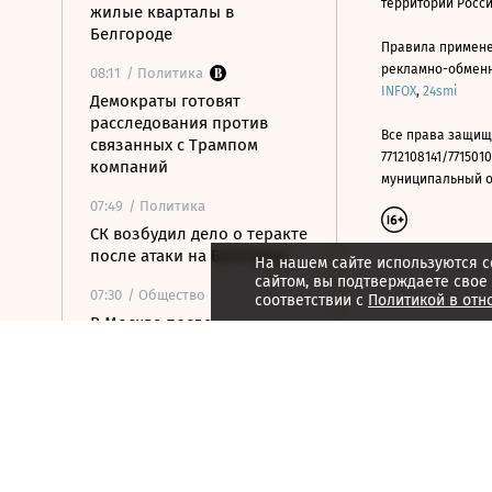
территории Росс
жилые кварталы в
Белгороде
Правила примене
рекламно-обменно
08:11
/ Политика
INFOX
,
24smi
Демократы готовят
расследования против
Все права защищ
связанных с Трампом
7712108141/7715010
компаний
муниципальный окр
07:49
/ Политика
СК возбудил дело о теракте
после атаки на Белгород
На нашем сайте используются c
сайтом, вы подтверждаете свое
07:30
/ Общество
соответствии с
Политикой в отн
В Москве после
аномальной жары
ожидается резкое
похолодание
07:16
/ Политика
Хуситы атаковали НПЗ в
Саудовской Аравии