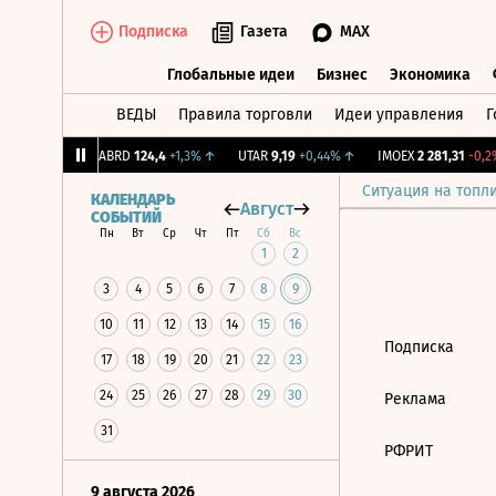
Подписка
Газета
MAX
Глобальные идеи
Бизнес
Экономика
ВЕДЫ
Правила торговли
Идеи управления
Г
Глобальные идеи
Бизнес
Экономик
39
+1,31%
↑
ABRD
124,4
+1,3%
↑
UTAR
9,19
+0,44%
↑
IMOEX
2 281,31
-0,2%
Ситуация на топл
КАЛЕНДАРЬ
Август
СОБЫТИЙ
Пн
Вт
Ср
Чт
Пт
Сб
Вс
1
2
3
4
5
6
7
8
9
10
11
12
13
14
15
16
Подписка
17
18
19
20
21
22
23
24
25
26
27
28
29
30
Реклама
31
РФРИТ
9 августа 2026