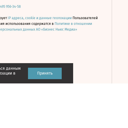
 495 956-34-58
ьзует
IP адреса, cookie и данные геолокации
Пользователей
овия использования содержатся в
Политике в отношении
персональных данных АО «Бизнес Ньюс Медиа»
ься данным
Принять
изации в