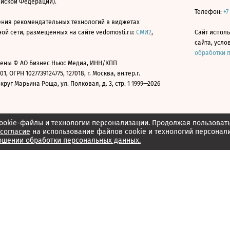
ийской Федерации).
Телефон:
+7
ния рекомендательных технологий в виджетах
й сети, размещенных на сайте vedomosti.ru:
СМИ2
,
Сайт испол
сайта, усл
обработки 
ены © АО Бизнес Ньюс Медиа, ИНН/КПП
01, ОГРН 1027739124775, 127018, г. Москва, вн.тер.г.
уг Марьина Роща, ул. Полковая, д. 3, стр. 1 1999—2026
ookie-файлы и технологии персонализации. Продолжая пользоват
согласие
на использование файлов cookie и технологий персонал
ошении обработки персональных данных.