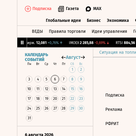
Подписка
Газета
MAX
Глобальные идеи
Бизнес
Экономика
ВЕДЫ
Правила торговли
Идеи управления
Г
Глобальные идеи
Бизнес
Экономик
64%
↑
CNY Бирж.
12,081
+0,76%
↑
IMOEX
2 285,88
-0,69%
↓
RTSI
884,56
-
Ситуация на топл
КАЛЕНДАРЬ
Август
СОБЫТИЙ
Пн
Вт
Ср
Чт
Пт
Сб
Вс
1
2
3
4
5
6
7
8
9
10
11
12
13
14
15
16
Подписка
17
18
19
20
21
22
23
24
25
26
27
28
29
30
Реклама
31
РФРИТ
6 августа 2026