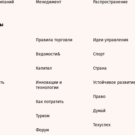
мпаний
Менеджмент
Распространение
ты
Правила торговли
Идеи управления
Ведомости&
Спорт
Капитал
Страна
ть
Инновации и
Устойчивое развити
технологии
Право
Как потратить
Думай
Туризм
Техуспех
Форум