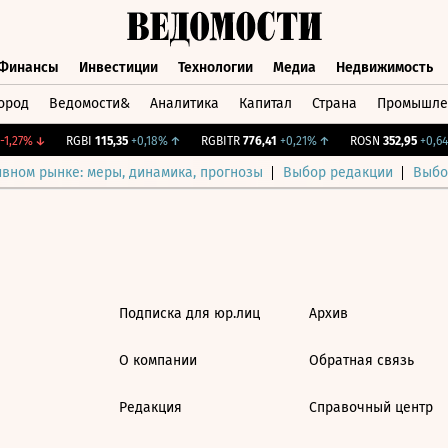
Финансы
Инвестиции
Технологии
Медиа
Недвижимость
ород
Ведомости&
Аналитика
Капитал
Страна
Промышле
а
Финансы
Инвестиции
Технологии
Медиа
Недвижимос
1,27%
↓
RGBI
115,35
+0,18%
↑
RGBITR
776,41
+0,21%
↑
ROSN
352,95
+0,64
ивном рынке: меры, динамика, прогнозы
Выбор редакции
Выбо
Подписка для юр.лиц
Архив
О компании
Обратная связь
Редакция
Справочный центр