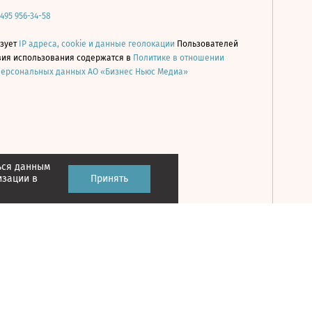
 495 956-34-58
ьзует
IP адреса, cookie и данные геолокации
Пользователей
овия использования содержатся в
Политике в отношении
персональных данных АО «Бизнес Ньюс Медиа»
ься данным
Принять
изации в