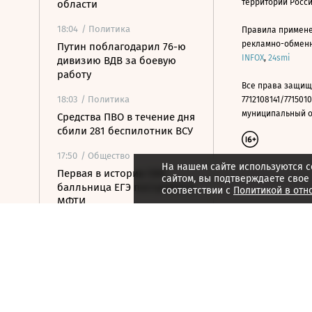
территории Росс
области
18:04
/ Политика
Правила примене
рекламно-обменно
Путин поблагодарил 76-ю
INFOX
,
24smi
дивизию ВДВ за боевую
работу
Все права защищ
18:03
/ Политика
7712108141/7715010
муниципальный окр
Средства ПВО в течение дня
сбили 281 беспилотник ВСУ
17:50
/ Общество
На нашем сайте используются c
Первая в истории 500-
сайтом, вы подтверждаете свое
балльница ЕГЭ поступила в
соответствии с
Политикой в отн
МФТИ
17:33
/ Политика
Зеленский впервые с
начала конфликта с
Россией посетит Сербию
17:22
/ Бизнес