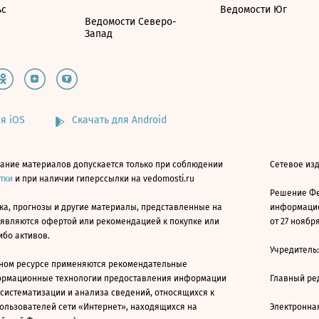
ьс
Ведомости Юг
Ведомости Северо-
Запад
я iOS
Скачать для Android
ание материалов допускается только при соблюдении
Сетевое изд
атки
и при наличии гиперссылки на vedomosti.ru
Решение Фе
ка, прогнозы и другие материалы, представленные на
информацио
 являются офертой или рекомендацией к покупке или
от 27 ноября
ибо активов.
Учредитель
ном ресурсе применяются рекомендательные
ормационные технологии предоставления информации
Главный ре
 систематизации и анализа сведений, относящихся к
ользователей сети «Интернет», находящихся на
Электронна