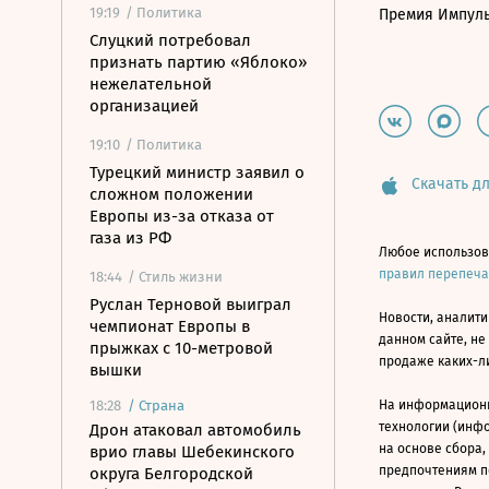
19:19
/ Политика
Премия Импул
Слуцкий потребовал
признать партию «Яблоко»
нежелательной
организацией
19:10
/ Политика
Турецкий министр заявил о
Скачать дл
сложном положении
Европы из-за отказа от
газа из РФ
Любое использов
правил перепеч
18:44
/ Стиль жизни
Руслан Терновой выиграл
Новости, аналити
чемпионат Европы в
данном сайте, не
прыжках с 10-метровой
продаже каких-л
вышки
18:28
/
Страна
На информацион
технологии (инф
Дрон атаковал автомобиль
на основе сбора,
врио главы Шебекинского
предпочтениям п
округа Белгородской