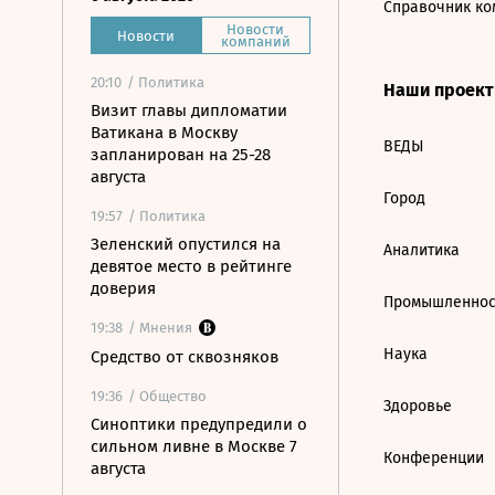
Справочник ко
Новости
Новости
компаний
20:10
/ Политика
Наши проек
Визит главы дипломатии
Ватикана в Москву
ВЕДЫ
запланирован на 25-28
августа
Город
19:57
/ Политика
Зеленский опустился на
Аналитика
девятое место в рейтинге
доверия
Промышленнос
19:38
/ Мнения
Наука
Средство от сквозняков
19:36
/ Общество
Здоровье
Синоптики предупредили о
сильном ливне в Москве 7
Конференции
августа