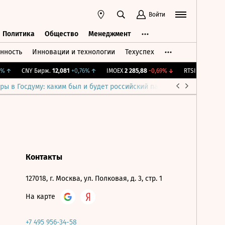
Войти
Политика
Общество
Менеджмент
нность
Инновации и технологии
Техуспех
ть
Политика
Общество
Менеджмент
%
↑
CNY Бирж.
12,081
+0,76%
↑
IMOEX
2 285,88
-0,69%
↓
RTSI
884,56
-1,2
ры в Госдуму: каким был и будет российский парламент
Война н
Контакты
127018, г. Москва, ул. Полковая, д. 3, стр. 1
На карте
+7 495 956-34-58