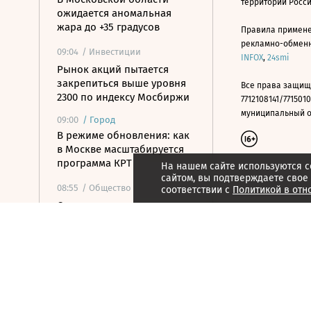
территории Росс
ожидается аномальная
жара до +35 градусов
Правила примене
рекламно-обменно
09:04
/ Инвестиции
INFOX
,
24smi
Рынок акций пытается
закрепиться выше уровня
Все права защищ
2300 по индексу Мосбиржи
7712108141/7715010
муниципальный окр
09:00
/
Город
В режиме обновления: как
в Москве масштабируется
программа КРТ
На нашем сайте используются c
сайтом, вы подтверждаете свое
08:55
/ Общество
соответствии с
Политикой в отн
Слепакову грозит до двух
лет тюрьмы за уклонение
от обязанностей иноагента
08:55
/
Город
Названы самые
популярные марки в
автопарке такси в России