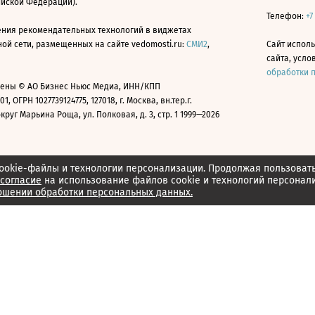
ийской Федерации).
Телефон:
+7
ния рекомендательных технологий в виджетах
й сети, размещенных на сайте vedomosti.ru:
СМИ2
,
Сайт испол
сайта, усл
обработки 
ены © АО Бизнес Ньюс Медиа, ИНН/КПП
01, ОГРН 1027739124775, 127018, г. Москва, вн.тер.г.
уг Марьина Роща, ул. Полковая, д. 3, стр. 1 1999—2026
ookie-файлы и технологии персонализации. Продолжая пользоват
согласие
на использование файлов cookie и технологий персонал
ошении обработки персональных данных.