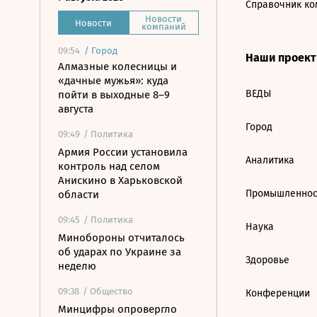
Справочник ко
Новости
Новости
компаний
09:54
/
Город
Наши проек
Алмазные колесницы и
«дачные мужья»: куда
ВЕДЫ
пойти в выходные 8–9
августа
Город
09:49
/ Политика
Армия России установила
Аналитика
контроль над селом
Анискино в Харьковской
Промышленнос
области
09:45
/ Политика
Наука
Минобороны отчиталось
об ударах по Украине за
Здоровье
неделю
09:38
/ Общество
Конференции
Минцифры опровергло