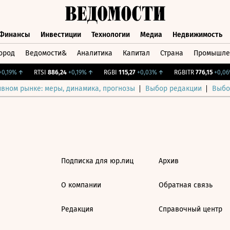
Финансы
Инвестиции
Технологии
Медиа
Недвижимость
ород
Ведомости&
Аналитика
Капитал
Страна
Промышле
а
Финансы
Инвестиции
Технологии
Медиа
Недвижимос
,19%
↑
RTSI
886,24
+0,19%
↑
RGBI
115,27
+0,03%
↑
RGBITR
776,15
+0,06%
ивном рынке: меры, динамика, прогнозы
Выбор редакции
Выбо
Подписка для юр.лиц
Архив
О компании
Обратная связь
Редакция
Справочный центр