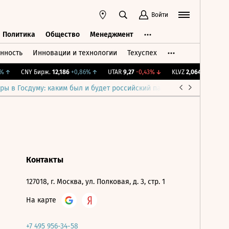
Войти
Политика
Общество
Менеджмент
нность
Инновации и технологии
Техуспех
ть
Политика
Общество
Менеджмент
↑
CNY Бирж.
12,186
+0,86%
↑
UTAR
9,27
-0,43%
↓
KLVZ
2,064
-1,71%
↓
ры в Госдуму: каким был и будет российский парламент
Война н
Контакты
127018, г. Москва, ул. Полковая, д. 3, стр. 1
На карте
+7 495 956-34-58