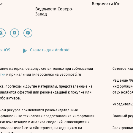
ьс
Ведомости Юг
Ведомости Северо-
Запад
я iOS
Скачать для Android
ание материалов допускается только при соблюдении
Сетевое изд
атки
и при наличии гиперссылки на vedomosti.ru
Решение Фе
ка, прогнозы и другие материалы, представленные на
информацио
 являются офертой или рекомендацией к покупке или
от 27 ноября
ибо активов.
Учредитель
ном ресурсе применяются рекомендательные
ормационные технологии предоставления информации
Главный ре
 систематизации и анализа сведений, относящихся к
ользователей сети «Интернет», находящихся на
Электронна