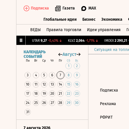
Подписка
Газета
MAX
Глобальные идеи
Бизнес
Экономика
ВЕДЫ
Правила торговли
Идеи управления
Г
Глобальные идеи
Бизнес
Экономик
2,186
+0,86%
↑
UTAR
9,27
-0,43%
↓
KLVZ
2,064
-1,71%
↓
IMOEX
2 290,21
+0
Ситуация на топл
КАЛЕНДАРЬ
Август
СОБЫТИЙ
Пн
Вт
Ср
Чт
Пт
Сб
Вс
1
2
3
4
5
6
7
8
9
10
11
12
13
14
15
16
Подписка
17
18
19
20
21
22
23
24
25
26
27
28
29
30
Реклама
31
РФРИТ
7 августа 2026