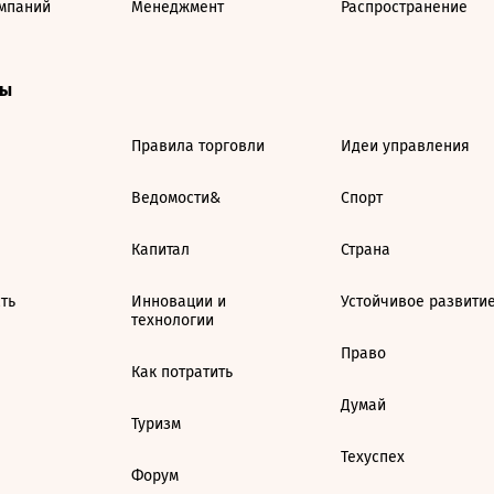
мпаний
Менеджмент
Распространение
ты
Правила торговли
Идеи управления
Ведомости&
Спорт
Капитал
Страна
ть
Инновации и
Устойчивое развити
технологии
Право
Как потратить
Думай
Туризм
Техуспех
Форум