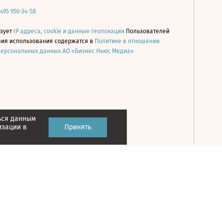
 495 956-34-58
ьзует
IP адреса, cookie и данные геолокации
Пользователей
овия использования содержатся в
Политике в отношении
персональных данных АО «Бизнес Ньюс Медиа»
ься данным
Принять
изации в