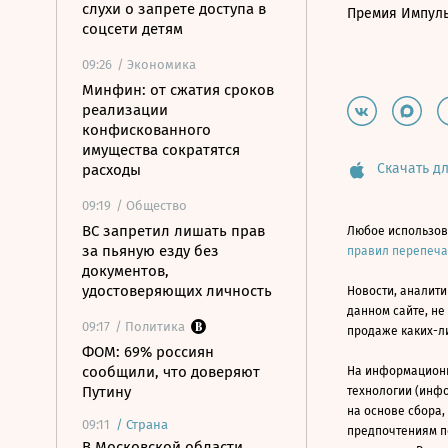
слухи о запрете доступа в
Премия Импул
соцсети детям
09:26
/ Экономика
Минфин: от сжатия сроков
реализации
конфискованного
имущества сократятся
Скачать дл
расходы
09:19
/ Общество
ВС запретил лишать прав
Любое использов
за пьяную езду без
правил перепеч
документов,
удостоверяющих личность
Новости, аналити
данном сайте, не
09:17
/ Политика
продаже каких-л
ФОМ: 69% россиян
сообщили, что доверяют
На информацион
Путину
технологии (инф
на основе сбора,
09:11
/
Страна
предпочтениям п
В Московской области