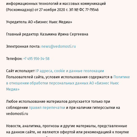
информационных технологий и массовых коммуникаций
(Роскомнадзор) от 27 ноября 2020 г. ЭЛ № ФС 77-79546
Учредитель: АО «Бизнес Ньюс Медиа»
Главный редактор: Казьмина Ирина Сергеевна
Электронная почта:
news@vedomosti.ru
Телефон:
+7 495 956-34-58
Сайт использует
IP адреса, cookie и данные геолокации
Пользователей сайта, условия использования содержатся в
Политике
в отношении обработки персональных данных АО «Бизнес Ньюс
Медиа»
Любое использование материалов допускается только при
соблюдении
правил перепечатки
и при наличии гиперссылки на
vedomosti.ru
Новости, аналитика, прогнозы и другие материалы, представленные
на данном сайте, не являются офертой или рекомендацией к покупке