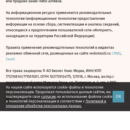
или продаже каких-либо активов.
На информационном ресурсе применяются рекомендательные
технологии (информационные технологии предоставления
информации на основе сбора, систематизации и анализа сведений,
относящихся к предпочтениям пользователей сети «Интернет»,
находящихся на территории Российской Федерации).
Правила применения рекомендательных технологий в виджетах
рекламно-обменной сети, размещенных на сайте vedomosti.ru:
СМИ2
,
24smi
Все права защищены © АО Бизнес Ньюс Медиа, ИНН/КПП
7712108141/771501001, ОГРН 1027739124775, 127018, г. Москва, вн.тер.г.
муниципальный округ Марьина Роща, ул. Полковая, д. 3, стр. 1 1999—
На нашем сайте используются cookie-файлы и технологии
2026
персонализации. Продолжая пользоваться данным сайтом, вы
ОК
подтверждаете свое
согласие
на использование файлов cookie
и технологий персонализации в соответствии с
Политикой в
отношении обработки персональных данных.