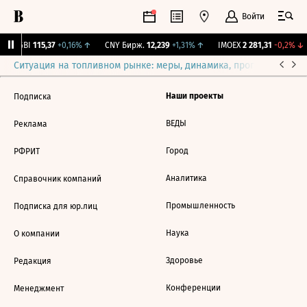
Войти
RGBI
115,37
+0,16%
↑
CNY Бирж.
12,239
+1,31%
↑
IMOEX
2 281,31
-0,2%
↓
Ситуация на топливном рынке: меры, динамика, прогнозы
Выб
Наши проекты
Подписка
ВЕДЫ
Реклама
Город
РФРИТ
Аналитика
Справочник компаний
Промышленность
Подписка для юр.лиц
Наука
О компании
Здоровье
Редакция
Конференции
Менеджмент