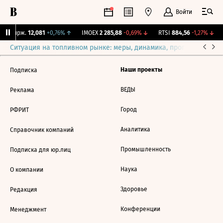
Войти
NY Бирж.
12,081
+0,76%
↑
IMOEX
2 285,88
-0,69%
↓
RTSI
884,56
-1,27%
↓
Ситуация на топливном рынке: меры, динамика, прогнозы
Выб
Наши проекты
Подписка
ВЕДЫ
Реклама
Город
РФРИТ
Аналитика
Справочник компаний
Промышленность
Подписка для юр.лиц
Наука
О компании
Здоровье
Редакция
Конференции
Менеджмент