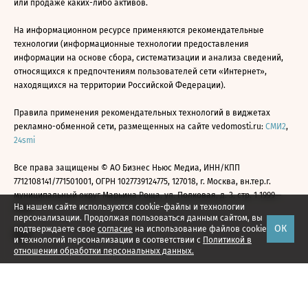
или продаже каких-либо активов.
На информационном ресурсе применяются рекомендательные
технологии (информационные технологии предоставления
информации на основе сбора, систематизации и анализа сведений,
относящихся к предпочтениям пользователей сети «Интернет»,
находящихся на территории Российской Федерации).
Правила применения рекомендательных технологий в виджетах
рекламно-обменной сети, размещенных на сайте vedomosti.ru:
СМИ2
,
24smi
Все права защищены © АО Бизнес Ньюс Медиа, ИНН/КПП
7712108141/771501001, ОГРН 1027739124775, 127018, г. Москва, вн.тер.г.
муниципальный округ Марьина Роща, ул. Полковая, д. 3, стр. 1 1999—
На нашем сайте используются cookie-файлы и технологии
2026
персонализации. Продолжая пользоваться данным сайтом, вы
ОК
подтверждаете свое
согласие
на использование файлов cookie
и технологий персонализации в соответствии с
Политикой в
отношении обработки персональных данных.