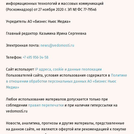
информационных технологий и массовых коммуникаций
(Роскомнадзор) от 27 ноября 2020 г. ЭЛ № ФС 77-79546
Учредитель: АО «Бизнес Ньюс Медиа»
Главный редактор: Казьмина Ирина Сергеевна
Электронная почта:
news@vedomosti.ru
Телефон:
+7 495 956-34-58
Сайт использует
IP адреса, cookie и данные геолокации
Пользователей сайта, условия использования содержатся в
Политике
в отношении обработки персональных данных АО «Бизнес Ньюс
Медиа»
Любое использование материалов допускается только при
соблюдении
правил перепечатки
и при наличии гиперссылки на
vedomosti.ru
Новости, аналитика, прогнозы и другие материалы, представленные
на данном сайте, не являются офертой или рекомендацией к покупке