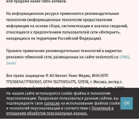
или продаже каких-либо активов.
На информационном ресурсе применяются рекомендательные
технологии (информационные технологии предоставления
информации на основе сбора, систематизации и анализа сведений,
относящихся к предпочтениям пользователей сети «Интернет»,
находящихся на территории Российской Федерации).
Правила применения рекомендательных технологий в виджетах
рекламно-обменной сети, размещенных на сайте vedomosti.ru:
СМИ2
,
24smi
Все права защищены © АО Бизнес Ньюс Медиа, ИНН/КПП
7712108141/771501001, ОГРН 1027739124775, 127018, г. Москва, вн.тер.г.
муниципальный округ Марьина Роща, ул. Полковая, д. 3, стр. 1 1999—
На нашем сайте используются cookie-файлы и технологии
2026
персонализации. Продолжая пользоваться данным сайтом, вы
ОК
подтверждаете свое
согласие
на использование файлов cookie
и технологий персонализации в соответствии с
Политикой в
отношении обработки персональных данных.