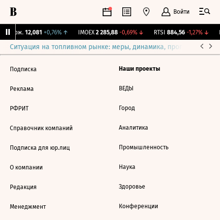
Войти
Y Бирж.
12,081
+0,76%
↑
IMOEX
2 285,88
-0,69%
↓
RTSI
884,56
-1,27%
↓
R
Ситуация на топливном рынке: меры, динамика, прогнозы
Выб
Наши проекты
Подписка
ВЕДЫ
Реклама
Город
РФРИТ
Аналитика
Справочник компаний
Промышленность
Подписка для юр.лиц
Наука
О компании
Здоровье
Редакция
Конференции
Менеджмент