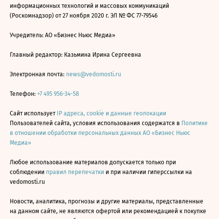
информационных технологий и массовых коммуникаций
(Роскомнадзор) от 27 ноября 2020 г. ЭЛ № ФС 77-79546
Учредитель: АО «Бизнес Ньюс Медиа»
Главный редактор: Казьмина Ирина Сергеевна
Электронная почта:
news@vedomosti.ru
Телефон:
+7 495 956-34-58
Сайт использует
IP адреса, cookie и данные геолокации
Пользователей сайта, условия использования содержатся в
Политике
в отношении обработки персональных данных АО «Бизнес Ньюс
Медиа»
Любое использование материалов допускается только при
соблюдении
правил перепечатки
и при наличии гиперссылки на
vedomosti.ru
Новости, аналитика, прогнозы и другие материалы, представленные
на данном сайте, не являются офертой или рекомендацией к покупке