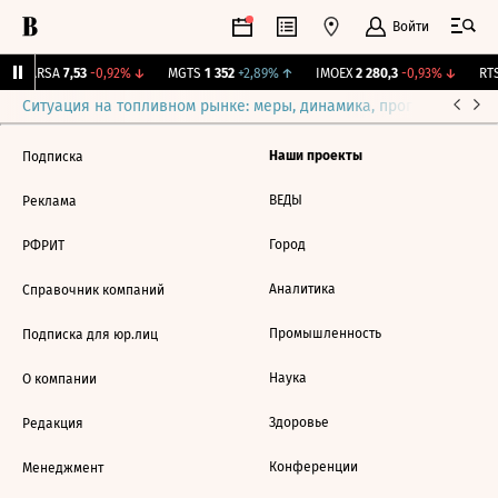
Войти
↑
ARSA
7,53
-0,92%
↓
MGTS
1 352
+2,89%
↑
IMOEX
2 280,3
-0,93%
↓
RTS
Ситуация на топливном рынке: меры, динамика, прогнозы
Выб
Наши проекты
Подписка
ВЕДЫ
Реклама
Город
РФРИТ
Аналитика
Справочник компаний
Промышленность
Подписка для юр.лиц
Наука
О компании
Здоровье
Редакция
Конференции
Менеджмент