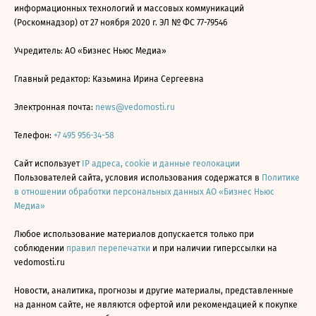
информационных технологий и массовых коммуникаций
(Роскомнадзор) от 27 ноября 2020 г. ЭЛ № ФС 77-79546
Учредитель: АО «Бизнес Ньюс Медиа»
Главный редактор: Казьмина Ирина Сергеевна
Электронная почта:
news@vedomosti.ru
Телефон:
+7 495 956-34-58
Сайт использует
IP адреса, cookie и данные геолокации
Пользователей сайта, условия использования содержатся в
Политике
в отношении обработки персональных данных АО «Бизнес Ньюс
Медиа»
Любое использование материалов допускается только при
соблюдении
правил перепечатки
и при наличии гиперссылки на
vedomosti.ru
Новости, аналитика, прогнозы и другие материалы, представленные
на данном сайте, не являются офертой или рекомендацией к покупке