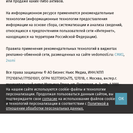
или продаже каких-либо активов.
На информационном ресурсе применяются рекомендательные
технологии (информационные технологии предоставления
информации на основе сбора, систематизации и анализа сведений,
относящихся к предпочтениям пользователей сети «Интернет»,
находящихся на территории Российской Федерации).
Правила применения рекомендательных технологий в виджетах
рекламно-обменной сети, размещенных на сайте vedomosti.ru:
СМИ2
,
24smi
Все права защищены © АО Бизнес Ньюс Медиа, ИНН/КПП
7712108141/771501001, ОГРН 1027739124775, 127018, г. Москва, вн.тер.г.
муниципальный округ Марьина Роща, ул. Полковая, д. 3, стр. 1 1999—
На нашем сайте используются cookie-файлы и технологии
2026
персонализации. Продолжая пользоваться данным сайтом, вы
ОК
подтверждаете свое
согласие
на использование файлов cookie
и технологий персонализации в соответствии с
Политикой в
отношении обработки персональных данных.