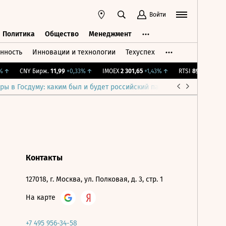
Войти
Политика
Общество
Менеджмент
нность
Инновации и технологии
Техуспех
ть
Политика
Общество
Менеджмент
↑
CNY Бирж.
11,99
+0,33%
↑
IMOEX
2 301,65
+1,43%
↑
RTSI
895,93
+1,68%
ры в Госдуму: каким был и будет российский парламент
Война н
Контакты
127018, г. Москва, ул. Полковая, д. 3, стр. 1
На карте
+7 495 956-34-58