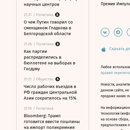
Премия Импул
научных центров
21:31
/ Политика
О чем Путин говорил со
сменщиком Гладкова в
Белгородской области
21:26
/ Политика
Скачать дл
Как партии
распределились в
бюллетене на выборах в
Любое использов
Госдуму
правил перепеч
21:21
/ Общество
Новости, аналити
Число рабочих въездов в
данном сайте, не
РФ граждан Центральной
продаже каких-л
Азии сократилось на 15%
На информацион
21:19
/ Политика
технологии (инф
Bloomberg: Трамп
на основе сбора,
готовится ввести пошлины
предпочтениям п
на импорт поликремния