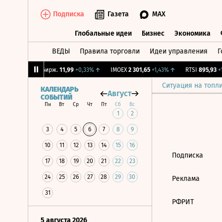
Подписка
Газета
MAX
Глобальные идеи
Бизнес
Экономика
ВЕДЫ
Правила торговли
Идеи управления
Г
Глобальные идеи
Бизнес
Экономик
22%
↑
CNY Бирж.
11,99
+0,33%
↑
IMOEX
2 301,65
+1,43%
↑
RTSI
895,93
+1
Ситуация на топл
КАЛЕНДАРЬ
Август
СОБЫТИЙ
Пн
Вт
Ср
Чт
Пт
Сб
Вс
1
2
3
4
5
6
7
8
9
10
11
12
13
14
15
16
Подписка
17
18
19
20
21
22
23
24
25
26
27
28
29
30
Реклама
31
РФРИТ
5 августа 2026