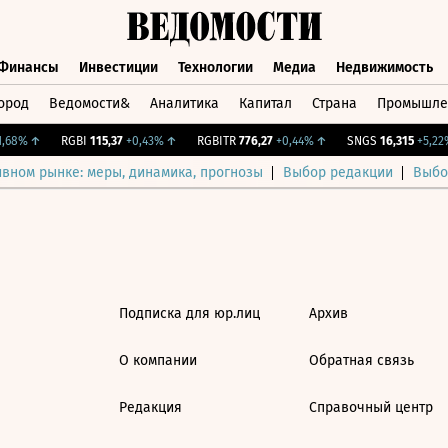
Финансы
Инвестиции
Технологии
Медиа
Недвижимость
ород
Ведомости&
Аналитика
Капитал
Страна
Промышле
а
Финансы
Инвестиции
Технологии
Медиа
Недвижимос
,68%
↑
RGBI
115,37
+0,43%
↑
RGBITR
776,27
+0,44%
↑
SNGS
16,315
+5,22%
ивном рынке: меры, динамика, прогнозы
Выбор редакции
Выбо
Подписка для юр.лиц
Архив
О компании
Обратная связь
Редакция
Справочный центр