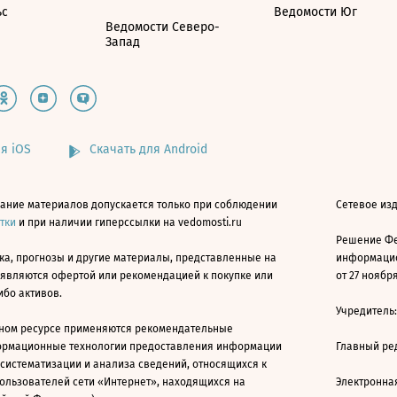
ьс
Ведомости Юг
Ведомости Северо-
Запад
я iOS
Скачать для Android
ание материалов допускается только при соблюдении
Сетевое изд
атки
и при наличии гиперссылки на vedomosti.ru
Решение Фе
ка, прогнозы и другие материалы, представленные на
информацио
 являются офертой или рекомендацией к покупке или
от 27 ноября
ибо активов.
Учредитель
ном ресурсе применяются рекомендательные
ормационные технологии предоставления информации
Главный ре
 систематизации и анализа сведений, относящихся к
ользователей сети «Интернет», находящихся на
Электронна