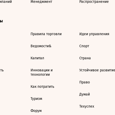
мпаний
Менеджмент
Распространение
ты
Правила торговли
Идеи управления
Ведомости&
Спорт
Капитал
Страна
ть
Инновации и
Устойчивое развити
технологии
Право
Как потратить
Думай
Туризм
Техуспех
Форум