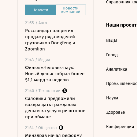
Справочник ко
Новости
Новости
компаний
21:55
/ Авто
Наши проек
Росстандарт запретил
продажу ряда моделей
ВЕДЫ
грузовиков Dongfeng и
Zoomlion
Город
21:43
/ Медиа
Фильм «Человек-паук:
Аналитика
Новый день» собрал более
$1,1 млрд за неделю
Промышленнос
21:40
/ Технологии
Наука
Силовики предложили
возвращать гражданам
деньги за услуги риэлторов
Здоровье
при обмане
Конференции
21:34
/ Общество
Минздрав начал реформу