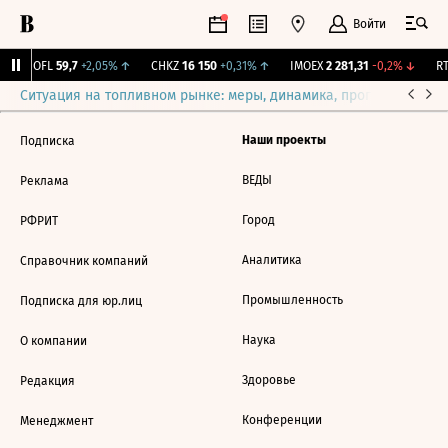
Войти
↑
SOFL
59,7
+2,05%
↑
CHKZ
16 150
+0,31%
↑
IMOEX
2 281,31
-0,2%
↓
RT
Ситуация на топливном рынке: меры, динамика, прогнозы
Выб
Наши проекты
Подписка
ВЕДЫ
Реклама
Город
РФРИТ
Аналитика
Справочник компаний
Промышленность
Подписка для юр.лиц
Наука
О компании
Здоровье
Редакция
Конференции
Менеджмент