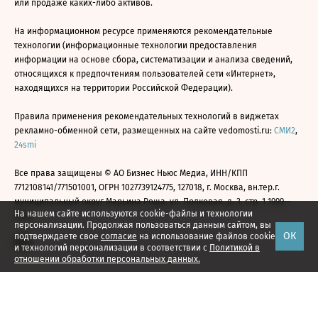
или продаже каких-либо активов.
На информационном ресурсе применяются рекомендательные
технологии (информационные технологии предоставления
информации на основе сбора, систематизации и анализа сведений,
относящихся к предпочтениям пользователей сети «Интернет»,
находящихся на территории Российской Федерации).
Правила применения рекомендательных технологий в виджетах
рекламно-обменной сети, размещенных на сайте vedomosti.ru:
СМИ2
,
24smi
Все права защищены © АО Бизнес Ньюс Медиа, ИНН/КПП
7712108141/771501001, ОГРН 1027739124775, 127018, г. Москва, вн.тер.г.
муниципальный округ Марьина Роща, ул. Полковая, д. 3, стр. 1 1999—
На нашем сайте используются cookie-файлы и технологии
2026
персонализации. Продолжая пользоваться данным сайтом, вы
ОК
подтверждаете свое
согласие
на использование файлов cookie
и технологий персонализации в соответствии с
Политикой в
отношении обработки персональных данных.