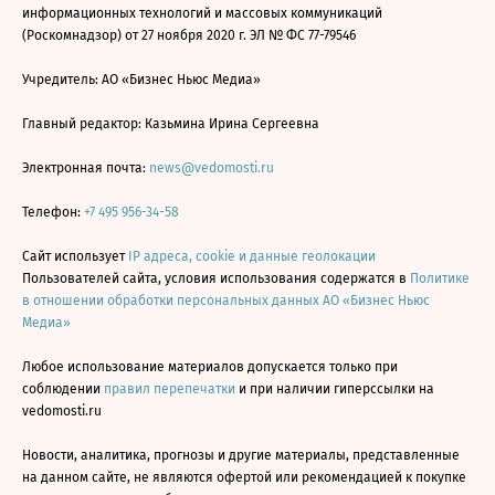
информационных технологий и массовых коммуникаций
(Роскомнадзор) от 27 ноября 2020 г. ЭЛ № ФС 77-79546
Учредитель: АО «Бизнес Ньюс Медиа»
Главный редактор: Казьмина Ирина Сергеевна
Электронная почта:
news@vedomosti.ru
Телефон:
+7 495 956-34-58
Сайт использует
IP адреса, cookie и данные геолокации
Пользователей сайта, условия использования содержатся в
Политике
в отношении обработки персональных данных АО «Бизнес Ньюс
Медиа»
Любое использование материалов допускается только при
соблюдении
правил перепечатки
и при наличии гиперссылки на
vedomosti.ru
Новости, аналитика, прогнозы и другие материалы, представленные
на данном сайте, не являются офертой или рекомендацией к покупке