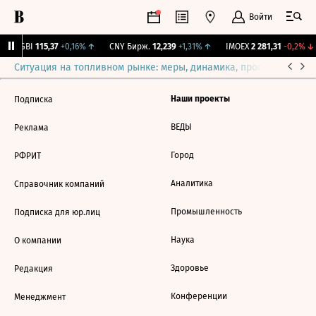
Войти
RGBI
115,37
+0,16%
↑
CNY Бирж.
12,239
+1,31%
↑
IMOEX
2 281,31
-0,2%
↓
Ситуация на топливном рынке: меры, динамика, прогнозы
Выб
Наши проекты
Подписка
ВЕДЫ
Реклама
Город
РФРИТ
Аналитика
Справочник компаний
Промышленность
Подписка для юр.лиц
Наука
О компании
Здоровье
Редакция
Конференции
Менеджмент