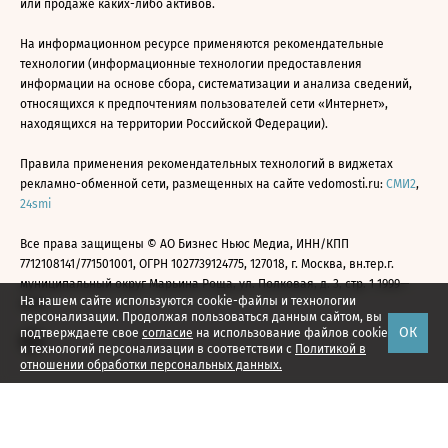
или продаже каких-либо активов.
На информационном ресурсе применяются рекомендательные
технологии (информационные технологии предоставления
информации на основе сбора, систематизации и анализа сведений,
относящихся к предпочтениям пользователей сети «Интернет»,
находящихся на территории Российской Федерации).
Правила применения рекомендательных технологий в виджетах
рекламно-обменной сети, размещенных на сайте vedomosti.ru:
СМИ2
,
24smi
Все права защищены © АО Бизнес Ньюс Медиа, ИНН/КПП
7712108141/771501001, ОГРН 1027739124775, 127018, г. Москва, вн.тер.г.
муниципальный округ Марьина Роща, ул. Полковая, д. 3, стр. 1 1999—
На нашем сайте используются cookie-файлы и технологии
2026
персонализации. Продолжая пользоваться данным сайтом, вы
ОК
подтверждаете свое
согласие
на использование файлов cookie
и технологий персонализации в соответствии с
Политикой в
отношении обработки персональных данных.