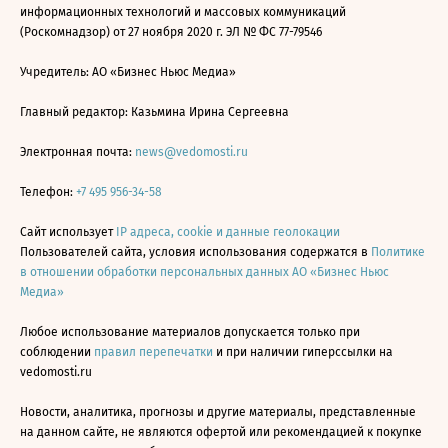
информационных технологий и массовых коммуникаций
(Роскомнадзор) от 27 ноября 2020 г. ЭЛ № ФС 77-79546
Учредитель: АО «Бизнес Ньюс Медиа»
Главный редактор: Казьмина Ирина Сергеевна
Электронная почта:
news@vedomosti.ru
Телефон:
+7 495 956-34-58
Сайт использует
IP адреса, cookie и данные геолокации
Пользователей сайта, условия использования содержатся в
Политике
в отношении обработки персональных данных АО «Бизнес Ньюс
Медиа»
Любое использование материалов допускается только при
соблюдении
правил перепечатки
и при наличии гиперссылки на
vedomosti.ru
Новости, аналитика, прогнозы и другие материалы, представленные
на данном сайте, не являются офертой или рекомендацией к покупке