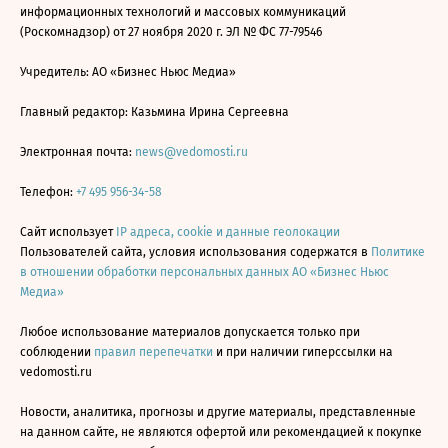
информационных технологий и массовых коммуникаций
(Роскомнадзор) от 27 ноября 2020 г. ЭЛ № ФС 77-79546
Учредитель: АО «Бизнес Ньюс Медиа»
Главный редактор: Казьмина Ирина Сергеевна
Электронная почта:
news@vedomosti.ru
Телефон:
+7 495 956-34-58
Сайт использует
IP адреса, cookie и данные геолокации
Пользователей сайта, условия использования содержатся в
Политике
в отношении обработки персональных данных АО «Бизнес Ньюс
Медиа»
Любое использование материалов допускается только при
соблюдении
правил перепечатки
и при наличии гиперссылки на
vedomosti.ru
Новости, аналитика, прогнозы и другие материалы, представленные
на данном сайте, не являются офертой или рекомендацией к покупке