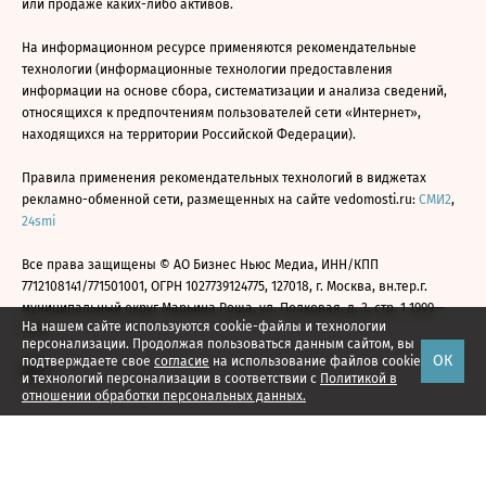
или продаже каких-либо активов.
На информационном ресурсе применяются рекомендательные
технологии (информационные технологии предоставления
информации на основе сбора, систематизации и анализа сведений,
относящихся к предпочтениям пользователей сети «Интернет»,
находящихся на территории Российской Федерации).
Правила применения рекомендательных технологий в виджетах
рекламно-обменной сети, размещенных на сайте vedomosti.ru:
СМИ2
,
24smi
Все права защищены © АО Бизнес Ньюс Медиа, ИНН/КПП
7712108141/771501001, ОГРН 1027739124775, 127018, г. Москва, вн.тер.г.
муниципальный округ Марьина Роща, ул. Полковая, д. 3, стр. 1 1999—
На нашем сайте используются cookie-файлы и технологии
2026
персонализации. Продолжая пользоваться данным сайтом, вы
ОК
подтверждаете свое
согласие
на использование файлов cookie
и технологий персонализации в соответствии с
Политикой в
отношении обработки персональных данных.