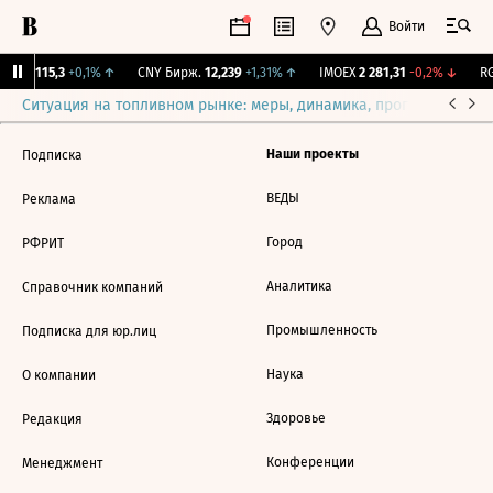
Войти
RGBI
115,3
+0,1%
↑
CNY Бирж.
12,239
+1,31%
↑
IMOEX
2 281,31
-0,2%
↓
RG
Ситуация на топливном рынке: меры, динамика, прогнозы
Выб
Наши проекты
Подписка
ВЕДЫ
Реклама
Город
РФРИТ
Аналитика
Справочник компаний
Промышленность
Подписка для юр.лиц
Наука
О компании
Здоровье
Редакция
Конференции
Менеджмент