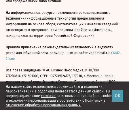
или продаже каких-либо активов.
На информационном ресурсе применяются рекомендательные
технологии (информационные технологии предоставления
информации на основе сбора, систематизации и анализа сведений,
относящихся к предпочтениям пользователей сети «Интернет»,
находящихся на территории Российской Федерации).
Правила применения рекомендательных технологий в виджетах
рекламно-обменной сети, размещенных на сайте vedomosti.ru:
СМИ2
,
24smi
Все права защищены © АО Бизнес Ньюс Медиа, ИНН/КПП
7712108141/771501001, ОГРН 1027739124775, 127018, г. Москва, вн.тер.г.
муниципальный округ Марьина Роща, ул. Полковая, д. 3, стр. 1 1999—
На нашем сайте используются cookie-файлы и технологии
2026
персонализации. Продолжая пользоваться данным сайтом, вы
ОК
подтверждаете свое
согласие
на использование файлов cookie
и технологий персонализации в соответствии с
Политикой в
отношении обработки персональных данных.