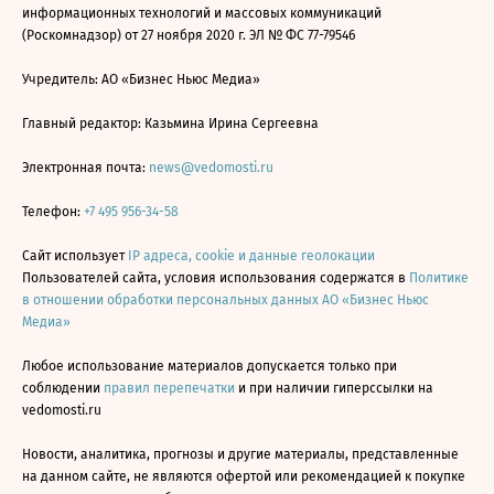
информационных технологий и массовых коммуникаций
(Роскомнадзор) от 27 ноября 2020 г. ЭЛ № ФС 77-79546
Учредитель: АО «Бизнес Ньюс Медиа»
Главный редактор: Казьмина Ирина Сергеевна
Электронная почта:
news@vedomosti.ru
Телефон:
+7 495 956-34-58
Сайт использует
IP адреса, cookie и данные геолокации
Пользователей сайта, условия использования содержатся в
Политике
в отношении обработки персональных данных АО «Бизнес Ньюс
Медиа»
Любое использование материалов допускается только при
соблюдении
правил перепечатки
и при наличии гиперссылки на
vedomosti.ru
Новости, аналитика, прогнозы и другие материалы, представленные
на данном сайте, не являются офертой или рекомендацией к покупке