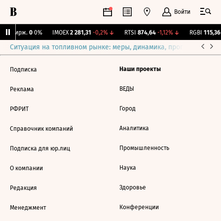
Войти
NY Бирж.
0
0%
IMOEX
2 281,31
-0,2%
↓
RTSI
874,64
-1,12%
↓
RGBI
115,36
Ситуация на топливном рынке: меры, динамика, прогнозы
Выб
Наши проекты
Подписка
ВЕДЫ
Реклама
Город
РФРИТ
Аналитика
Справочник компаний
Промышленность
Подписка для юр.лиц
Наука
О компании
Здоровье
Редакция
Конференции
Менеджмент