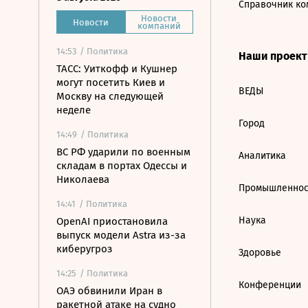
Справочник ко
Новости
Новости
компаний
14:53
/ Политика
Наши проек
ТАСС: Уиткофф и Кушнер
могут посетить Киев и
ВЕДЫ
Москву на следующей
неделе
Город
14:49
/ Политика
ВС РФ ударили по военным
Аналитика
складам в портах Одессы и
Николаева
Промышленнос
14:41
/ Политика
Наука
OpenAI приостановила
выпуск модели Astra из-за
киберугроз
Здоровье
14:25
/ Политика
Конференции
ОАЭ обвинили Иран в
ракетной атаке на судно