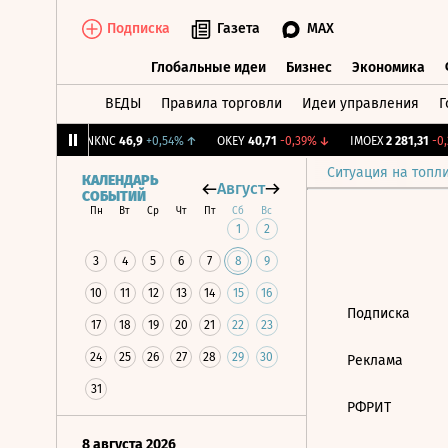
Подписка
Газета
MAX
Глобальные идеи
Бизнес
Экономика
ВЕДЫ
Правила торговли
Идеи управления
Г
Глобальные идеи
Бизнес
Экономик
39
+1,31%
↑
NKNC
46,9
+0,54%
↑
OKEY
40,71
-0,39%
↓
IMOEX
2 281,31
-0,2
Ситуация на топл
КАЛЕНДАРЬ
Август
СОБЫТИЙ
Пн
Вт
Ср
Чт
Пт
Сб
Вс
1
2
3
4
5
6
7
8
9
10
11
12
13
14
15
16
Подписка
17
18
19
20
21
22
23
24
25
26
27
28
29
30
Реклама
31
РФРИТ
8 августа 2026