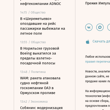
Премия Импул
нефтекомпании ADNOC
14:15
/ Общество
В «Шереметьево»
опоздавшие на рейс
пассажирки выбежали на
летное поле
Скачать дл
13:55
/ Общество
В Норильске грузовой
Boeing выкатился за
Любое использов
пределы взлетно-
правил перепеч
посадочной полосы
Новости, аналити
13:48
/ Политика
данном сайте, не
WAM: ракета атаковала
продаже каких-л
судно нефтяной
госкомпании ОАЭ в
На информацион
Ормузском проливе
технологии (инф
на основе сбора,
13:42
/ Экономика
предпочтениям п
Собянин: модернизация