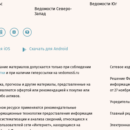
ьс
Ведомости Юг
Ведомости Северо-
Запад
я iOS
Скачать для Android
ание материалов допускается только при соблюдении
Сетевое изд
атки
и при наличии гиперссылки на vedomosti.ru
Решение Фе
ка, прогнозы и другие материалы, представленные на
информацио
 являются офертой или рекомендацией к покупке или
от 27 ноября
ибо активов.
Учредитель
ном ресурсе применяются рекомендательные
ормационные технологии предоставления информации
Главный ре
 систематизации и анализа сведений, относящихся к
ользователей сети «Интернет», находящихся на
Электронна