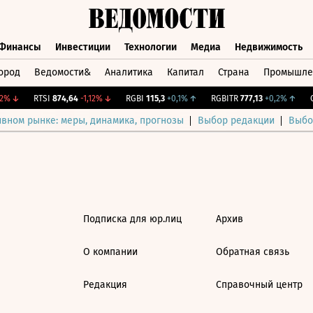
Финансы
Инвестиции
Технологии
Медиа
Недвижимость
ород
Ведомости&
Аналитика
Капитал
Страна
Промышле
а
Финансы
Инвестиции
Технологии
Медиа
Недвижимос
%
↓
RTSI
874,64
-1,12%
↓
RGBI
115,3
+0,1%
↑
RGBITR
777,13
+0,2%
↑
CN
ивном рынке: меры, динамика, прогнозы
Выбор редакции
Выбо
Подписка для юр.лиц
Архив
О компании
Обратная связь
Редакция
Справочный центр