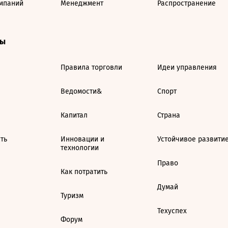
мпаний
Менеджмент
Распространение
ты
Правила торговли
Идеи управления
Ведомости&
Спорт
Капитал
Страна
ть
Инновации и
Устойчивое развити
технологии
Право
Как потратить
Думай
Туризм
Техуспех
Форум