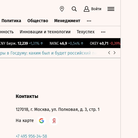
Войти
Политика
Общество
Менеджмент
нность
Инновации и технологии
Техуспех
ть
Политика
Общество
Менеджмент
Y Бирж.
12,239
+1,31%
↑
NKNC
46,9
+0,54%
↑
OKEY
40,71
-0,39%
↓
IMOE
ры в Госдуму: каким был и будет российский парламент
Война н
Контакты
127018, г. Москва, ул. Полковая, д. 3, стр. 1
На карте
+7 495 956-34-58