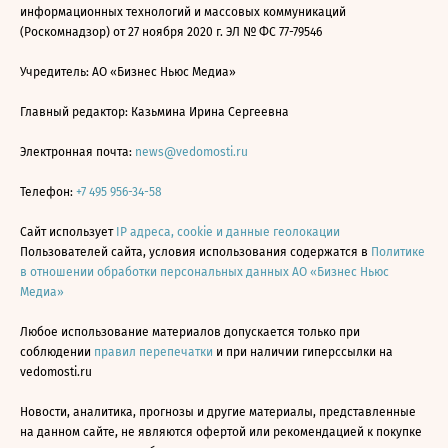
информационных технологий и массовых коммуникаций
(Роскомнадзор) от 27 ноября 2020 г. ЭЛ № ФС 77-79546
Учредитель: АО «Бизнес Ньюс Медиа»
Главный редактор: Казьмина Ирина Сергеевна
Электронная почта:
news@vedomosti.ru
Телефон:
+7 495 956-34-58
Сайт использует
IP адреса, cookie и данные геолокации
Пользователей сайта, условия использования содержатся в
Политике
в отношении обработки персональных данных АО «Бизнес Ньюс
Медиа»
Любое использование материалов допускается только при
соблюдении
правил перепечатки
и при наличии гиперссылки на
vedomosti.ru
Новости, аналитика, прогнозы и другие материалы, представленные
на данном сайте, не являются офертой или рекомендацией к покупке