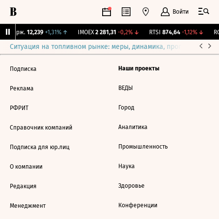
Войти
NY Бирж.
12,239
+1,31%
↑
IMOEX
2 281,31
-0,2%
↓
RTSI
874,64
-1,12%
↓
RG
Ситуация на топливном рынке: меры, динамика, прогнозы
Выб
Наши проекты
Подписка
ВЕДЫ
Реклама
Город
РФРИТ
Аналитика
Справочник компаний
Промышленность
Подписка для юр.лиц
Наука
О компании
Здоровье
Редакция
Конференции
Менеджмент