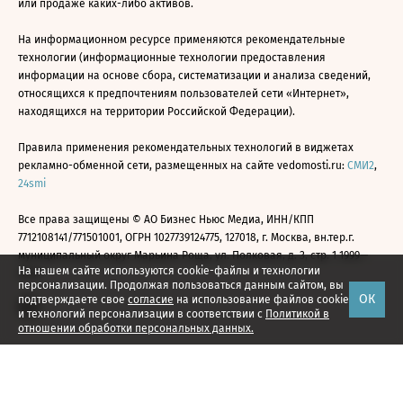
или продаже каких-либо активов.
На информационном ресурсе применяются рекомендательные
технологии (информационные технологии предоставления
информации на основе сбора, систематизации и анализа сведений,
относящихся к предпочтениям пользователей сети «Интернет»,
находящихся на территории Российской Федерации).
Правила применения рекомендательных технологий в виджетах
рекламно-обменной сети, размещенных на сайте vedomosti.ru:
СМИ2
,
24smi
Все права защищены © АО Бизнес Ньюс Медиа, ИНН/КПП
7712108141/771501001, ОГРН 1027739124775, 127018, г. Москва, вн.тер.г.
муниципальный округ Марьина Роща, ул. Полковая, д. 3, стр. 1 1999—
На нашем сайте используются cookie-файлы и технологии
2026
персонализации. Продолжая пользоваться данным сайтом, вы
ОК
подтверждаете свое
согласие
на использование файлов cookie
и технологий персонализации в соответствии с
Политикой в
отношении обработки персональных данных.