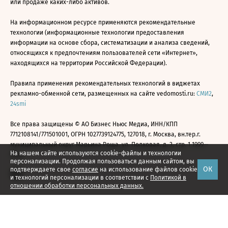
или продаже каких-либо активов.
На информационном ресурсе применяются рекомендательные
технологии (информационные технологии предоставления
информации на основе сбора, систематизации и анализа сведений,
относящихся к предпочтениям пользователей сети «Интернет»,
находящихся на территории Российской Федерации).
Правила применения рекомендательных технологий в виджетах
рекламно-обменной сети, размещенных на сайте vedomosti.ru:
СМИ2
,
24smi
Все права защищены © АО Бизнес Ньюс Медиа, ИНН/КПП
7712108141/771501001, ОГРН 1027739124775, 127018, г. Москва, вн.тер.г.
муниципальный округ Марьина Роща, ул. Полковая, д. 3, стр. 1 1999—
На нашем сайте используются cookie-файлы и технологии
2026
персонализации. Продолжая пользоваться данным сайтом, вы
ОК
подтверждаете свое
согласие
на использование файлов cookie
и технологий персонализации в соответствии с
Политикой в
отношении обработки персональных данных.