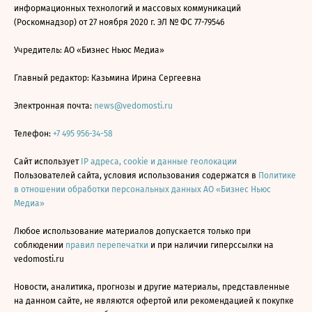
информационных технологий и массовых коммуникаций
(Роскомнадзор) от 27 ноября 2020 г. ЭЛ № ФС 77-79546
Учредитель: АО «Бизнес Ньюс Медиа»
Главный редактор: Казьмина Ирина Сергеевна
Электронная почта:
news@vedomosti.ru
Телефон:
+7 495 956-34-58
Сайт использует
IP адреса, cookie и данные геолокации
Пользователей сайта, условия использования содержатся в
Политике
в отношении обработки персональных данных АО «Бизнес Ньюс
Медиа»
Любое использование материалов допускается только при
соблюдении
правил перепечатки
и при наличии гиперссылки на
vedomosti.ru
Новости, аналитика, прогнозы и другие материалы, представленные
на данном сайте, не являются офертой или рекомендацией к покупке