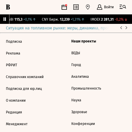
Войти
RGBI
115,3
+0,1%
↑
CNY Бирж.
12,239
+1,31%
↑
IMOEX
2 281,31
-0,2%
↓
Ситуация на топливном рынке: меры, динамика, прогнозы
Выб
Наши проекты
Подписка
ВЕДЫ
Реклама
Город
РФРИТ
Аналитика
Справочник компаний
Промышленность
Подписка для юр.лиц
Наука
О компании
Здоровье
Редакция
Конференции
Менеджмент