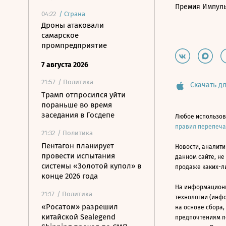
Премия Импул
04:22
/
Страна
Дроны атаковали
самарское
промпредприятие
7 августа 2026
21:57
/ Политика
Скачать дл
Трамп отпросился уйти
пораньше во время
заседания в Госдепе
Любое использов
правил перепеч
21:32
/ Политика
Пентагон планирует
Новости, аналити
провести испытания
данном сайте, не
системы «Золотой купол» в
продаже каких-л
конце 2026 года
На информацион
21:17
/ Политика
технологии (инф
«Росатом» разрешил
на основе сбора,
китайской Sealegend
предпочтениям п