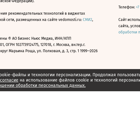
ийской Федерации).
Телефон:
+7
ния рекомендательных технологий в виджетах
й сети, размещенных на сайте vedomosti.ru:
СМИ2
,
Сайт испол
сайта, усл
обработки 
ены © АО Бизнес Ньюс Медиа, ИНН/КПП
01, ОГРН 1027739124775, 127018, г. Москва, вн.тер.г.
уг Марьина Роща, ул. Полковая, д. 3, стр. 1 1999—2026
ookie-файлы и технологии персонализации. Продолжая пользоват
согласие
на использование файлов cookie и технологий персонал
ошении обработки персональных данных.