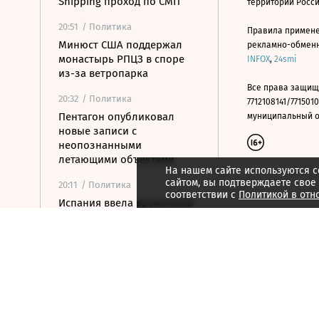
Shipping проход по СМП
территории Росс
20:51
/ Политика
Правила примене
Минюст США поддержал
рекламно-обменно
монастырь РПЦЗ в споре
INFOX
,
24smi
из-за ветропарка
Все права защищ
20:32
/ Политика
7712108141/7715010
Пентагон опубликовал
муниципальный окр
новые записи с
неопознанными
летающими объектами
На нашем сайте используются c
сайтом, вы подтверждаете свое
20:11
/ Политика
соответствии с
Политикой в отн
Испания ввела временный
контроль для
путешественников из
Италии
20:02
/ Недвижимость
Замглавы Минстроя
сравнил качество
недвижимости в США и