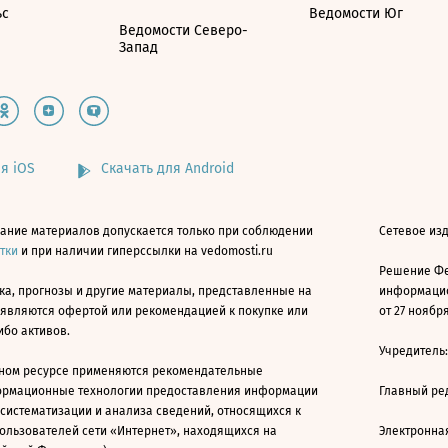
ьс
Ведомости Юг
Ведомости Северо-
Запад
я iOS
Скачать для Android
ание материалов допускается только при соблюдении
Сетевое изд
атки
и при наличии гиперссылки на vedomosti.ru
Решение Фе
ка, прогнозы и другие материалы, представленные на
информацио
 являются офертой или рекомендацией к покупке или
от 27 ноября
ибо активов.
Учредитель
ном ресурсе применяются рекомендательные
ормационные технологии предоставления информации
Главный ре
 систематизации и анализа сведений, относящихся к
ользователей сети «Интернет», находящихся на
Электронна