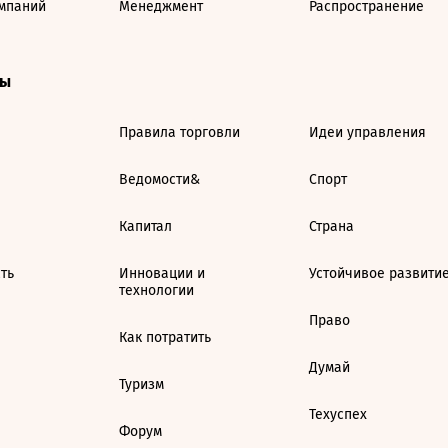
мпаний
Менеджмент
Распространение
ты
Правила торговли
Идеи управления
Ведомости&
Спорт
Капитал
Страна
ть
Инновации и
Устойчивое развити
технологии
Право
Как потратить
Думай
Туризм
Техуспех
Форум