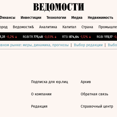
Финансы
Инвестиции
Технологии
Медиа
Недвижимость
ород
Ведомости&
Аналитика
Капитал
Страна
Промышле
а
Финансы
Инвестиции
Технологии
Медиа
Недвижимос
,31
-0,2%
↓
RGBITR
775,48
-0,03%
↓
RTSI
874,64
-1,12%
↓
RGBI
115,17
-0,
ивном рынке: меры, динамика, прогнозы
Выбор редакции
Выбо
Подписка для юр.лиц
Архив
О компании
Обратная связь
Редакция
Справочный центр