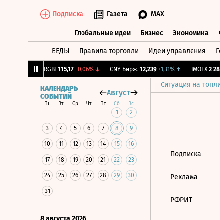
Подписка
Газета
MAX
Глобальные идеи
Бизнес
Экономика
ВЕДЫ
Правила торговли
Идеи управления
Г
Глобальные идеи
Бизнес
Экономик
,64
-1,12%
↓
RGBI
115,17
-0,06%
↓
CNY Бирж.
12,239
+1,31%
↑
IMOEX
2 281
Ситуация на топл
КАЛЕНДАРЬ
Август
СОБЫТИЙ
Пн
Вт
Ср
Чт
Пт
Сб
Вс
1
2
3
4
5
6
7
8
9
10
11
12
13
14
15
16
Подписка
17
18
19
20
21
22
23
24
25
26
27
28
29
30
Реклама
31
РФРИТ
8 августа 2026