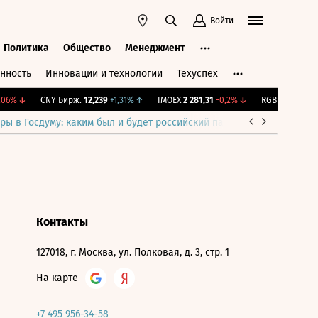
Войти
Политика
Общество
Менеджмент
нность
Инновации и технологии
Техуспех
ть
Политика
Общество
Менеджмент
06%
↓
CNY Бирж.
12,239
+1,31%
↑
IMOEX
2 281,31
-0,2%
↓
RGBITR
775,48
-
ры в Госдуму: каким был и будет российский парламент
Война н
Контакты
127018, г. Москва, ул. Полковая, д. 3, стр. 1
На карте
+7 495 956-34-58