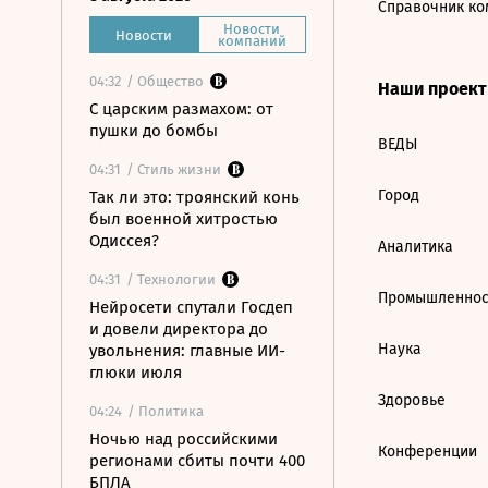
Справочник ко
Новости
Новости
компаний
04:32
/ Общество
Наши проек
С царским размахом: от
пушки до бомбы
ВЕДЫ
04:31
/ Стиль жизни
Город
Так ли это: троянский конь
был военной хитростью
Одиссея?
Аналитика
04:31
/ Технологии
Промышленнос
Нейросети спутали Госдеп
и довели директора до
Наука
увольнения: главные ИИ-
глюки июля
Здоровье
04:24
/ Политика
Ночью над российскими
Конференции
регионами сбиты почти 400
БПЛА