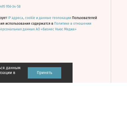
 495 956-34-58
ьзует
IP адреса, cookie и данные геолокации
Пользователей
овия использования содержатся в
Политике в отношении
персональных данных АО «Бизнес Ньюс Медиа»
ься данным
Принять
изации в