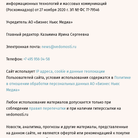
информационных технологий и массовых коммуникаций
(Роскомнадзор) от 27 ноября 2020 г. ЭЛ № ФС 77-79546
Учредитель: АО «Бизнес Ньюс Медиа»
Главный редактор: Казьмина Ирина Сергеевна
Электронная почта:
news@vedomosti.ru
Телефон:
+7 495 956-34-58
Сайт использует
IP адреса, cookie и данные геолокации
Пользователей сайта, условия использования содержатся в
Политике
в отношении обработки персональных данных АО «Бизнес Ньюс
Медиа»
Любое использование материалов допускается только при
соблюдении
правил перепечатки
и при наличии гиперссылки на
vedomosti.ru
Новости, аналитика, прогнозы и другие материалы, представленные
на данном сайте, не являются офертой или рекомендацией к покупке