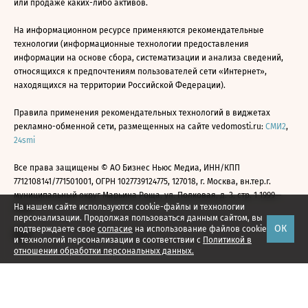
или продаже каких-либо активов.
На информационном ресурсе применяются рекомендательные
технологии (информационные технологии предоставления
информации на основе сбора, систематизации и анализа сведений,
относящихся к предпочтениям пользователей сети «Интернет»,
находящихся на территории Российской Федерации).
Правила применения рекомендательных технологий в виджетах
рекламно-обменной сети, размещенных на сайте vedomosti.ru:
СМИ2
,
24smi
Все права защищены © АО Бизнес Ньюс Медиа, ИНН/КПП
7712108141/771501001, ОГРН 1027739124775, 127018, г. Москва, вн.тер.г.
муниципальный округ Марьина Роща, ул. Полковая, д. 3, стр. 1 1999—
На нашем сайте используются cookie-файлы и технологии
2026
персонализации. Продолжая пользоваться данным сайтом, вы
ОК
подтверждаете свое
согласие
на использование файлов cookie
и технологий персонализации в соответствии с
Политикой в
отношении обработки персональных данных.