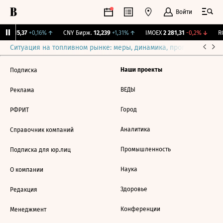
Войти
GBI
115,37
+0,16%
↑
CNY Бирж.
12,239
+1,31%
↑
IMOEX
2 281,31
-0,2%
↓
RG
Ситуация на топливном рынке: меры, динамика, прогнозы
Выб
Наши проекты
Подписка
ВЕДЫ
Реклама
Город
РФРИТ
Аналитика
Справочник компаний
Промышленность
Подписка для юр.лиц
Наука
О компании
Здоровье
Редакция
Конференции
Менеджмент