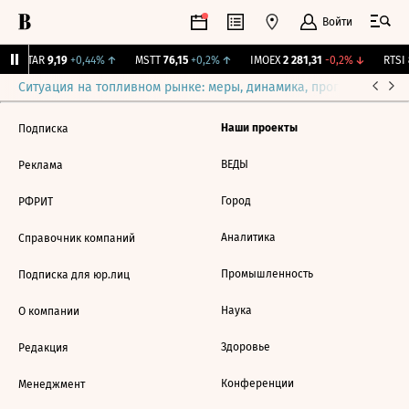
Войти
UTAR
9,19
+0,44%
↑
MSTT
76,15
+0,2%
↑
IMOEX
2 281,31
-0,2%
↓
RTSI
8
Ситуация на топливном рынке: меры, динамика, прогнозы
Выб
Наши проекты
Подписка
ВЕДЫ
Реклама
Город
РФРИТ
Аналитика
Справочник компаний
Промышленность
Подписка для юр.лиц
Наука
О компании
Здоровье
Редакция
Конференции
Менеджмент