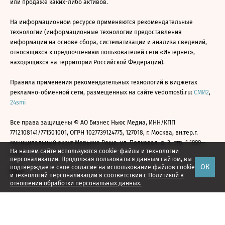
или продаже каких-либо активов.
На информационном ресурсе применяются рекомендательные
технологии (информационные технологии предоставления
информации на основе сбора, систематизации и анализа сведений,
относящихся к предпочтениям пользователей сети «Интернет»,
находящихся на территории Российской Федерации).
Правила применения рекомендательных технологий в виджетах
рекламно-обменной сети, размещенных на сайте vedomosti.ru:
СМИ2
,
24smi
Все права защищены © АО Бизнес Ньюс Медиа, ИНН/КПП
7712108141/771501001, ОГРН 1027739124775, 127018, г. Москва, вн.тер.г.
муниципальный округ Марьина Роща, ул. Полковая, д. 3, стр. 1 1999—
На нашем сайте используются cookie-файлы и технологии
2026
персонализации. Продолжая пользоваться данным сайтом, вы
ОК
подтверждаете свое
согласие
на использование файлов cookie
и технологий персонализации в соответствии с
Политикой в
отношении обработки персональных данных.