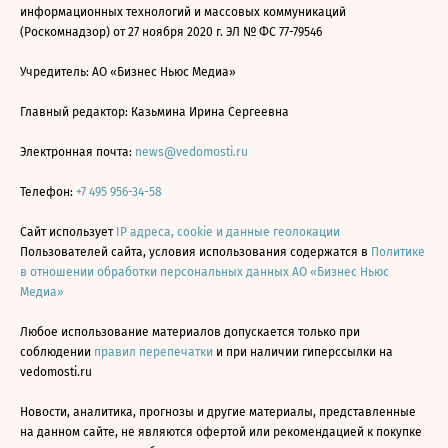
информационных технологий и массовых коммуникаций
(Роскомнадзор) от 27 ноября 2020 г. ЭЛ № ФС 77-79546
Учредитель: АО «Бизнес Ньюс Медиа»
Главный редактор: Казьмина Ирина Сергеевна
Электронная почта:
news@vedomosti.ru
Телефон:
+7 495 956-34-58
Сайт использует
IP адреса, cookie и данные геолокации
Пользователей сайта, условия использования содержатся в
Политике
в отношении обработки персональных данных АО «Бизнес Ньюс
Медиа»
Любое использование материалов допускается только при
соблюдении
правил перепечатки
и при наличии гиперссылки на
vedomosti.ru
Новости, аналитика, прогнозы и другие материалы, представленные
на данном сайте, не являются офертой или рекомендацией к покупке