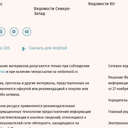
ьс
Ведомости Юг
Ведомости Северо-
Запад
я iOS
Скачать для Android
ание материалов допускается только при соблюдении
Сетевое изд
атки
и при наличии гиперссылки на vedomosti.ru
Решение Фе
ка, прогнозы и другие материалы, представленные на
информацио
 являются офертой или рекомендацией к покупке или
от 27 ноября
ибо активов.
Учредитель
ном ресурсе применяются рекомендательные
ормационные технологии предоставления информации
Главный ре
 систематизации и анализа сведений, относящихся к
ользователей сети «Интернет», находящихся на
Электронна