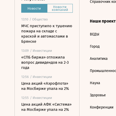
Справочник ко
Новости
Новости
компаний
13:10
/ Общество
Наши проек
МЧС приступило к тушению
пожара на складе с
ВЕДЫ
краской и автомаслами в
Брянске
Город
13:09
/ Инвестиции
«СПБ биржа» отложила
Аналитика
вопрос дивидендов на 2-3
года
Промышленнос
12:56
/ Инвестиции
Наука
Цена акций «Аэрофлота»
на Мосбирже упала на 2%
Здоровье
12:55
/ Инвестиции
Цена акций АФК «Система»
Конференции
на Мосбирже упала на 2%