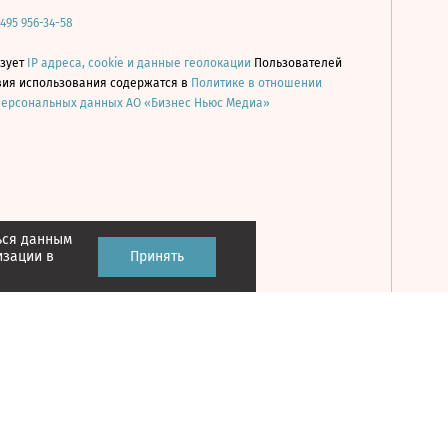
 495 956-34-58
ьзует
IP адреса, cookie и данные геолокации
Пользователей
овия использования содержатся в
Политике в отношении
персональных данных АО «Бизнес Ньюс Медиа»
ься данным
Принять
изации в