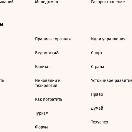
мпаний
Менеджмент
Распространение
ты
Правила торговли
Идеи управления
Ведомости&
Спорт
Капитал
Страна
ть
Инновации и
Устойчивое развити
технологии
Право
Как потратить
Думай
Туризм
Техуспех
Форум