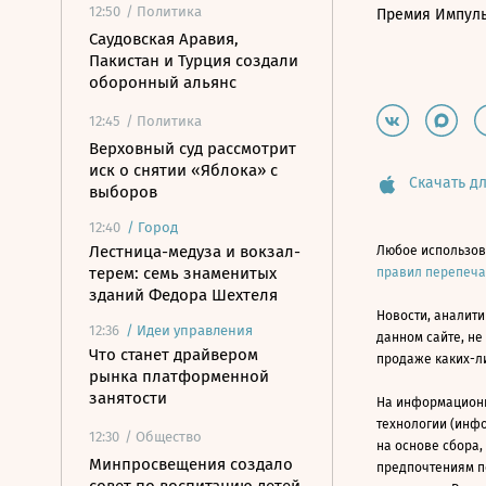
12:50
/ Политика
Премия Импул
Саудовская Аравия,
Пакистан и Турция создали
оборонный альянс
12:45
/ Политика
Верховный суд рассмотрит
иск о снятии «Яблока» с
Скачать дл
выборов
12:40
/
Город
Лестница-медуза и вокзал-
Любое использов
терем: семь знаменитых
правил перепеч
зданий Федора Шехтеля
Новости, аналити
12:36
/
Идеи управления
данном сайте, не
Что станет драйвером
продаже каких-л
рынка платформенной
занятости
На информацион
технологии (инф
12:30
/ Общество
на основе сбора,
Минпросвещения создало
предпочтениям п