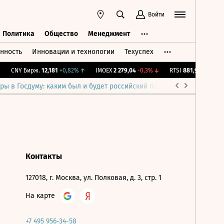
Войти
Политика
Общество
Менеджмент
нность
Инновации и технологии
Техуспех
ть
Политика
Общество
Менеджмент
CNY Бирж.
12,181
+0,82%
↑
IMOEX
2 279,04
-0,3%
↓
RTSI
881,92
-0,3%
↓
ры в Госдуму: каким был и будет российский парламент
Война н
Контакты
127018, г. Москва, ул. Полковая, д. 3, стр. 1
На карте
+7 495 956-34-58