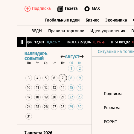
Подписка
Газета
MAX
Глобальные идеи
Бизнес
Экономика
ВЕДЫ
Правила торговли
Идеи управления
Г
Глобальные идеи
Бизнес
Экономик
55%
↑
CNY Бирж.
12,181
+0,82%
↑
IMOEX
2 279,04
-0,3%
↓
RTSI
881,92
-0,
Ситуация на топл
КАЛЕНДАРЬ
Август
СОБЫТИЙ
Пн
Вт
Ср
Чт
Пт
Сб
Вс
1
2
3
4
5
6
7
8
9
10
11
12
13
14
15
16
Подписка
17
18
19
20
21
22
23
24
25
26
27
28
29
30
Реклама
31
РФРИТ
7 августа 2026