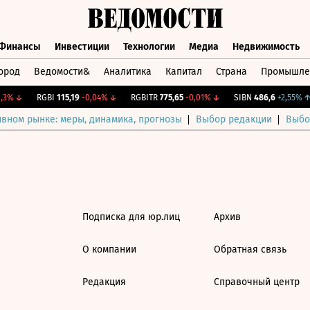
Финансы
Инвестиции
Технологии
Медиа
Недвижимость
ород
Ведомости&
Аналитика
Капитал
Страна
Промышле
а
Финансы
Инвестиции
Технологии
Медиа
Недвижимос
3%
↓
RGBI
115,19
-0,04%
↓
RGBITR
775,65
-0,01%
↓
SIBN
486,6
+2,55%
↑
ивном рынке: меры, динамика, прогнозы
Выбор редакции
Выбо
Подписка для юр.лиц
Архив
О компании
Обратная связь
Редакция
Справочный центр