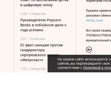
совет по воспитанию детей
территории Росс
в цифровую эпоху
Правила примене
12:28
/ Общество
рекламно-обменно
Руководителю Popcorn
INFOX
,
24smi
Books и Individuum дали 4
года условно
Все права защищ
7712108141/7715010
12:11
/ Политика
муниципальный окр
ЕС ввел санкции против
гендиректора
серпуховского завода
На нашем сайте используются c
«Металлист»
сайтом, вы подтверждаете свое
соответствии с
Политикой в отн
11:52
/ Общество
Минпромторг сохранит
действующий перечень
параллельного импорта
11:52
/
Страна
Кандидат от КПРФ Бушуев
отказался от участия в
выборах, чтобы «остаться