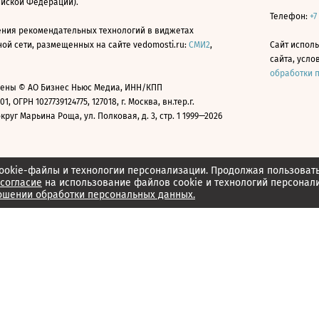
ийской Федерации).
Телефон:
+7
ния рекомендательных технологий в виджетах
й сети, размещенных на сайте vedomosti.ru:
СМИ2
,
Сайт испол
сайта, усл
обработки 
ены © АО Бизнес Ньюс Медиа, ИНН/КПП
01, ОГРН 1027739124775, 127018, г. Москва, вн.тер.г.
уг Марьина Роща, ул. Полковая, д. 3, стр. 1 1999—2026
ookie-файлы и технологии персонализации. Продолжая пользоват
согласие
на использование файлов cookie и технологий персонал
ошении обработки персональных данных.